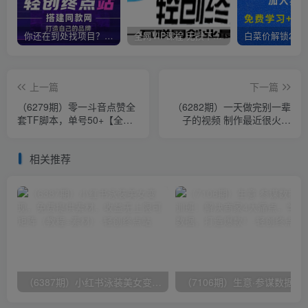
你还在到处找项目？还在当韭菜？我靠卖项目一个月收入5万+，曾经我也是个失败者。
全网VIP课程 无损下载~
上一篇
下一篇
（6279期）零一斗音点赞全
（6282期）一天做完别一辈
套TF脚本，单号50+【全自
子的视频 制作最近很火的
动脚本+详细教程】
《1000个野路子信息差》
100%过原创
相关推荐
（6387期）小红书泳装美女变现，免费提供素材，收益无上限可矩阵（教程+素材）
（7106期）生意·参谋数据分析培训班：