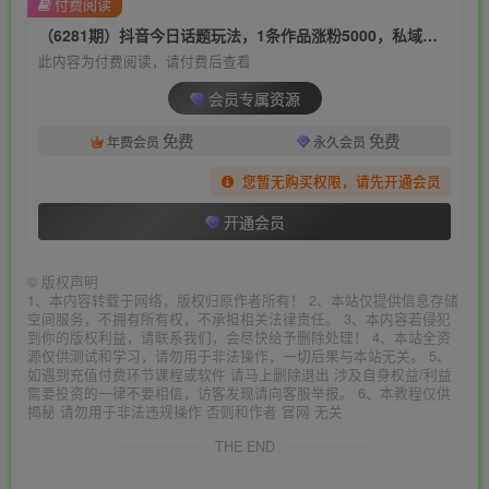
付费阅读
（6281期）抖音今日话题玩法，1条作品涨粉5000，私域高利润单品转化 一部手机日入500
此内容为付费阅读，请付费后查看
会员专属资源
免费
免费
年费会员
永久会员
您暂无购买权限，请先开通会员
开通会员
©
版权声明
1、本内容转载于网络，版权归原作者所有！ 2、本站仅提供信息存储
空间服务，不拥有所有权，不承担相关法律责任。 3、本内容若侵犯
到你的版权利益，请联系我们，会尽快给予删除处理！ 4、本站全资
源仅供测试和学习，请勿用于非法操作，一切后果与本站无关。 5、
如遇到充值付费环节课程或软件 请马上删除退出 涉及自身权益/利益
需要投资的一律不要相信，访客发现请向客服举报。 6、本教程仅供
揭秘 请勿用于非法违规操作 否则和作者 官网 无关
THE END