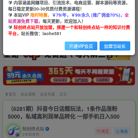
🔰 内容涵盖网赚项目、引流技术、电商运营、脚本源码等资源，
每日稳定更新20-30优质付费资源课程！
🔰 本站VIP
限时特惠，
￥79/年，￥99/永久 (推广佣金70%)，
全
站资源免费下载，
每天更新，欢迎加入！
🔰
轻创终点站开放加盟，搭建一个和轻创终点站一样的知识付费
平台，
站长微信：laohe581
开通VIP会员
加盟当站长
首页
创业课程
会员专属
正文
（6281期）抖音今日话题玩法，1条作品涨粉
5000，私域高利润单品转化 一部手机日入500
轻创终点站
关注
私信
2年前发布