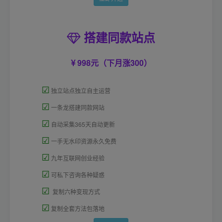
搭建同款站点
998元（下月涨300）
☑
独立站点独立自主运营
☑
一条龙搭建同款网站
☑
自动采集365天自动更新
☑
一手无水印资源永久免费
☑
九年互联网创业经验
☑
可私下咨询各种疑惑
☑
复制六种变现方式
☑
复制全套方法包落地