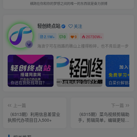
横跨在你和你的梦想之间的唯一的东西就是奋力拼搏
轻创终点站
关注
2.1W+
0
9
20730W+
海浪宁可在挡路的礁山上撞得粉碎，也不肯后退一步
你还在到处找项目？还在当韭菜？我靠卖项目一个月收入5万+，曾经我也是个失败者。
全网VIP课程 无损下载~
上一篇
下一篇
（6313期）利用信息差营业
（6315期）菜鸟视频剪辑助
执照代办项目日入500+
手，剪辑简单，编辑更轻松
【软件+操作教程】