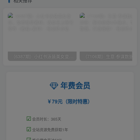
相关推荐
（6387期）小红书泳装美女变现，免费提供素材，收益无上限可矩阵（教程+素材）
（7106期）生意·参谋数据分析培训班：
年费会员
79元（限时特惠）
☑
会员时长：365天
☑
全站资源免费获取1年
☑