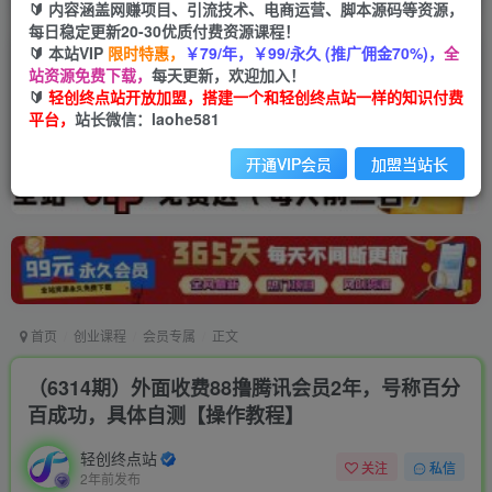
🔰 内容涵盖网赚项目、引流技术、电商运营、脚本源码等资源，
每日稳定更新20-30优质付费资源课程！
🔰 本站VIP
限时特惠，
￥79/年，￥99/永久 (推广佣金70%)，
全
站资源免费下载，
每天更新，欢迎加入！
🔰
轻创终点站开放加盟，搭建一个和轻创终点站一样的知识付费
平台，
站长微信：laohe581
开通VIP会员
加盟当站长
首页
创业课程
会员专属
正文
（6314期）外面收费88撸腾讯会员2年，号称百分
百成功，具体自测【操作教程】
轻创终点站
关注
私信
2年前发布