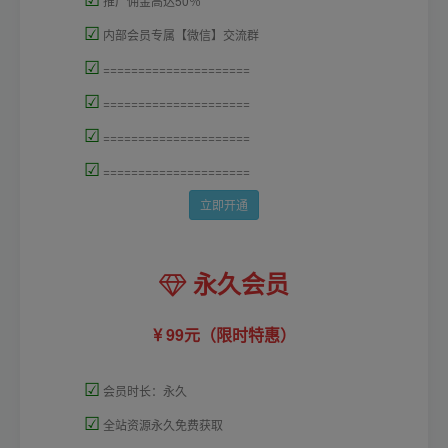
推广佣金高达50％
☑
内部会员专属【微信】交流群
☑
=====================
☑
=====================
☑
=====================
☑
=====================
立即开通
永久会员
99元（限时特惠）
☑
会员时长：永久
☑
全站资源永久免费获取