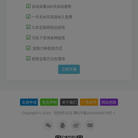
☑
自动采集365天自动更新
☑
一手无水印资源永久免费
☑
九年互联网创业经验
☑
可私下咨询各种疑惑
☑
复制六种变现方式
☑
复制全套方法包落地
立即开通
友链申请
-
免责声明
-
关于我们
-
广告合作
-
网站地图
Copyright © 2022 ·
轻创终点站-豫ICP备2024095279号-1