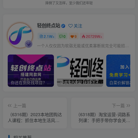
摔倒了又怎样，至少我们还年轻
轻创终点站
关注
2.1W+
0
9
20729W+
一个人仅仅因为软弱无能或优柔寡断就完全可能招致痛苦
你还在到处找项目？还在当韭菜？我靠卖项目一个月收入5万+，曾经我也是个失败者。
全网VIP课程 无损下载~
上一篇
下一篇
（6316期）2023本地团购达
（6318期）淘宝运营-词路系
人课程：抓住本地生活风
列课：手把手带你学会关键
口，实现变现 具体步骤（22
词背后的需求（10节课）
节课）
相关推荐