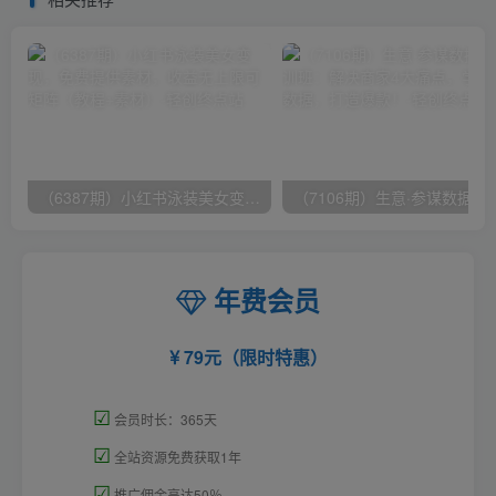
（6387期）小红书泳装美女变现，免费提供素材，收益无上限可矩阵（教程+素材）
（7106期）生意·参谋数据分析培训班：
年费会员
79元（限时特惠）
☑
会员时长：365天
☑
全站资源免费获取1年
☑
推广佣金高达50％