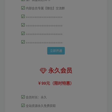
☑
内部会员专属【微信】交流群
☑
=====================
☑
=====================
☑
=====================
☑
=====================
立即开通
永久会员
99元（限时特惠）
☑
会员时长：永久
☑
全站资源永久免费获取