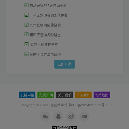
☑
自动采集365天自动更新
☑
一手无水印资源永久免费
☑
九年互联网创业经验
☑
可私下咨询各种疑惑
☑
复制六种变现方式
☑
复制全套方法包落地
立即开通
友链申请
-
免责声明
-
关于我们
-
广告合作
-
网站地图
Copyright © 2022 ·
轻创终点站-豫ICP备2024095279号-1