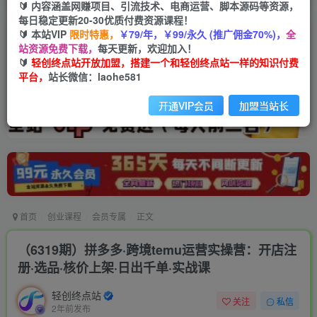
🔰 内容涵盖网赚项目、引流技术、电商运营、脚本源码等资源，
每日稳定更新20-30优质付费资源课程！
🔰 本站VIP
限时特惠，
￥79/年，￥99/永久 (推广佣金70%)，
全
站资源免费下载，
每天更新，欢迎加入！
🔰
轻创终点站开放加盟，搭建一个和轻创终点站一样的知识付费
平台，
站长微信：laohe581
开通VIP会员
加盟当站长
首页
创业课程
会员专属
正文
（6319期）拼多多·跨境temu运营实操营：开店注
册·选品·核价上架·日出千单·实战课
轻创终点站
关注
私信
2年前发布