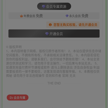
会员专属资源
免费
免费
年费会员
永久会员
您暂无购买权限，请先开通会员
开通会员
©
版权声明
1、本内容转载于网络，版权归原作者所有！ 2、本站仅提供信息存储
空间服务，不拥有所有权，不承担相关法律责任。 3、本内容若侵犯
到你的版权利益，请联系我们，会尽快给予删除处理！ 4、本站全资
源仅供测试和学习，请勿用于非法操作，一切后果与本站无关。 5、
如遇到充值付费环节课程或软件 请马上删除退出 涉及自身权益/利益
需要投资的一律不要相信，访客发现请向客服举报。 6、本教程仅供
揭秘 请勿用于非法违规操作 否则和作者 官网 无关
THE END
会员专属