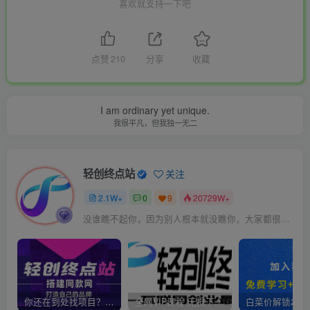
喜欢就支持一下吧
点赞
210
分享
收藏
I am ordinary yet unique.
我很平凡，但我独一无二
轻创终点站
关注
2.1W+
0
9
20729W+
没谁瞧不起你，因为别人根本就没瞧你，大家都很忙的
你还在到处找项目？还在当韭菜？我靠卖项目一个月收入5万+，曾经我也是个失败者。
全网VIP课程 无损下载~