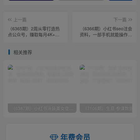
上一篇
下一篇
（6365期）2周从零打造热
（6366期）小红书seo注会
点公众号，赚取每月4K+流
资料，一部手机就能操作，
量主收益（工具+视频教程）
日入500+（教程+资料）
相关推荐
（6387期）小红书泳装美女变现，免费提供素材，收益无上限可矩阵（教程+素材）
（7106期）生意·参谋数据分析培训班：
年费会员