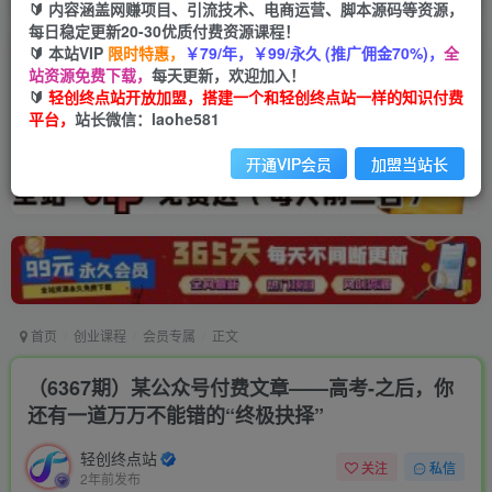
🔰 内容涵盖网赚项目、引流技术、电商运营、脚本源码等资源，
每日稳定更新20-30优质付费资源课程！
🔰 本站VIP
限时特惠，
￥79/年，￥99/永久 (推广佣金70%)，
全
站资源免费下载，
每天更新，欢迎加入！
🔰
轻创终点站开放加盟，搭建一个和轻创终点站一样的知识付费
平台，
站长微信：laohe581
开通VIP会员
加盟当站长
首页
创业课程
会员专属
正文
（6367期）某公众号付费文章——高考-之后，你
还有一道万万不能错的“终极抉择”
轻创终点站
关注
私信
2年前发布