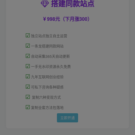
搭建同款站点
998元（下月涨300）
☑
独立站点独立自主运营
☑
一条龙搭建同款网站
☑
自动采集365天自动更新
☑
一手无水印资源永久免费
☑
九年互联网创业经验
☑
可私下咨询各种疑惑
☑
复制六种变现方式
☑
复制全套方法包落地
立即开通