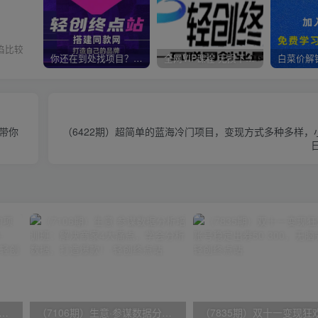
陷比较
你还在到处找项目？还在当韭菜？我靠卖项目一个月收入5万+，曾经我也是个失败者。
全网VIP课程 无损下载~
位带你
（6422期）超简单的蓝海冷门项目，变现方式多种多样，
）外面收费1580的项目，真人照片改漫画，一单9.9-19.9，一部手机实现月入过万
（7106期）生意·参谋数据分析培训班：解决商家4大痛点，学会分析数据，打造爆款！