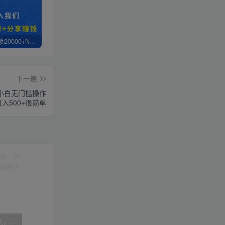
白菜价解锁20000+N个赚钱机会，加入轻创终点站会员，全站资源免费学习。
轻创终点站【VIP会员专属交流群】
【站长运营资料】无水印课程资源
下一篇
小白无门槛操作
日入500+很简单
（7835期）双十一变现狂欢，单账号稳定出券50-300，无脑式操作