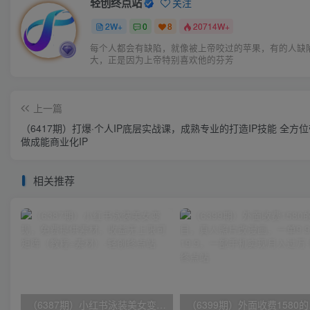
轻创终点站
关注
2W+
0
8
20714W+
每个人都会有缺陷，就像被上帝咬过的苹果，有的人缺
大，正是因为上帝特别喜欢他的芬芳
上一篇
（6417期）打爆·个人IP底层实战课，成熟专业的打造IP技能 全方
做成能商业化IP
相关推荐
（6387期）小红书泳装美女变现，免费提供素材，收益无上限可矩阵（教程+素材）
（6399期