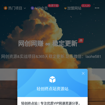
免费下载
日入2K
热门项目
VIP会员
加盟网站
网创网赚 ∞ 稳定更新
网创资源&实战项目&365天稳定更新 站长微信：laohe581
轻创终点站资源站
项目
抖音
引流
短视频
剪辑
带货
轻创终点站 | 专注优质VIP网课资源分享，