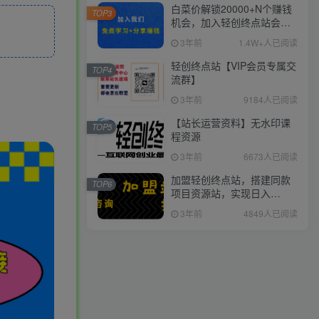
白菜价解锁20000+N个赚钱
TOP3
机会，加入轻创终点站会
员，全站资源免费学习。
3年前
1.4W+人已阅读
轻创终点站【VIP会员专属交
TOP4
流群】
3年前
9184人已阅读
【站长运营资料】无水印课
TOP5
程资源
3年前
6673人已阅读
加盟轻创终点站，搭建同款
TOP6
项目资源站，实现日入
2000+
3年前
4849人已阅读