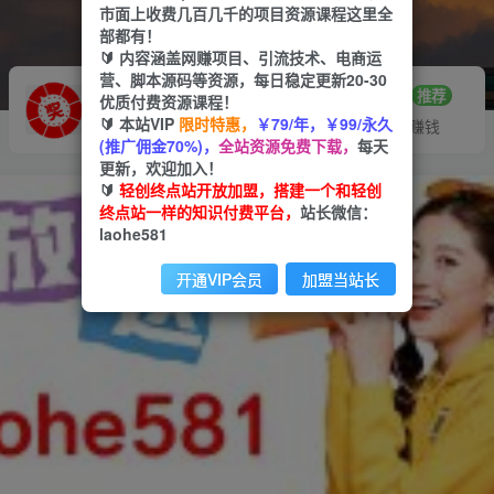
市面上收费几百几千的项目资源课程这里全
部都有！
🔰 内容涵盖网赚项目、引流技术、电商运
营、脚本源码等资源，每日稳定更新20-30
推广赚钱
站长招募
70%分佣
推荐
优质付费资源课程！
🔰 本站VIP
限时特惠，
￥79/年，￥99/永久
推广返佣高达70%
24小时自动赚钱
(推广佣金70%)，
全站资源免费下载，
每天
更新，欢迎加入！
🔰
轻创终点站开放加盟，搭建一个和轻创
终点站一样的知识付费平台，
站长微信：
laohe581
开通VIP会员
加盟当站长