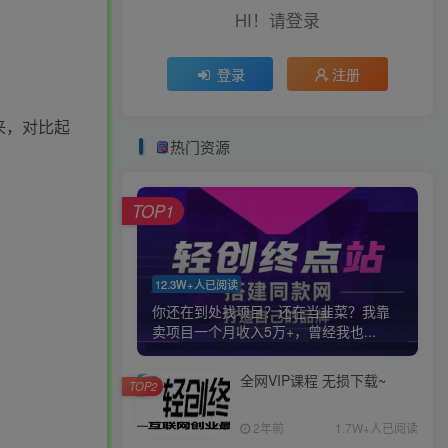
HI！请登录
登录
注册
来，对比起
热门资源
TOP1
12.3W+人已阅读
你还在到处找项目？还在当韭菜？我靠
卖项目一个月收入5万+，曾经我也...
全网VIP课程 无损下载~
TOP2
2年前
1.7W+人已阅读