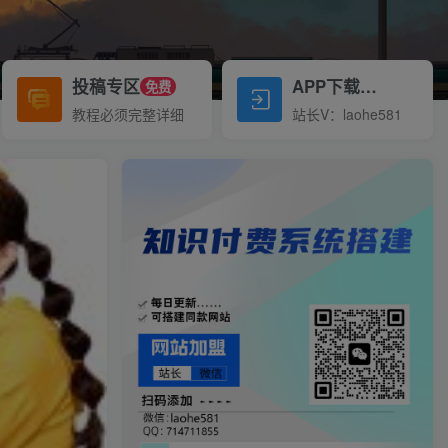
投稿专区
APP下载
免费
Down
教程必须完整详细
站长V：laohe581