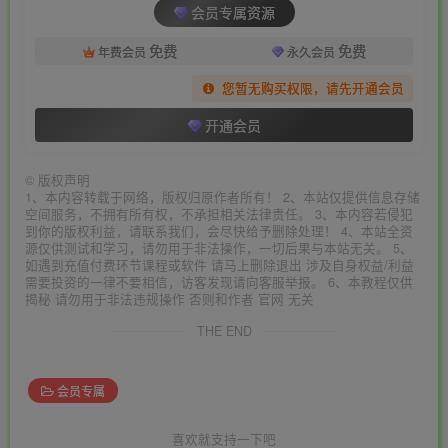
会员专属资源
免费
免费
年费会员
永久会员
您暂无购买权限，请先开通会员
开通会员
©
版权声明
1、本内容转载于网络，版权归原作者所有！ 2、本站仅提供信息存储
空间服务，不拥有所有权，不承担相关法律责任。 3、本内容若侵犯
到你的版权利益，请联系我们，会尽快给予删除处理！ 4、本站全资
源仅供测试和学习，请勿用于非法操作，一切后果与本站无关。 5、
如遇到充值付费环节课程或软件 请马上删除退出 涉及自身权益/利益
需要投资的一律不要相信，访客发现请向客服举报。 6、本教程仅供
揭秘 请勿用于非法违规操作 否则和作者 官网 无关
THE END
会员专属
喜欢就支持一下吧