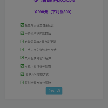
998元（下月涨300）
☑
独立站点独立自主运营
☑
一条龙搭建同款网站
☑
自动采集365天自动更新
☑
一手无水印资源永久免费
☑
九年互联网创业经验
☑
可私下咨询各种疑惑
☑
复制六种变现方式
☑
复制全套方法包落地
立即开通