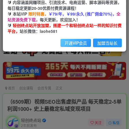
🔰 内容涵盖网赚项目、引流技术、电商运营、脚本源码等资源，
每日稳定更新20-30优质付费资源课程！
🔰 本站VIP
限时特惠，
￥79/年，￥99/永久 (推广佣金70%)，
全
站资源免费下载，
每天更新，欢迎加入！
🔰
轻创终点站开放加盟，搭建一个和轻创终点站一样的知识付费
平台，
站长微信：laohe581
开通VIP会员
加盟当站长
首页
创业课程
会员专属
正文
（6509期）视频SEO出售虚拟产品 每天稳定2-5单
利润1000+ 史上最稳定私域变现项目
轻创终点站
关注
私信
2年前发布