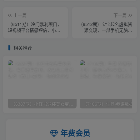
上一篇
下一篇
（6511期）冷门暴利项目，
（6512期）宝宝起名虚拟资
短视频平台情感短信，小白
源变现，一部手机无脑操
月入万元
作，蓝海项目轻松日入500+
（附软件）
相关推荐
（6387期）小红书泳装美女变现，免费提供素材，收益无上限可矩阵（教程+素材）
（7106期）生意·参谋数据分析培训班：
年费会员