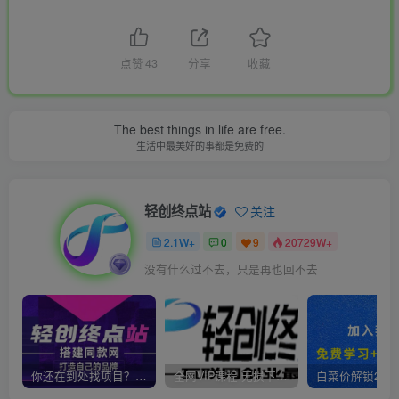
点赞
43
分享
收藏
The best things in life are free.
生活中最美好的事都是免费的
轻创终点站
关注
2.1W+
0
9
20729W+
没有什么过不去，只是再也回不去
你还在到处找项目？还在当韭菜？我靠卖项目一个月收入5万+，曾经我也是个失败者。
全网VIP课程 无损下载~