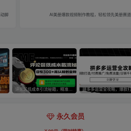
自动脚
AI美册爆款视频制作教程，轻松领先美册赛道
中小企业短视频实战课，认知+创作+投放，矩阵搭建全链路系统方案
评论区低成本引流秘籍，精准钩子直击用户，单账号日增300+创业粉，日稳…
永久会员