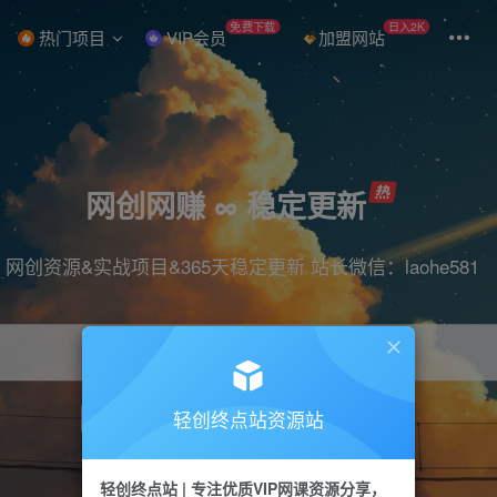
免费下载
日入2K
热门项目
VIP会员
加盟网站
网创网赚 ∞ 稳定更新
网创资源&实战项目&365天稳定更新 站长微信：laohe581
轻创终点站资源站
项目
抖音
引流
短视频
剪辑
带货
轻创终点站 | 专注优质VIP网课资源分享，