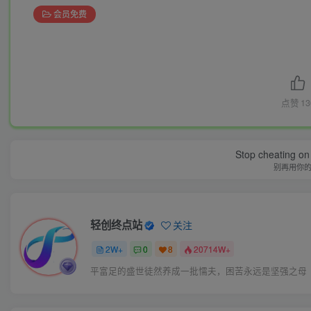
会员免费
点赞
13
Stop cheating on y
别再用你
轻创终点站
关注
2W+
0
8
20714W+
平富足的盛世徒然养成一批懦夫，困苦永远是坚强之母