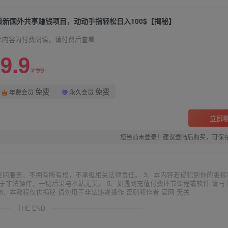
最新国外共享赚钱项目，动动手指轻松日入100$【揭秘】
此内容为付费阅读，请付费后查看
9.9
99
¥
免费
免费
年费会员
永久会员
立即
您当前未登录！建议登陆后购买，可保
空间服务，不拥有所有权，不承担相关法律责任。 3、本内容若侵犯到你的版权
于非法操作，一切后果与本站无关。 5、如遇到充值付费环节课程或软件 请马
6、本教程仅供揭秘 请勿用于非法违规操作 否则和作者 官网 无关
THE END