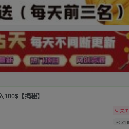
100$【揭秘】
关注
244