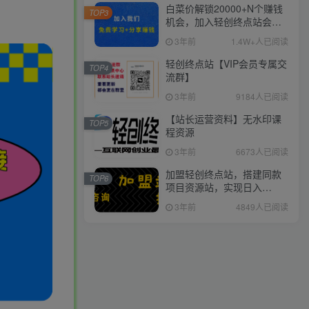
白菜价解锁20000+N个赚钱
TOP3
机会，加入轻创终点站会
员，全站资源免费学习。
3年前
1.4W+人已阅读
轻创终点站【VIP会员专属交
TOP4
流群】
3年前
9184人已阅读
【站长运营资料】无水印课
TOP5
程资源
3年前
6673人已阅读
加盟轻创终点站，搭建同款
TOP6
项目资源站，实现日入
2000+
3年前
4849人已阅读