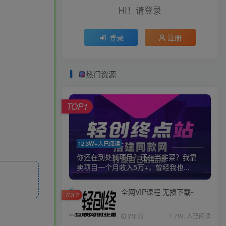
HI！请登录
登录
注册
热门资源
TOP1
12.3W+人已阅读
你还在到处找项目？还在当韭菜？我靠
卖项目一个月收入5万+，曾经我也...
全网VIP课程 无损下载~
TOP2
2年前
1.7W+人已阅读