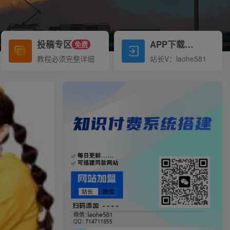
投稿专区
APP下载
免费
Down
教程必须完整详细
站长V：laohe581