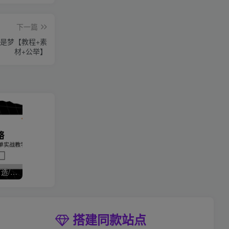
下一篇
不是梦【教程+素
材+公举】
拼多多运营全攻略，爆款打造/付费推广/免费流量/日销千单实战教学/6月更新
搭建同款站点