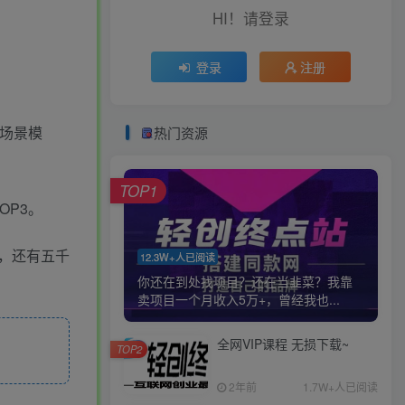
HI！请登录
登录
注册
场景模
热门资源
TOP1
OP3。
，还有五千
12.3W+人已阅读
你还在到处找项目？还在当韭菜？我靠
卖项目一个月收入5万+，曾经我也...
全网VIP课程 无损下载~
TOP2
2年前
1.7W+人已阅读