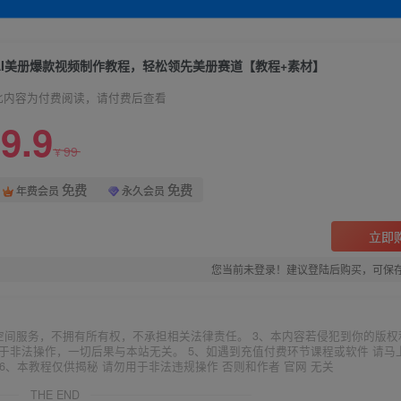
AI美册爆款视频制作教程，轻松领先美册赛道【教程+素材】
此内容为付费阅读，请付费后查看
9.9
99
¥
免费
免费
年费会员
永久会员
立即
您当前未登录！建议登陆后购买，可保
空间服务，不拥有所有权，不承担相关法律责任。 3、本内容若侵犯到你的版权
于非法操作，一切后果与本站无关。 5、如遇到充值付费环节课程或软件 请马
6、本教程仅供揭秘 请勿用于非法违规操作 否则和作者 官网 无关
THE END