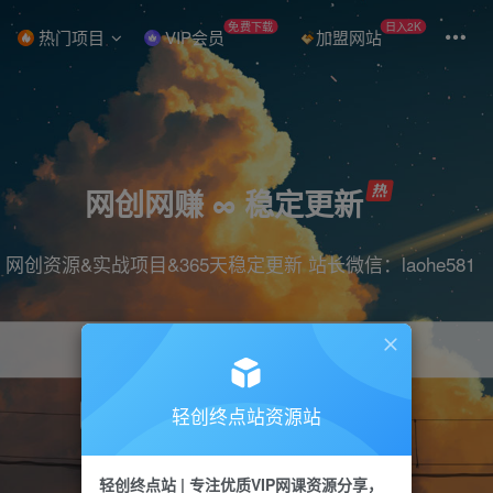
免费下载
日入2K
热门项目
VIP会员
加盟网站
网创网赚 ∞ 稳定更新
网创资源&实战项目&365天稳定更新 站长微信：laohe581
轻创终点站资源站
项目
抖音
引流
短视频
剪辑
带货
轻创终点站 | 专注优质VIP网课资源分享，