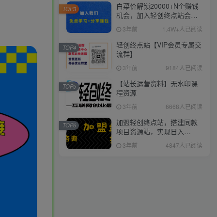
白菜价解锁20000+N个赚钱
TOP3
机会，加入轻创终点站会
员，全站资源免费学习。
3年前
1.4W+人已阅读
轻创终点站【VIP会员专属交
TOP4
流群】
3年前
9184人已阅读
【站长运营资料】无水印课
TOP5
程资源
3年前
6668人已阅读
加盟轻创终点站，搭建同款
TOP6
项目资源站，实现日入
2000+
3年前
4847人已阅读