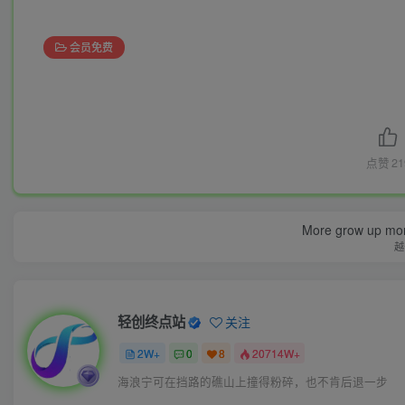
会员免费
点赞
21
More grow up mor
越
轻创终点站
关注
2W+
0
8
20714W+
海浪宁可在挡路的礁山上撞得粉碎，也不肯后退一步