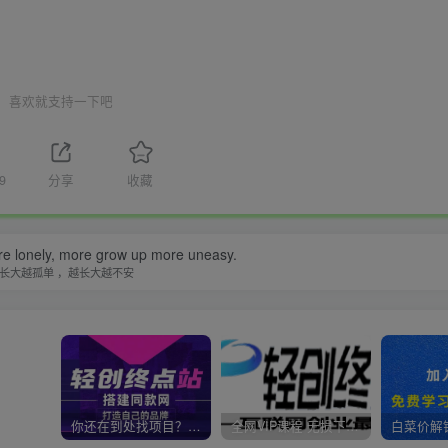
喜欢就支持一下吧
9
分享
收藏
e lonely, more grow up more uneasy.
长大越孤单 ，越长大越不安
你还在到处找项目？还在当韭菜？我靠卖项目一个月收入5万+，曾经我也是个失败者。
全网VIP课程 无损下载~