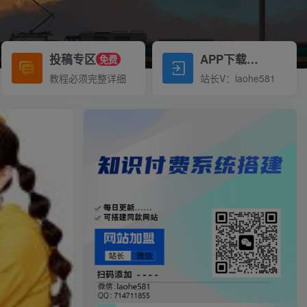
投稿专区
APP下载
免费
Down
教程必须完整详细
站长V：laohe581