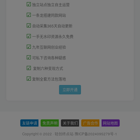
☑
独立站点独立自主运营
☑
一条龙搭建同款网站
☑
自动采集365天自动更新
☑
一手无水印资源永久免费
☑
九年互联网创业经验
☑
可私下咨询各种疑惑
☑
复制六种变现方式
☑
复制全套方法包落地
立即开通
友链申请
-
免责声明
-
关于我们
-
广告合作
-
网站地图
Copyright © 2022 ·
轻创终点站-豫ICP备2024095279号-1