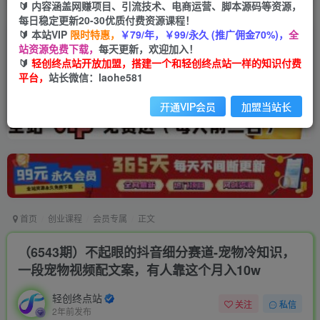
🔰 内容涵盖网赚项目、引流技术、电商运营、脚本源码等资源，
每日稳定更新20-30优质付费资源课程！
🔰 本站VIP
限时特惠，
￥79/年，￥99/永久 (推广佣金70%)，
全
站资源免费下载，
每天更新，欢迎加入！
🔰
轻创终点站开放加盟，搭建一个和轻创终点站一样的知识付费
平台，
站长微信：laohe581
开通VIP会员
加盟当站长
首页
创业课程
会员专属
正文
（6543期）不起眼的抖音细分赛道-宠物冷知识，
一段宠物视频配文案，有人靠这个月入10w
轻创终点站
关注
私信
2年前发布