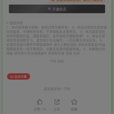
开通会员
©
版权声明
1、本内容转载于网络，版权归原作者所有！ 2、本站仅提供信息存储
空间服务，不拥有所有权，不承担相关法律责任。 3、本内容若侵犯
到你的版权利益，请联系我们，会尽快给予删除处理！ 4、本站全资
源仅供测试和学习，请勿用于非法操作，一切后果与本站无关。 5、
如遇到充值付费环节课程或软件 请马上删除退出 涉及自身权益/利益
需要投资的一律不要相信，访客发现请向客服举报。 6、本教程仅供
揭秘 请勿用于非法违规操作 否则和作者 官网 无关
THE END
会员专属
喜欢就支持一下吧
点赞
115
分享
收藏