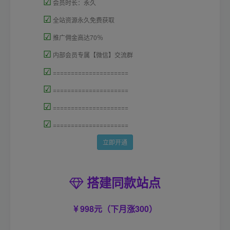
☑
会员时长：永久
☑
全站资源永久免费获取
☑
推广佣金高达70％
☑
内部会员专属【微信】交流群
☑
=====================
☑
=====================
☑
=====================
☑
=====================
立即开通
搭建同款站点
998元（下月涨300）