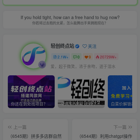
If you hold tight, how can a free hand to hug now?
你若将过去抱的太紧，怎么能腾出手来拥抱现在？
轻创终点站
关注
2.1W+
0
9
20729W+
爱，起于微笑，浓于亲吻，逝于泪水
你还在到处找项目？还在当韭菜？我靠卖项目一个月收入5万+，曾经我也是个失败者。
全网VIP课程 无损下载~
上一篇
下一篇
（6545期）拼多多店群自然
（6544期）利用chatgpt操作