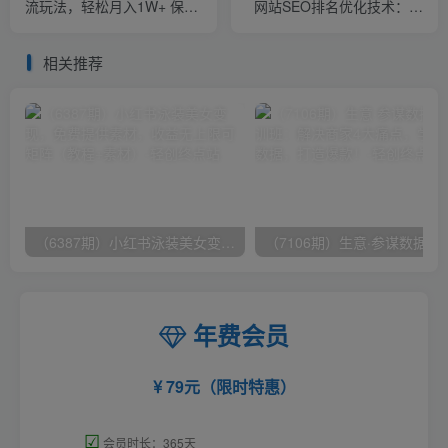
流玩法，轻松月入1W+ 保姆
网站SEO排名优化技术：实
级视频教程（附上货、拍单
战效果相当不错（5节视频
工具）
课）
相关推荐
（6387期）小红书泳装美女变现，免费提供素材，收益无上限可矩阵（教程+素材）
（7106期）生意·参谋数据分析培训班：
年费会员
79元（限时特惠）
☑
会员时长：365天