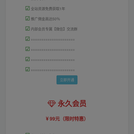
☑
全站资源免费获取1年
☑
推广佣金高达50％
☑
内部会员专属【微信】交流群
☑
=====================
☑
=====================
☑
=====================
☑
=====================
立即开通
永久会员
99元（限时特惠）