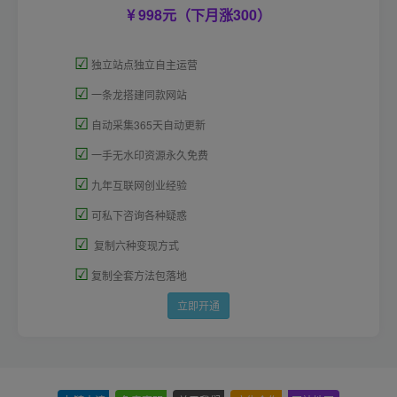
998元（下月涨300）
☑
独立站点独立自主运营
☑
一条龙搭建同款网站
☑
自动采集365天自动更新
☑
一手无水印资源永久免费
☑
九年互联网创业经验
☑
可私下咨询各种疑惑
☑
复制六种变现方式
☑
复制全套方法包落地
立即开通