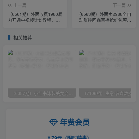
上一篇
下一篇
（6561期）外面收费1980暴
（6563期）外面卖2988全自
力开通中视频计划教程，附
动群控回森直播抢红包项目
快速通过中视频伙伴计划的
单窗口一天利润8-10+(脚本
办法
+教程)
相关推荐
（6387期）小红书泳装美女变现，免费提供素材，收益无上限可矩阵（教程+素材）
（7106期）生意·参谋数据分析培训班：
年费会员
79元（限时特惠）