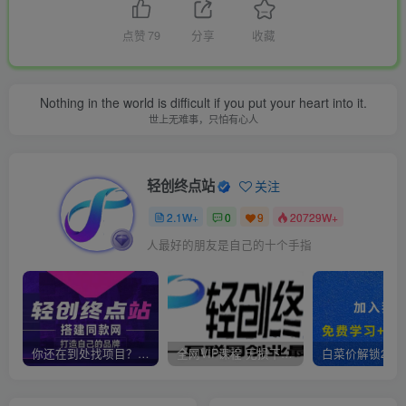
点赞
79
分享
收藏
Nothing in the world is difficult if you put your heart into it.
世上无难事，只怕有心人
轻创终点站
关注
2.1W+
0
9
20729W+
人最好的朋友是自己的十个手指
你还在到处找项目？还在当韭菜？我靠卖项目一个月收入5万+，曾经我也是个失败者。
全网VIP课程 无损下载~