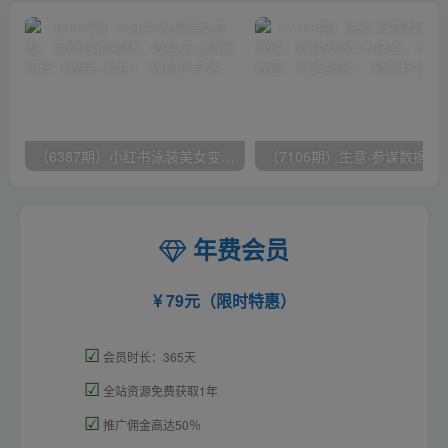
（6387期）小红书泳装美女变现，免费提供素材，收益无上限可矩阵（教程+素材）
（7106期）生意·参谋数据分析培训班：
年费会员
79元（限时特惠）
☑
会员时长：365天
☑
全站资源免费获取1年
☑
推广佣金高达50％