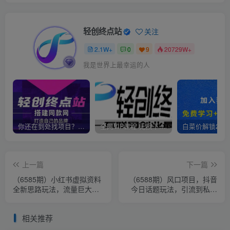
轻创终点站
关注
2.1W+
0
9
20729W+
我是世界上最幸运的人
你还在到处找项目？还在当韭菜？我靠卖项目一个月收入5万+，曾经我也是个失败者。
全网VIP课程 无损下载~
上一篇
下一篇
（6585期）小红书虚拟资料
（6588期）风口项目，抖音
全新思路玩法，流量巨大，
今日话题玩法，引流到私域
轻松日入300+，小白可操作
卖单品，一部手机实现日入
500+
相关推荐