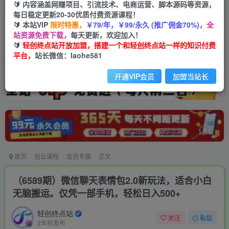
🔰 内容涵盖网赚项目、引流技术、电商运营、脚本源码等资源，
每日稳定更新20-30优质付费资源课程！
🔰 本站VIP
限时特惠，
￥79/年，￥99/永久 (推广佣金70%)，
全
站资源免费下载，
每天更新，欢迎加入！
🔰
轻创终点站开放加盟，搭建一个和轻创终点站一样的知识付费
平台，
站长微信：laohe581
开通VIP会员
加盟当站长
首页
创业课程
会员专属
正文
（6589期）微信聊天表情包2.0新玩法，适合小白
无脑搬运。仅凭一部手机，轻松日入500+
轻创终点站
关注
私信
2年前发布