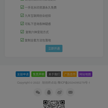
☑
一手无水印资源永久免费
☑
九年互联网创业经验
☑
可私下咨询各种疑惑
☑
复制六种变现方式
☑
复制全套方法包落地
立即开通
友链申请
-
免责声明
-
关于我们
-
广告合作
-
网站地图
Copyright © 2022 ·
轻创终点站-豫ICP备2024095279号-1