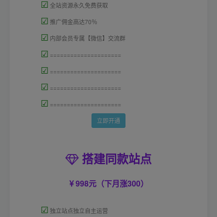
☑
全站资源永久免费获取
☑
推广佣金高达70％
☑
内部会员专属【微信】交流群
☑
=====================
☑
=====================
☑
=====================
☑
=====================
立即开通
搭建同款站点
998元（下月涨300）
☑
独立站点独立自主运营