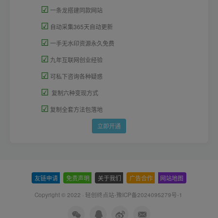
☑
一条龙搭建同款网站
☑
自动采集365天自动更新
☑
一手无水印资源永久免费
☑
九年互联网创业经验
☑
可私下咨询各种疑惑
☑
复制六种变现方式
☑
复制全套方法包落地
立即开通
友链申请
-
免责声明
-
关于我们
-
广告合作
-
网站地图
Copyright © 2022 ·
轻创终点站-豫ICP备2024095279号-1