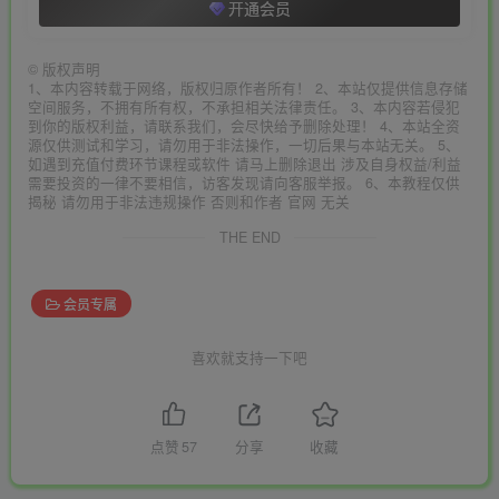
开通会员
©
版权声明
1、本内容转载于网络，版权归原作者所有！ 2、本站仅提供信息存储
空间服务，不拥有所有权，不承担相关法律责任。 3、本内容若侵犯
到你的版权利益，请联系我们，会尽快给予删除处理！ 4、本站全资
源仅供测试和学习，请勿用于非法操作，一切后果与本站无关。 5、
如遇到充值付费环节课程或软件 请马上删除退出 涉及自身权益/利益
需要投资的一律不要相信，访客发现请向客服举报。 6、本教程仅供
揭秘 请勿用于非法违规操作 否则和作者 官网 无关
THE END
会员专属
喜欢就支持一下吧
点赞
57
分享
收藏