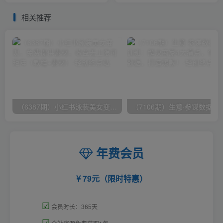
500+
了
相关推荐
（6387期）小红书泳装美女变现，免费提供素材，收益无上限可矩阵（教程+素材）
（7106期）生意·参谋数据分析培训班：
年费会员
79元（限时特惠）
☑
会员时长：365天
☑