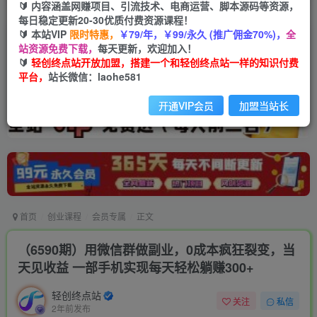
🔰 内容涵盖网赚项目、引流技术、电商运营、脚本源码等资源，
每日稳定更新20-30优质付费资源课程！
🔰 本站VIP
限时特惠，
￥79/年，￥99/永久 (推广佣金70%)，
全
站资源免费下载，
每天更新，欢迎加入！
🔰
轻创终点站开放加盟，搭建一个和轻创终点站一样的知识付费
平台，
站长微信：laohe581
开通VIP会员
加盟当站长
首页
创业课程
会员专属
正文
（6590期）用微信群做副业，0成本疯狂裂变，当
天见收益 一部手机实现每天轻松躺赚300+
轻创终点站
关注
私信
2年前发布