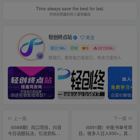
Time always save the best for last.
时间总把最好的人留到最后
轻创终点站
关注
2.1W+
0
9
20730W+
愿我们，都有能力爱自己，有余力爱别人
你还在到处找项目？还在当韭菜？我靠卖项目一个月收入5万+，曾经我也是个失败者。
全网VIP课程 无损下载~
上一篇
下一篇
（6588期）风口项目，抖音
（6591期）中医书单号项
今日话题玩法，引流到私域
目，很多人日入500+，其他
卖单品，一部手机实现日入
地方收费3000+，玩法公布