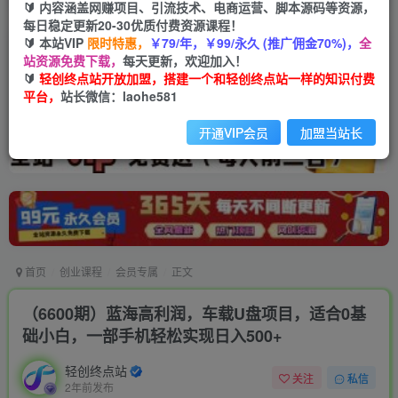
🔰 内容涵盖网赚项目、引流技术、电商运营、脚本源码等资源，
每日稳定更新20-30优质付费资源课程！
🔰 本站VIP
限时特惠，
￥79/年，￥99/永久 (推广佣金70%)，
全
站资源免费下载，
每天更新，欢迎加入！
🔰
轻创终点站开放加盟，搭建一个和轻创终点站一样的知识付费
平台，
站长微信：laohe581
开通VIP会员
加盟当站长
首页
创业课程
会员专属
正文
（6600期）蓝海高利润，车载U盘项目，适合0基
础小白，一部手机轻松实现日入500+
轻创终点站
关注
私信
2年前发布