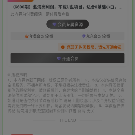
（6600期）蓝海高利润，车载U盘项目，适合0基础小白，一部手机轻松实现日入500+
此内容为付费阅读，请付费后查看
会员专属资源
免费
免费
年费会员
永久会员
您暂无购买权限，请先开通会员
开通会员
©
版权声明
1、本内容转载于网络，版权归原作者所有！ 2、本站仅提供信息存储
空间服务，不拥有所有权，不承担相关法律责任。 3、本内容若侵犯
到你的版权利益，请联系我们，会尽快给予删除处理！ 4、本站全资
源仅供测试和学习，请勿用于非法操作，一切后果与本站无关。 5、
如遇到充值付费环节课程或软件 请马上删除退出 涉及自身权益/利益
需要投资的一律不要相信，访客发现请向客服举报。 6、本教程仅供
揭秘 请勿用于非法违规操作 否则和作者 官网 无关
THE END