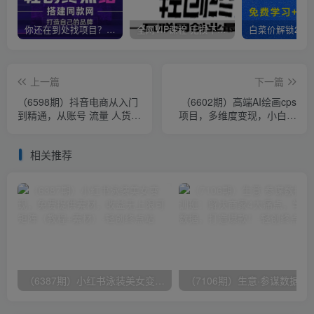
你还在到处找项目？还在当韭菜？我靠卖项目一个月收入5万+，曾经我也是个失败者。
全网VIP课程 无损下载~
上一篇
下一篇
（6598期）抖音电商从入门
（6602期）高端AI绘画cps
到精通，从账号 流量 人货场
项目，多维度变现，小白也
主播 店铺五个方面全面解析
能轻松日入500+
相关推荐
（6387期）小红书泳装美女变现，免费提供素材，收益无上限可矩阵（教程+素材）
（7106期）生意·参谋数据分析培训班：