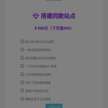
搭建同款站点
998元（下月涨300）
☑
独立站点独立自主运营
☑
一条龙搭建同款网站
☑
自动采集365天自动更新
☑
一手无水印资源永久免费
☑
九年互联网创业经验
☑
可私下咨询各种疑惑
☑
复制六种变现方式
☑
复制全套方法包落地
立即开通