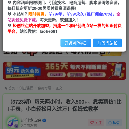
🔰 内容涵盖网赚项目、引流技术、电商运营、脚本源码等资源，
每日稳定更新20-30优质付费资源课程！
🔰 本站VIP
限时特惠，
￥79/年，￥99/永久 (推广佣金70%)，
全
站资源免费下载，
每天更新，欢迎加入！
🔰
轻创终点站开放加盟，搭建一个和轻创终点站一样的知识付费
平台，
站长微信：laohe581
开通VIP会员
加盟当站长
首页
创业课程
会员专属
正文
（6723期）每天两小时，收入500+，靠卖精仿1比
1手表，小白轻松月入过万！保姆式教学
轻创终点站
关注
私信
2年前发布