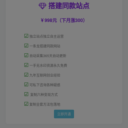
搭建同款站点
998元（下月涨300）
☑
独立站点独立自主运营
☑
一条龙搭建同款网站
☑
自动采集365天自动更新
☑
一手无水印资源永久免费
☑
九年互联网创业经验
☑
可私下咨询各种疑惑
☑
复制六种变现方式
☑
复制全套方法包落地
立即开通