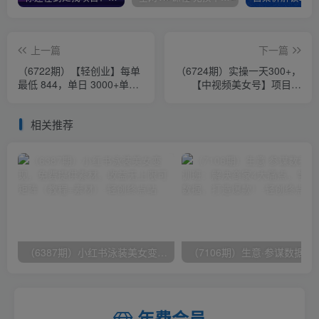
上一篇
下一篇
（6722期）【轻创业】每单
（6724期）实操一天300+，
最低 844，单日 3000+单靠
【中视频美女号】项目拆
“课程分销”月入 10 万
解，保姆级教程助力你快速
成单！
相关推荐
（6387期）小红书泳装美女变现，免费提供素材，收益无上限可矩阵（教程+素材）
（7106期）生意·参谋数据分析培训班：
年费会员