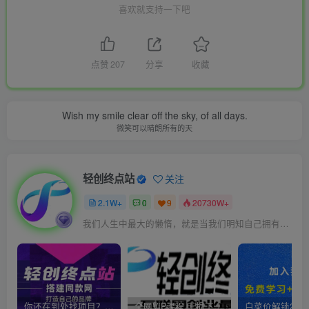
喜欢就支持一下吧
点赞
207
分享
收藏
Wish my smile clear off the sky, of all days.
微笑可以晴朗所有的天
轻创终点站
关注
2.1W+
0
9
20730W+
我们人生中最大的懒惰，就是当我们明知自己拥有作出选择的能力，却不去主动改变而是放任它的生活态度
你还在到处找项目？还在当韭菜？我靠卖项目一个月收入5万+，曾经我也是个失败者。
全网VIP课程 无损下载~