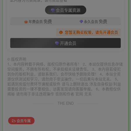
会员专属资源
免费
免费
年费会员
永久会员
您暂无购买权限，请先开通会员
开通会员
©
版权声明
1、本内容转载于网络，版权归原作者所有！ 2、本站仅提供信息存储
空间服务，不拥有所有权，不承担相关法律责任。 3、本内容若侵犯
到你的版权利益，请联系我们，会尽快给予删除处理！ 4、本站全资
源仅供测试和学习，请勿用于非法操作，一切后果与本站无关。 5、
如遇到充值付费环节课程或软件 请马上删除退出 涉及自身权益/利益
需要投资的一律不要相信，访客发现请向客服举报。 6、本教程仅供
揭秘 请勿用于非法违规操作 否则和作者 官网 无关
THE END
会员专属