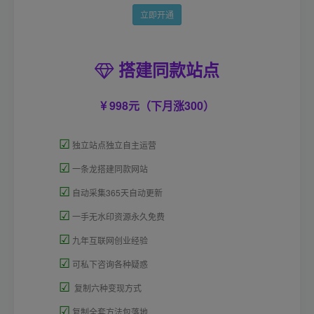
立即开通
搭建同款站点
998元（下月涨300）
☑
独立站点独立自主运营
☑
一条龙搭建同款网站
☑
自动采集365天自动更新
☑
一手无水印资源永久免费
☑
九年互联网创业经验
☑
可私下咨询各种疑惑
☑
复制六种变现方式
☑
复制全套方法包落地