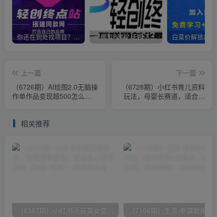
你还在到处找项目？还在当韭菜？我靠卖项目一个月收入5万+，曾经我也是个失败者。
全网VIP课程 无损下载~
上一篇
下一篇
（6726期）AI绘图2.0无脑操
（6728期）小红书育儿资料
作单作品变现超500怎么做
玩法，母婴长赛道，适合长
到的？
久操作的项目（资料打包）
相关推荐
（6387期）小红书泳装美女变现，免费提供素材，收益无上限可矩阵（教程+素材）
（7106期）生意·参谋数据分析培训班：