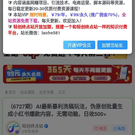
🔰 内容涵盖网赚项目、引流技术、电商运营、脚本源码等资源，
每日稳定更新20-30优质付费资源课程！
🔰 本站VIP
限时特惠，
￥79/年，￥99/永久 (推广佣金70%)，
全
站资源免费下载，
每天更新，欢迎加入！
🔰
轻创终点站开放加盟，搭建一个和轻创终点站一样的知识付费
平台，
站长微信：laohe581
开通VIP会员
加盟当站长
首页
创业课程
会员专属
正文
（6727期）AI最新暴利洗稿玩法，伪原创批量生
成小红书爆款内容，无需动脑，日收500+
轻创终点站
关注
私信
2年前发布