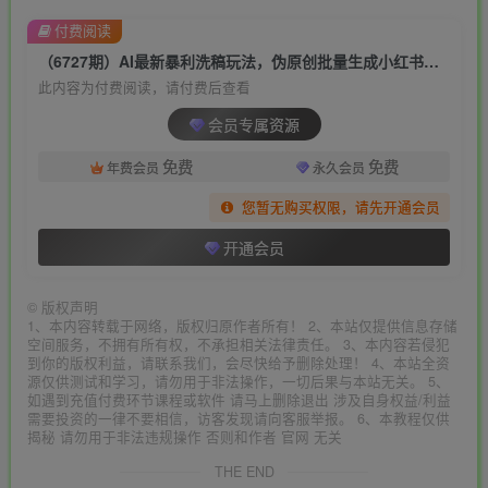
付费阅读
（6727期）AI最新暴利洗稿玩法，伪原创批量生成小红书爆款内容，无需动脑，日收500+
此内容为付费阅读，请付费后查看
会员专属资源
免费
免费
年费会员
永久会员
您暂无购买权限，请先开通会员
开通会员
©
版权声明
1、本内容转载于网络，版权归原作者所有！ 2、本站仅提供信息存储
空间服务，不拥有所有权，不承担相关法律责任。 3、本内容若侵犯
到你的版权利益，请联系我们，会尽快给予删除处理！ 4、本站全资
源仅供测试和学习，请勿用于非法操作，一切后果与本站无关。 5、
如遇到充值付费环节课程或软件 请马上删除退出 涉及自身权益/利益
需要投资的一律不要相信，访客发现请向客服举报。 6、本教程仅供
揭秘 请勿用于非法违规操作 否则和作者 官网 无关
THE END