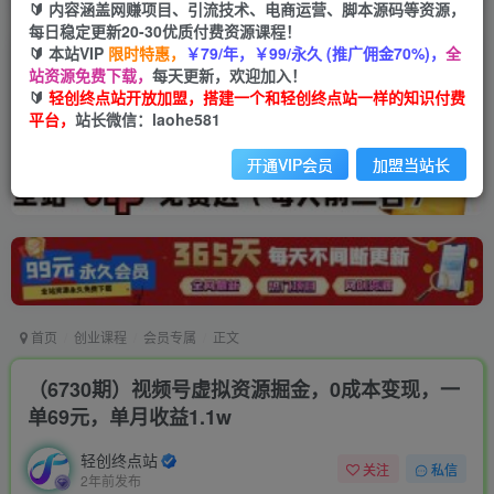
🔰 内容涵盖网赚项目、引流技术、电商运营、脚本源码等资源，
每日稳定更新20-30优质付费资源课程！
🔰 本站VIP
限时特惠，
￥79/年，￥99/永久 (推广佣金70%)，
全
站资源免费下载，
每天更新，欢迎加入！
🔰
轻创终点站开放加盟，搭建一个和轻创终点站一样的知识付费
平台，
站长微信：laohe581
开通VIP会员
加盟当站长
首页
创业课程
会员专属
正文
（6730期）视频号虚拟资源掘金，0成本变现，一
单69元，单月收益1.1w
轻创终点站
关注
私信
2年前发布