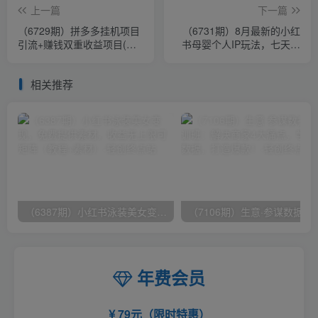
上一篇
下一篇
（6729期）拼多多挂机项目
（6731期）8月最新的小红
引流+赚钱双重收益项目(保
书母婴个人IP玩法，七天螺
姆级教程小白可上手实操)
旋起号 小白长久操作(附带全
部教程)
相关推荐
（6387期）小红书泳装美女变现，免费提供素材，收益无上限可矩阵（教程+素材）
（7106期）生意·参谋数据分析培训班：
年费会员
79元（限时特惠）