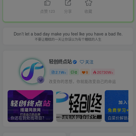
点赞
123
分享
收藏
Don’t let a bad day make you feel lke you have a bad lfe.
不要让糟糕的一天让你误以为有个糟糕的人生
轻创终点站
关注
2.1W+
0
9
20730W+
改变你的思想，你就能改变自己的命运
你还在到处找项目？还在当韭菜？我靠卖项目一个月收入5万+，曾经我也是个失败者。
全网VIP课程 无损下载~