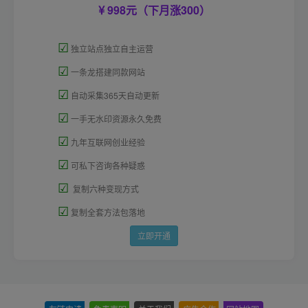
998元（下月涨300）
☑
独立站点独立自主运营
☑
一条龙搭建同款网站
☑
自动采集365天自动更新
☑
一手无水印资源永久免费
☑
九年互联网创业经验
☑
可私下咨询各种疑惑
☑
复制六种变现方式
☑
复制全套方法包落地
立即开通