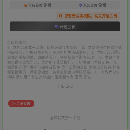
免费
免费
年费会员
永久会员
您暂无购买权限，请先开通会员
开通会员
©
版权声明
1、本内容转载于网络，版权归原作者所有！ 2、本站仅提供信息存储
空间服务，不拥有所有权，不承担相关法律责任。 3、本内容若侵犯
到你的版权利益，请联系我们，会尽快给予删除处理！ 4、本站全资
源仅供测试和学习，请勿用于非法操作，一切后果与本站无关。 5、
如遇到充值付费环节课程或软件 请马上删除退出 涉及自身权益/利益
需要投资的一律不要相信，访客发现请向客服举报。 6、本教程仅供
揭秘 请勿用于非法违规操作 否则和作者 官网 无关
THE END
会员专属
喜欢就支持一下吧