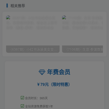
信息…
相关推荐
（6387期）小红书泳装美女变现，免费提供素材，收益无上限可矩阵（教程+素材）
（7106期）生意·参谋数据分析培训班：
年费会员
79元（限时特惠）
☑
会员时长：365天
☑
全站资源免费获取1年