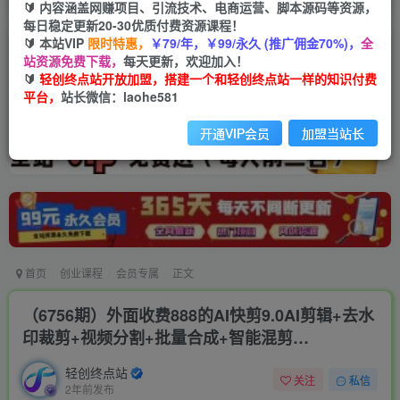
🔰 内容涵盖网赚项目、引流技术、电商运营、脚本源码等资源，
每日稳定更新20-30优质付费资源课程！
🔰 本站VIP
限时特惠，
￥79/年，￥99/永久 (推广佣金70%)，
全
站资源免费下载，
每天更新，欢迎加入！
🔰
轻创终点站开放加盟，搭建一个和轻创终点站一样的知识付费
平台，
站长微信：laohe581
开通VIP会员
加盟当站长
首页
创业课程
会员专属
正文
（6756期）外面收费888的AI快剪9.0AI剪辑+去水
印裁剪+视频分割+批量合成+智能混剪…
轻创终点站
关注
私信
2年前发布