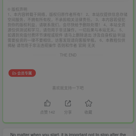
©
版权声明
1、本内容转载于网络，版权归原作者所有！ 2、本站仅提供信息存储
空间服务，不拥有所有权，不承担相关法律责任。 3、本内容若侵犯
到你的版权利益，请联系我们，会尽快给予删除处理！ 4、本站全资
源仅供测试和学习，请勿用于非法操作，一切后果与本站无关。 5、
如遇到充值付费环节课程或软件 请马上删除退出 涉及自身权益/利益
需要投资的一律不要相信，访客发现请向客服举报。 6、本教程仅供
揭秘 请勿用于非法违规操作 否则和作者 官网 无关
THE END
会员专属
喜欢就支持一下吧
点赞
142
分享
收藏
No matter when you start, it is important not to stop after the