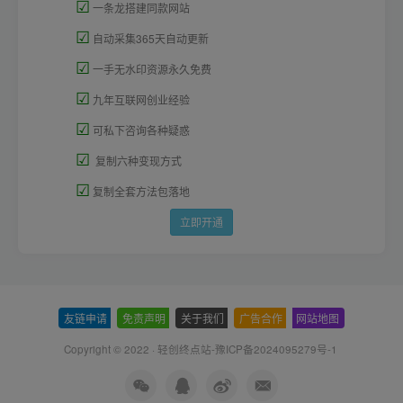
☑
一条龙搭建同款网站
☑
自动采集365天自动更新
☑
一手无水印资源永久免费
☑
九年互联网创业经验
☑
可私下咨询各种疑惑
☑
复制六种变现方式
☑
复制全套方法包落地
立即开通
友链申请
-
免责声明
-
关于我们
-
广告合作
-
网站地图
Copyright © 2022 ·
轻创终点站-豫ICP备2024095279号-1