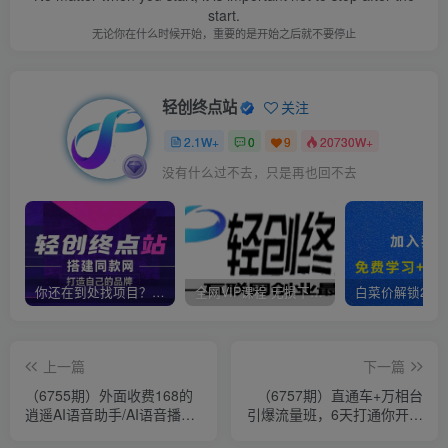
start.
无论你在什么时候开始，重要的是开始之后就不要停止
轻创终点站
关注
2.1W+
0
9
20730W+
没有什么过不去，只是再也回不去
你还在到处找项目？还在当韭菜？我靠卖项目一个月收入5万+，曾经我也是个失败者。
全网VIP课程 无损下载~
上一篇
下一篇
（6755期）外面收费168的
（6757期）直通车+万相台
逍遥AI语音助手/AI语音播报
引爆流量班，6天打通你开直
自动欢迎礼物答谢播报弹幕
通车·万相台的任督 二脉