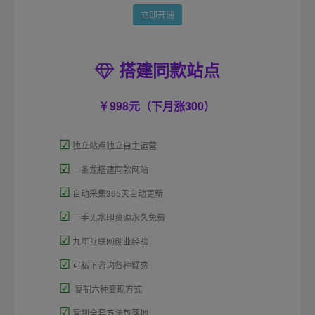
立即开通
搭建同款站点
998元（下月涨300）
☑
独立站点独立自主运营
☑
一条龙搭建同款网站
☑
自动采集365天自动更新
☑
一手无水印资源永久免费
☑
九年互联网创业经验
☑
可私下咨询各种疑惑
☑
复制六种变现方式
☑
复制全套方法包落地