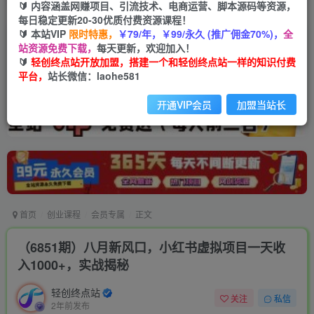
🔰 内容涵盖网赚项目、引流技术、电商运营、脚本源码等资源，
每日稳定更新20-30优质付费资源课程！
🔰 本站VIP
限时特惠，
￥79/年，￥99/永久 (推广佣金70%)，
全
站资源免费下载，
每天更新，欢迎加入！
🔰
轻创终点站开放加盟，搭建一个和轻创终点站一样的知识付费
平台，
站长微信：laohe581
开通VIP会员
加盟当站长
首页
创业课程
会员专属
正文
（6851期）八月新风口，小红书虚拟项目一天收
入1000+，实战揭秘
轻创终点站
关注
私信
2年前发布