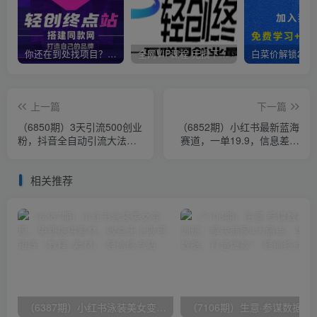
你还在到处找项目？还在当韭菜？我靠卖项目一个月收入5万+，曾经我也是个失败者。
全网VIP课程 无损下载~
上一篇
下一篇
（6850期）3天引流500创业
（6852期）小红书最新蓝海
粉，抖音全自动引流大法，
赛道，一单19.9，信息差生
不风控
一部手机日入500+，非常适
合0基
相关推荐
（6387期）小红书泳装美女变现，免费提供素材，收益无上限可矩阵（教程+素材）
（7106期）生意·参谋数据分析培训班：