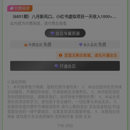
付费阅读
（6851期）八月新风口，小红书虚拟项目一天收入1000+，实战揭秘
此内容为付费阅读，请付费后查看
会员专属资源
免费
免费
年费会员
永久会员
您暂无购买权限，请先开通会员
开通会员
©
版权声明
1、本内容转载于网络，版权归原作者所有！ 2、本站仅提供信息存储
空间服务，不拥有所有权，不承担相关法律责任。 3、本内容若侵犯
到你的版权利益，请联系我们，会尽快给予删除处理！ 4、本站全资
源仅供测试和学习，请勿用于非法操作，一切后果与本站无关。 5、
如遇到充值付费环节课程或软件 请马上删除退出 涉及自身权益/利益
需要投资的一律不要相信，访客发现请向客服举报。 6、本教程仅供
揭秘 请勿用于非法违规操作 否则和作者 官网 无关
THE END