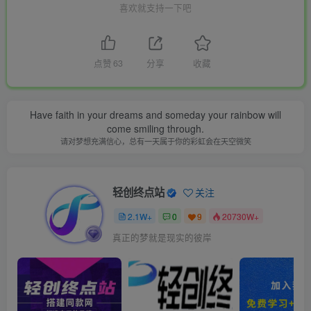
喜欢就支持一下吧
点赞
63
分享
收藏
Have faith in your dreams and someday your rainbow will
come smiling through.
请对梦想充满信心，总有一天属于你的彩虹会在天空微笑
轻创终点站
关注
2.1W+
0
9
20730W+
真正的梦就是现实的彼岸