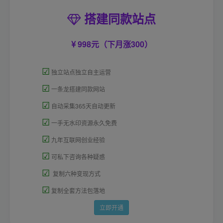
搭建同款站点
998元（下月涨300）
☑
独立站点独立自主运营
☑
一条龙搭建同款网站
☑
自动采集365天自动更新
☑
一手无水印资源永久免费
☑
九年互联网创业经验
☑
可私下咨询各种疑惑
☑
复制六种变现方式
☑
复制全套方法包落地
立即开通