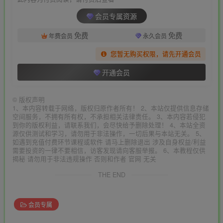
会员专属资源
免费
免费
年费会员
永久会员
您暂无购买权限，请先开通会员
开通会员
©
版权声明
1、本内容转载于网络，版权归原作者所有！ 2、本站仅提供信息存储
空间服务，不拥有所有权，不承担相关法律责任。 3、本内容若侵犯
到你的版权利益，请联系我们，会尽快给予删除处理！ 4、本站全资
源仅供测试和学习，请勿用于非法操作，一切后果与本站无关。 5、
如遇到充值付费环节课程或软件 请马上删除退出 涉及自身权益/利益
需要投资的一律不要相信，访客发现请向客服举报。 6、本教程仅供
揭秘 请勿用于非法违规操作 否则和作者 官网 无关
THE END
会员专属