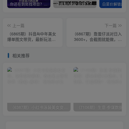
你还在到处找项目？还在当韭菜？我靠卖项目一个月收入5万+，曾经我也是个失败者。
全网VIP课程 无损下载~
上一篇
下一篇
（6865期）抖音Ai中年美女
（6867期）靠蛋仔派对日入
爆单图文带货，最新玩法，0
3600+，会截图就能做，保
门槛发图文，日入2000+销
姆式教学 无脑操作（教程
量爆炸
+资料）
相关推荐
（6387期）小红书泳装美女变现，免费提供素材，收益无上限可矩阵（教程+素材）
（7106期）生意·参谋数据分析培训班：