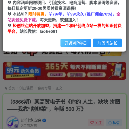
🔰 内容涵盖网赚项目、引流技术、电商运营、脚本源码等资源，
每日稳定更新20-30优质付费资源课程！
🔰 本站VIP
限时特惠，
￥79/年，￥99/永久 (推广佣金70%)，
全
站资源免费下载，
每天更新，欢迎加入！
🔰
轻创终点站开放加盟，搭建一个和轻创终点站一样的知识付费
平台，
站长微信：laohe581
开通VIP会员
加盟当站长
首页
创业课程
会员专属
正文
（6866期）某高赞电子书《你的 人生，缺块 拼图
——我靠“割韭菜”，年赚 500 万》
轻创终点站
关注
私信
2年前发布