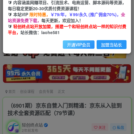
🔰 内容涵盖网赚项目、引流技术、电商运营、脚本源码等资源，
每日稳定更新20-30优质付费资源课程！
🔰 本站VIP
限时特惠，
￥79/年，￥99/永久 (推广佣金70%)，
全
站资源免费下载，
每天更新，欢迎加入！
🔰
轻创终点站开放加盟，搭建一个和轻创终点站一样的知识付费
平台，
站长微信：laohe581
开通VIP会员
加盟当站长
首页
创业课程
会员专属
正文
（6901期）京东自营入门到精通：京东从入驻到
技术全套资源匹配（79节课）
轻创终点站
关注
私信
2年前发布