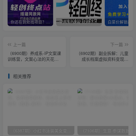
你还在到处找项目？还在当韭菜？我靠卖项目一个月收入5万+，曾经我也是个失败者。
全网VIP课程 无损下载~
上一篇
下一篇
（6900期）养成系-IP文案课
（6902期）副业拆解：儿童
训练营，文案心法的天花板
成长档案虚拟资料变现副
洞悉人性营销 让客户追着你
业，一条龙实操玩法（教程
收钱
+素材）
相关推荐
（6387期）小红书泳装美女变现，免费提供素材，收益无上限可矩阵（教程+素材）
（7106期）生意·参谋数据分析培训班：