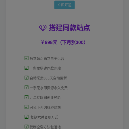
立即开通
搭建同款站点
998元（下月涨300）
☑
独立站点独立自主运营
☑
一条龙搭建同款网站
☑
自动采集365天自动更新
☑
一手无水印资源永久免费
☑
九年互联网创业经验
☑
可私下咨询各种疑惑
☑
复制六种变现方式
☑
复制全套方法包落地