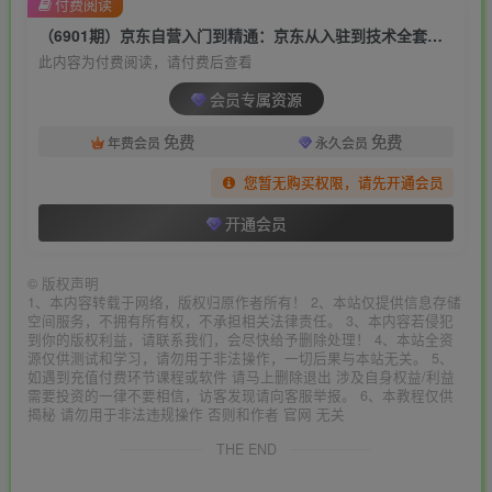
付费阅读
（6901期）京东自营入门到精通：京东从入驻到技术全套资源匹配（79节课）
此内容为付费阅读，请付费后查看
会员专属资源
免费
免费
年费会员
永久会员
您暂无购买权限，请先开通会员
开通会员
©
版权声明
1、本内容转载于网络，版权归原作者所有！ 2、本站仅提供信息存储
空间服务，不拥有所有权，不承担相关法律责任。 3、本内容若侵犯
到你的版权利益，请联系我们，会尽快给予删除处理！ 4、本站全资
源仅供测试和学习，请勿用于非法操作，一切后果与本站无关。 5、
如遇到充值付费环节课程或软件 请马上删除退出 涉及自身权益/利益
需要投资的一律不要相信，访客发现请向客服举报。 6、本教程仅供
揭秘 请勿用于非法违规操作 否则和作者 官网 无关
THE END