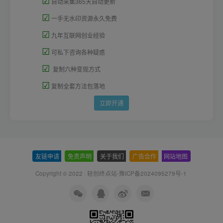
☑
自动采集365天自动更新
☑
一手无水印资源永久免费
☑
九年互联网创业经验
☑
可私下咨询各种疑惑
☑
复制六种变现方式
☑
复制全套方法包落地
立即开通
友链申请
-
免责声明
-
关于我们
-
广告合作
-
网站地图
Copyright © 2022 ·
轻创终点站-豫ICP备2024095279号-1