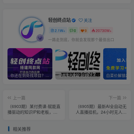
轻创终点站
关注
2.1W+
0
9
20730W+
一路走到底，你就会发现那个最佳出口
你还在到处找项目？还在当韭菜？我靠卖项目一个月收入5万+，曾经我也是个失败者。
全网VIP课程 无损下载~
上一篇
下一篇
（6903期）某付费课-赋能直
（6905期）最新AI全自动无
播驱动的知识IP和老板，帮
人直播挂机，24小时无人直
你做出高流量、高变现的直
播间，AI全自动智能语音弹
播间
幕互动
相关推荐