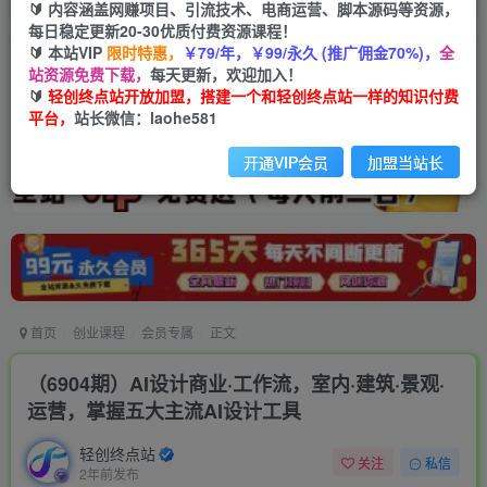
🔰 内容涵盖网赚项目、引流技术、电商运营、脚本源码等资源，
每日稳定更新20-30优质付费资源课程！
🔰 本站VIP
限时特惠，
￥79/年，￥99/永久 (推广佣金70%)，
全
站资源免费下载，
每天更新，欢迎加入！
🔰
轻创终点站开放加盟，搭建一个和轻创终点站一样的知识付费
平台，
站长微信：laohe581
开通VIP会员
加盟当站长
首页
创业课程
会员专属
正文
（6904期）AI设计商业·工作流，室内·建筑·景观·
运营，掌握五大主流AI设计工具
轻创终点站
关注
私信
2年前发布