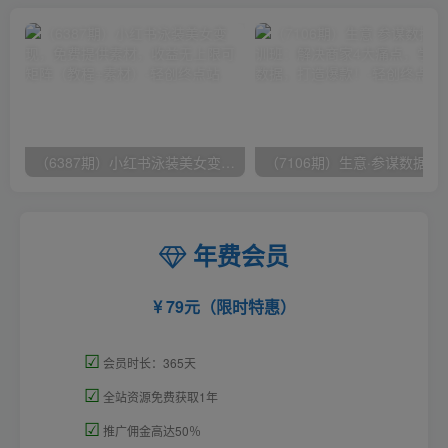
（6387期）小红书泳装美女变现，免费提供素材，收益无上限可矩阵（教程+素材）
（7106期）生意·参谋数据分析培训班：
年费会员
79元（限时特惠）
☑
会员时长：365天
☑
全站资源免费获取1年
☑
推广佣金高达50％