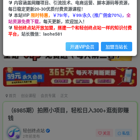
🔰 内容涵盖网赚项目、引流技术、电商运营、脚本源码等资源，
每日稳定更新20-30优质付费资源课程！
🔰 本站VIP
限时特惠，
￥79/年，￥99/永久 (推广佣金70%)，
全
站资源免费下载，
每天更新，欢迎加入！
🔰
轻创终点站开放加盟，搭建一个和轻创终点站一样的知识付费
平台，
站长微信：laohe581
开通VIP会员
加盟当站长
首页
创业课程
会员专属
正文
（6985期）拍照小项目，轻松日入300+逛街即赚
钱
轻创终点站
关注
私信
2年前发布