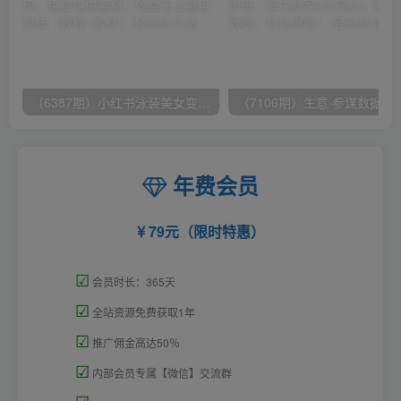
（6387期）小红书泳装美女变现，免费提供素材，收益无上限可矩阵（教程+素材）
（7106期）生意·参谋数据分析培训班：
年费会员
79元（限时特惠）
☑
会员时长：365天
☑
全站资源免费获取1年
☑
推广佣金高达50％
☑
内部会员专属【微信】交流群