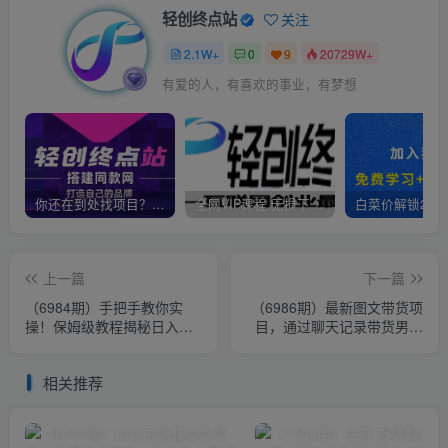
轻创终点站
关注
2.1W+
0
9
20729W+
有爱的人，有喜欢的事业，有梦想
你还在到处找项目？还在当韭菜？我靠卖项目一个月收入5万+，曾经我也是个失败者。
全网VIP课程 无损下载~
上一篇
下一篇
（6984期）手把手教你实
（6986期）最新图文带货项
操！保姆级教程揭秘日入千
目，通过聊天记录带货男装
元的短剧推广分销项目
的新创意玩法，轻松实现月
入2W+
相关推荐