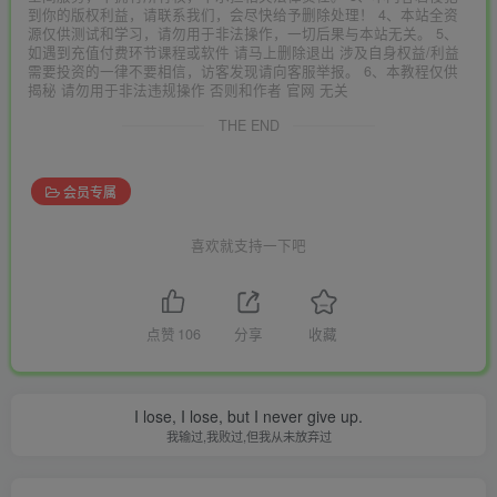
到你的版权利益，请联系我们，会尽快给予删除处理！ 4、本站全资
源仅供测试和学习，请勿用于非法操作，一切后果与本站无关。 5、
如遇到充值付费环节课程或软件 请马上删除退出 涉及自身权益/利益
需要投资的一律不要相信，访客发现请向客服举报。 6、本教程仅供
揭秘 请勿用于非法违规操作 否则和作者 官网 无关
THE END
会员专属
喜欢就支持一下吧
点赞
106
分享
收藏
I lose, I lose, but I never give up.
我输过,我败过,但我从未放弃过