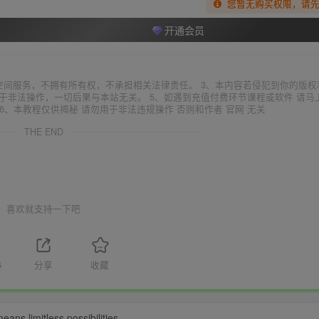
您暂无购买权限，请
开通会员
空间服务，不拥有所有权，不承担相关法律责任。 3、本内容若侵犯到你的版权
于非法操作，一切后果与本站无关。 5、如遇到充值付费环节课程或软件 请马
6、本教程仅供揭秘 请勿用于非法违规操作 否则和作者 官网 无关
THE END
喜欢就支持一下吧
6
分享
收藏
eans limitless possibilities.