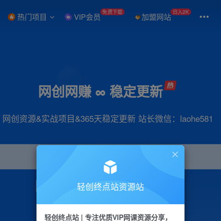
免费下载
日入2K
热门项目
VIP会员
加盟网站
网创网赚 ∞ 稳定更新
网创资源&实战项目&365天稳定更新 站长微信：laohe581
轻创终点站资源站
项目
抖音
引流
短视频
剪辑
带货
轻创终点站 | 专注优质VIP网课资源分享，