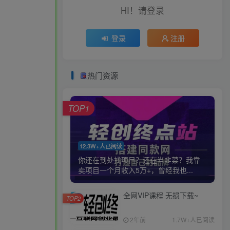
HI！请登录
登录
注册
热门资源
TOP1
12.3W+人已阅读
你还在到处找项目？还在当韭菜？我靠
卖项目一个月收入5万+，曾经我也...
全网VIP课程 无损下载~
TOP2
2年前
1.7W+人已阅读