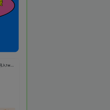
（6991期）外面收费998快手极速版拉新挂机包赔玩法 只要有执行力轻松月入1w+详细玩法