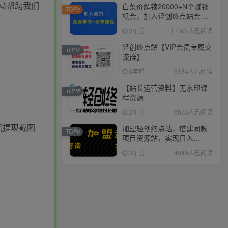
动帮助我们
白菜价解锁20000+N个赚钱
TOP3
机会，加入轻创终点站会
员，全站资源免费学习。
3年前
1.4W+人已阅读
轻创终点站【VIP会员专属交
TOP4
流群】
3年前
9184人已阅读
【站长运营资料】无水印课
TOP5
程资源
3年前
6673人已阅读
机提现截图
加盟轻创终点站，搭建同款
TOP6
项目资源站，实现日入
2000+
3年前
4849人已阅读