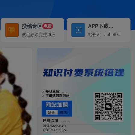
投稿专区
APP下载
免费
Down
教程必须完整详细
站长V：laohe581