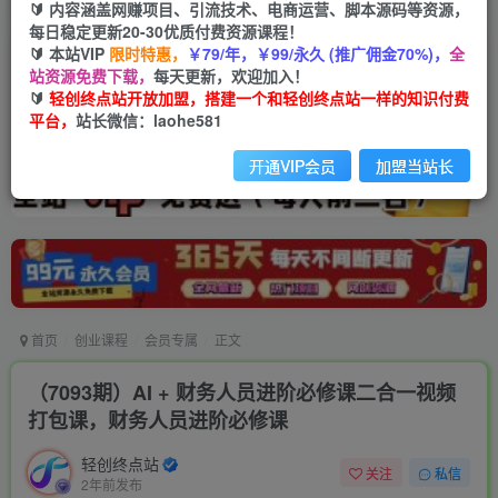
🔰 内容涵盖网赚项目、引流技术、电商运营、脚本源码等资源，
每日稳定更新20-30优质付费资源课程！
🔰 本站VIP
限时特惠，
￥79/年，￥99/永久 (推广佣金70%)，
全
站资源免费下载，
每天更新，欢迎加入！
🔰
轻创终点站开放加盟，搭建一个和轻创终点站一样的知识付费
平台，
站长微信：laohe581
开通VIP会员
加盟当站长
首页
创业课程
会员专属
正文
（7093期）AI + 财务人员进阶必修课二合一视频
打包课，财务人员进阶必修课
轻创终点站
关注
私信
2年前发布