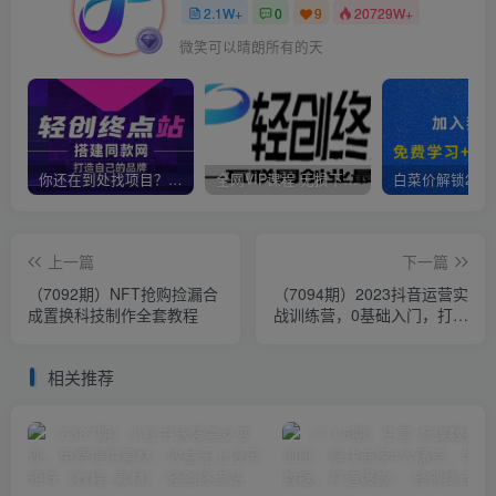
2.1W+
0
9
20729W+
微笑可以晴朗所有的天
你还在到处找项目？还在当韭菜？我靠卖项目一个月收入5万+，曾经我也是个失败者。
全网VIP课程 无损下载~
上一篇
下一篇
（7092期）NFT抢购捡漏合
（7094期）2023抖音运营实
成置换科技制作全套教程
战训练营，0基础入门，打造
爆款短视频（52节也就是）
相关推荐