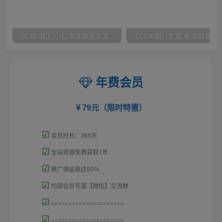
（6387期）小红书泳装美女变现，免费提供素材，收益无上限可矩阵（教程+素材）
（7106期）生意·参谋数据分析培训班：
年费会员
79元（限时特惠）
☑
会员时长：365天
☑
全站资源免费获取1年
☑
推广佣金高达50％
☑
内部会员专属【微信】交流群
☑
=====================
☑
=====================