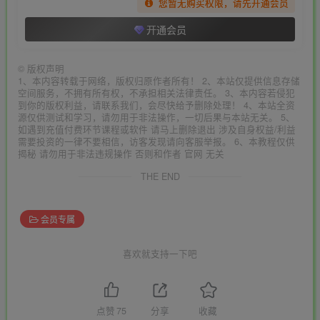
您暂无购买权限，请先开通会员
开通会员
©
版权声明
1、本内容转载于网络，版权归原作者所有！ 2、本站仅提供信息存储
空间服务，不拥有所有权，不承担相关法律责任。 3、本内容若侵犯
到你的版权利益，请联系我们，会尽快给予删除处理！ 4、本站全资
源仅供测试和学习，请勿用于非法操作，一切后果与本站无关。 5、
如遇到充值付费环节课程或软件 请马上删除退出 涉及自身权益/利益
需要投资的一律不要相信，访客发现请向客服举报。 6、本教程仅供
揭秘 请勿用于非法违规操作 否则和作者 官网 无关
THE END
会员专属
喜欢就支持一下吧
点赞
75
分享
收藏