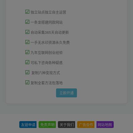
☑
独立站点独立自主运营
☑
一条龙搭建同款网站
☑
自动采集365天自动更新
☑
一手无水印资源永久免费
☑
九年互联网创业经验
☑
可私下咨询各种疑惑
☑
复制六种变现方式
☑
复制全套方法包落地
立即开通
友链申请
-
免责声明
-
关于我们
-
广告合作
-
网站地图