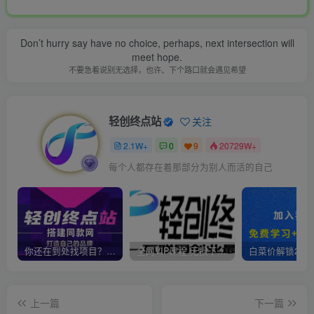
Don’t hurry say have no choice, perhaps, next intersection will
meet hope.
不要急着说别无选择，也许、下个路口就会遇见希望
轻创终点站
关注
2.1W+
0
9
20729W+
每个人都存在着那部分为别人而活的自己
你还在到处找项目？还在当韭菜？我靠卖项目一个月收入5万+，曾经我也是个失败者。
全网VIP课程 无损下载~
上一篇
下一篇