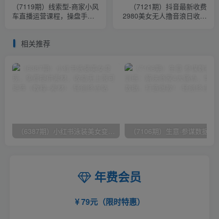
（7119期）线索型-商家小风
（7121期）抖音最新收费
车直播运营课程，操盘手助
2980美女无人撸音浪日收益
力留资直播间带货0-1手把手
几百到几千（详细教程玩
教学
法）
相关推荐
（6387期）小红书泳装美女变现，免费提供素材，收益无上限可矩阵（教程+素材）
（7106期）生意·参谋数据分析培训班：
年费会员
79元（限时特惠）