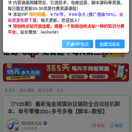
🔰 内容涵盖网赚项目、引流技术、电商运营、脚本源码等资源，
每日稳定更新20-30优质付费资源课程！
🔰 本站VIP
限时特惠，
￥79/年，￥99/永久 (推广佣金70%)，
全
站资源免费下载，
每天更新，欢迎加入！
🔰
轻创终点站开放加盟，搭建一个和轻创终点站一样的知识付费
平台，
站长微信：laohe581
开通VIP会员
加盟当站长
首页
创业课程
会员专属
正文
（7120期）最新淘金城镇协议辅助全自动挂机脚
本，单号零撸200+多号多撸【脚本+教程】
轻创终点站
关注
私信
2年前发布