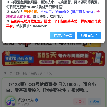
🔰 内容涵盖网赚项目、引流技术、电商运营、脚本源码等资源，
每日稳定更新20-30优质付费资源课程！
🔰 本站VIP
限时特惠，
￥79/年，￥99/永久 (推广佣金70%)，
全
站资源免费下载，
每天更新，欢迎加入！
🔰
轻创终点站开放加盟，搭建一个和轻创终点站一样的知识付费
平台，
站长微信：laohe581
开通VIP会员
加盟当站长
首页
创业课程
会员专属
正文
（7128期）QQ号估值直播 日入1000+，适合小
白，零基础零投入【附完整软件 + 视频教…
轻创终点站
关注
私信
2年前发布