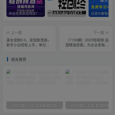
你还在到处找项目？还在当韭菜？我靠卖项目一个月收入5万+，曾经我也是个失败者。
全网VIP课程 无损下载~
上一篇
下一篇
美女视频3.0，变现新思路，
（7130期）2023短视频·运
新手小白轻松上手，单日可
营精准获客，为企业老板解
达1300+(教程+素材+文案）
决获客难 没订单等难题（12
节课）
相关推荐
（6387期）小红书泳装美女变现，免费提供素材，收益无上限可矩阵（教程+素材）
（7106期）生意·参谋数据分析培训班：