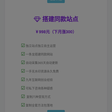
搭建同款站点
998元（下月涨300）
☑
独立站点独立自主运营
☑
一条龙搭建同款网站
☑
自动采集365天自动更新
☑
一手无水印资源永久免费
☑
九年互联网创业经验
☑
可私下咨询各种疑惑
☑
复制六种变现方式
☑
复制全套方法包落地