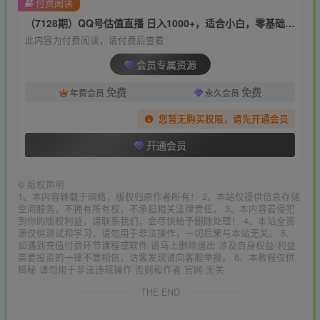
付费阅读
（7128期）QQ号估值直播 日入1000+，适合小白，零基础零投入【附完整软件 + 视频教…
此内容为付费阅读，请付费后查看
会员专属资源
免费
免费
年费会员
永久会员
您暂无购买权限，请先开通会员
开通会员
©
版权声明
1、本内容转载于网络，版权归原作者所有！ 2、本站仅提供信息存储
空间服务，不拥有所有权，不承担相关法律责任。 3、本内容若侵犯
到你的版权利益，请联系我们，会尽快给予删除处理！ 4、本站全资
源仅供测试和学习，请勿用于非法操作，一切后果与本站无关。 5、
如遇到充值付费环节课程或软件 请马上删除退出 涉及自身权益/利益
需要投资的一律不要相信，访客发现请向客服举报。 6、本教程仅供
揭秘 请勿用于非法违规操作 否则和作者 官网 无关
THE END