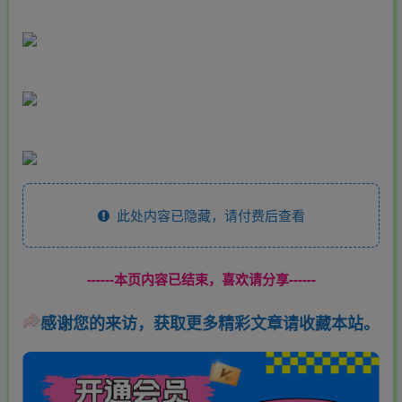
此处内容已隐藏，请付费后查看
------本页内容已结束，喜欢请分享------
感谢您的来访，获取更多精彩文章请收藏本站。