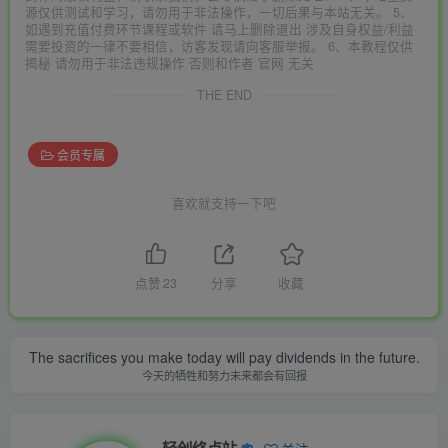
源仅供测试和学习，请勿用于非法操作，一切后果与本站无关。 5、
如遇到充值付费环节课程或软件 请马上删除退出 涉及自身权益/利益
需要投资的一律不要相信，访客发现请向客服举报。 6、本教程仅供
揭秘 请勿用于非法违规操作 否则和作者 官网 无关
THE END
会员专属
喜欢就支持一下吧
点赞
23
分享
收藏
The sacrifices you make today will pay dividends in the future.
今天的牺牲和努力未来都会有回报