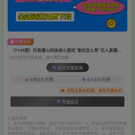
付费阅读
（7145期）抖音爆火的休闲小游戏“看你怎么秀”无人直播玩法【全套教程+游戏+软件】
此内容为付费阅读，请付费后查看
会员专属资源
免费
免费
年费会员
永久会员
您暂无购买权限，请先开通会员
开通会员
©
版权声明
1、本内容转载于网络，版权归原作者所有！ 2、本站仅提供信息存储
空间服务，不拥有所有权，不承担相关法律责任。 3、本内容若侵犯
到你的版权利益，请联系我们，会尽快给予删除处理！ 4、本站全资