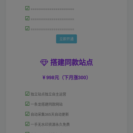
☑
=====================
☑
=====================
☑
=====================
立即开通
搭建同款站点
998元（下月涨300）
☑
独立站点独立自主运营
☑
一条龙搭建同款网站
☑
自动采集365天自动更新
☑
一手无水印资源永久免费