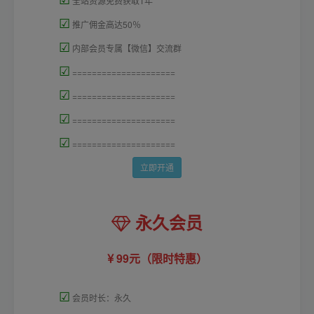
全站资源免费获取1年
☑
推广佣金高达50％
☑
内部会员专属【微信】交流群
☑
=====================
☑
=====================
☑
=====================
☑
=====================
立即开通
永久会员
99元（限时特惠）
☑
会员时长：永久