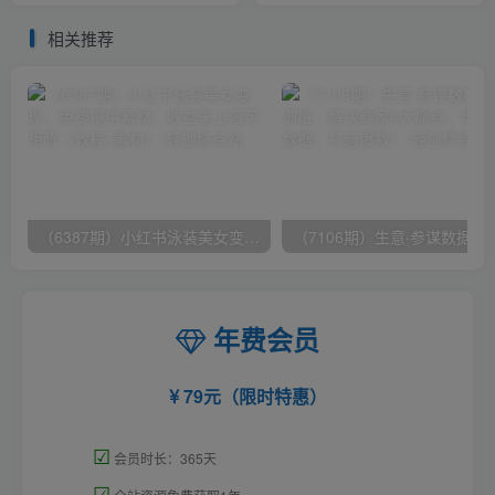
适合…
相关推荐
（6387期）小红书泳装美女变现，免费提供素材，收益无上限可矩阵（教程+素材）
（7106期）生意·参谋数据分析培训班：
年费会员
79元（限时特惠）
☑
会员时长：365天
☑