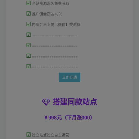
☑
全站资源永久免费获取
☑
推广佣金高达70％
☑
内部会员专属【微信】交流群
☑
=====================
☑
=====================
☑
=====================
☑
=====================
立即开通
搭建同款站点
998元（下月涨300）
☑
独立站点独立自主运营