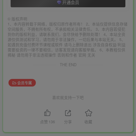
开通会员
©
版权声明
1、本内容转载于网络，版权归原作者所有！ 2、本站仅提供信息存储
空间服务，不拥有所有权，不承担相关法律责任。 3、本内容若侵犯
到你的版权利益，请联系我们，会尽快给予删除处理！ 4、本站全资
源仅供测试和学习，请勿用于非法操作，一切后果与本站无关。 5、
如遇到充值付费环节课程或软件 请马上删除退出 涉及自身权益/利益
需要投资的一律不要相信，访客发现请向客服举报。 6、本教程仅供
揭秘 请勿用于非法违规操作 否则和作者 官网 无关
THE END
会员专属
喜欢就支持一下吧
点赞
136
分享
收藏