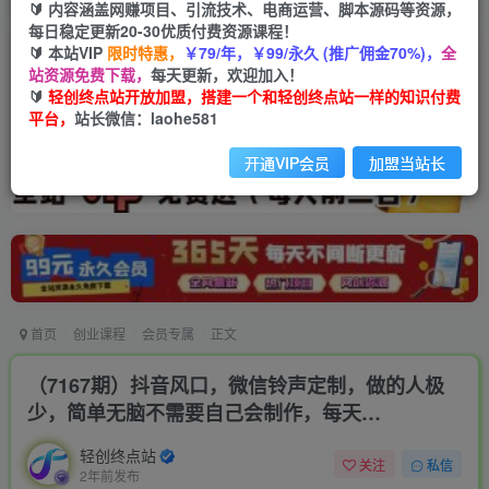
🔰 内容涵盖网赚项目、引流技术、电商运营、脚本源码等资源，
每日稳定更新20-30优质付费资源课程！
🔰 本站VIP
限时特惠，
￥79/年，￥99/永久 (推广佣金70%)，
全
站资源免费下载，
每天更新，欢迎加入！
🔰
轻创终点站开放加盟，搭建一个和轻创终点站一样的知识付费
平台，
站长微信：laohe581
开通VIP会员
加盟当站长
首页
创业课程
会员专属
正文
（7167期）抖音风口，微信铃声定制，做的人极
少，简单无脑不需要自己会制作，每天…
轻创终点站
关注
私信
2年前发布