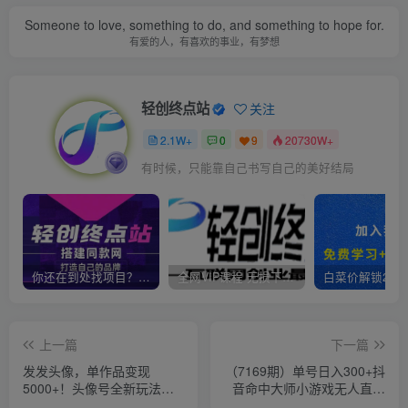
Someone to love, something to do, and something to hope for.
有爱的人，有喜欢的事业，有梦想
轻创终点站
关注
2.1W+
0
9
20730W+
有时候，只能靠自己书写自己的美好结局
你还在到处找项目？还在当韭菜？我靠卖项目一个月收入5万+，曾经我也是个失败者。
全网VIP课程 无损下载~
上一篇
下一篇
发发头像，单作品变现
（7169期）单号日入300+抖
5000+！头像号全新玩法拆
音命中大师小游戏无人直播
解，0成本的空手套白狼项目
（防封防违规）可批量复制