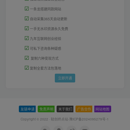
☑
一条龙搭建同款网站
☑
自动采集365天自动更新
☑
一手无水印资源永久免费
☑
九年互联网创业经验
☑
可私下咨询各种疑惑
☑
复制六种变现方式
☑
复制全套方法包落地
立即开通
友链申请
-
免责声明
-
关于我们
-
广告合作
-
网站地图
Copyright © 2022 ·
轻创终点站-豫ICP备2024095279号-1