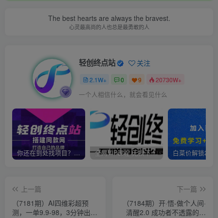
The best hearts are always the bravest.
心灵最高尚的人也总是最勇敢的人
轻创终点站
关注
2.1W+
0
9
20730W+
一个人相信什么，就会看见什么
你还在到处找项目？还在当韭菜？我靠卖项目一个月收入5万+，曾经我也是个失败者。
全网VIP课程 无损下载~
上一篇
下一篇
（7181期）AI四维彩超预
（7184期）开·悟-做个人间·
测，一单9.9-98，3分钟出
清醒2.0 成功者不透露的秘