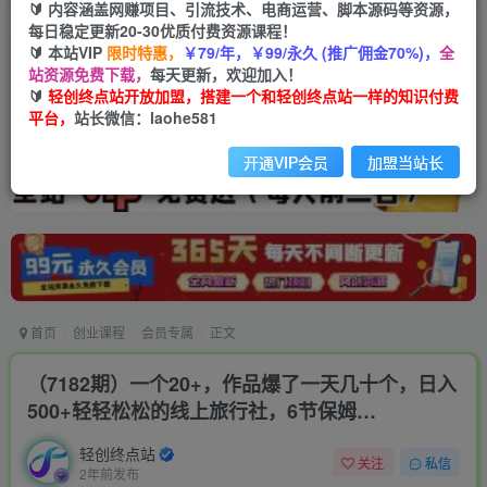
🔰 内容涵盖网赚项目、引流技术、电商运营、脚本源码等资源，
每日稳定更新20-30优质付费资源课程！
🔰 本站VIP
限时特惠，
￥79/年，￥99/永久 (推广佣金70%)，
全
站资源免费下载，
每天更新，欢迎加入！
🔰
轻创终点站开放加盟，搭建一个和轻创终点站一样的知识付费
平台，
站长微信：laohe581
开通VIP会员
加盟当站长
首页
创业课程
会员专属
正文
（7182期）一个20+，作品爆了一天几十个，日入
500+轻轻松松的线上旅行社，6节保姆…
轻创终点站
关注
私信
2年前发布