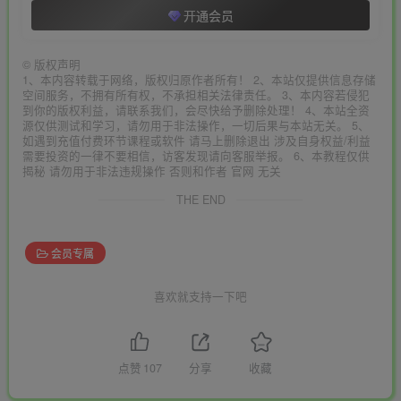
开通会员
©
版权声明
1、本内容转载于网络，版权归原作者所有！ 2、本站仅提供信息存储
空间服务，不拥有所有权，不承担相关法律责任。 3、本内容若侵犯
到你的版权利益，请联系我们，会尽快给予删除处理！ 4、本站全资
源仅供测试和学习，请勿用于非法操作，一切后果与本站无关。 5、
如遇到充值付费环节课程或软件 请马上删除退出 涉及自身权益/利益
需要投资的一律不要相信，访客发现请向客服举报。 6、本教程仅供
揭秘 请勿用于非法违规操作 否则和作者 官网 无关
THE END
会员专属
喜欢就支持一下吧
点赞
107
分享
收藏