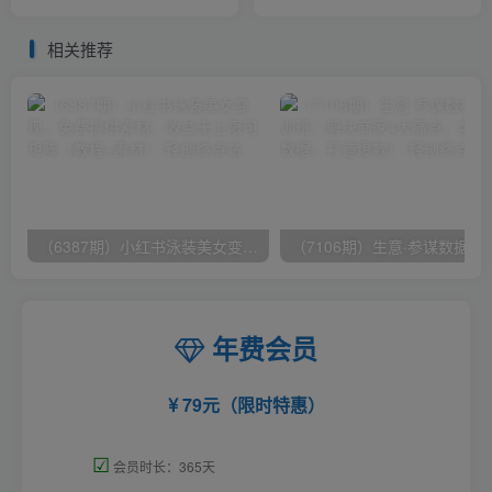
图，一天变现1000+
密 看透本质 了解人性 升级
思维
相关推荐
（6387期）小红书泳装美女变现，免费提供素材，收益无上限可矩阵（教程+素材）
（7106期）生意·参谋数据分析培训班：
年费会员
79元（限时特惠）
☑
会员时长：365天