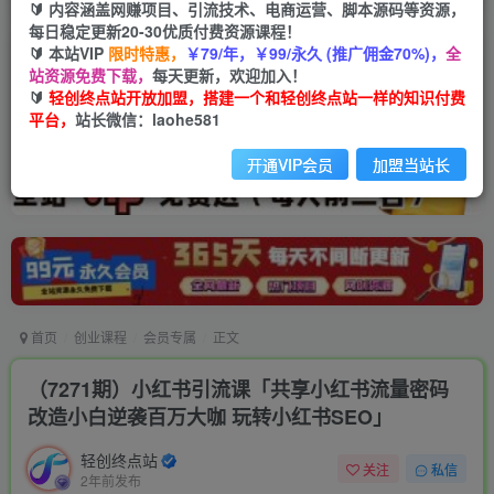
🔰 内容涵盖网赚项目、引流技术、电商运营、脚本源码等资源，
每日稳定更新20-30优质付费资源课程！
🔰 本站VIP
限时特惠，
￥79/年，￥99/永久 (推广佣金70%)，
全
站资源免费下载，
每天更新，欢迎加入！
🔰
轻创终点站开放加盟，搭建一个和轻创终点站一样的知识付费
平台，
站长微信：laohe581
开通VIP会员
加盟当站长
首页
创业课程
会员专属
正文
（7271期）小红书引流课「共享小红书流量密码
改造小白逆袭百万大咖 玩转小红书SEO」
轻创终点站
关注
私信
2年前发布