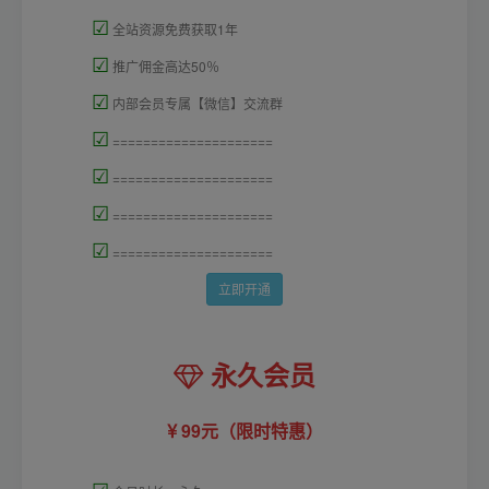
☑
全站资源免费获取1年
☑
推广佣金高达50％
☑
内部会员专属【微信】交流群
☑
=====================
☑
=====================
☑
=====================
☑
=====================
立即开通
永久会员
99元（限时特惠）