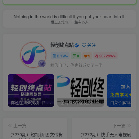
Nothing in the world is difficult if you put your heart into it.
世上无难事，只怕有心人
轻创终点站
关注
2.1W+
0
9
20729W+
相信自己，你也就成功了一半
你还在到处找项目？还在当韭菜？我靠卖项目一个月收入5万+，曾经我也是个失败者。
全网VIP课程 无损下载~
上一篇
下一篇
（7270期）短视频-图文带货
（7272期）快手无人电视剧