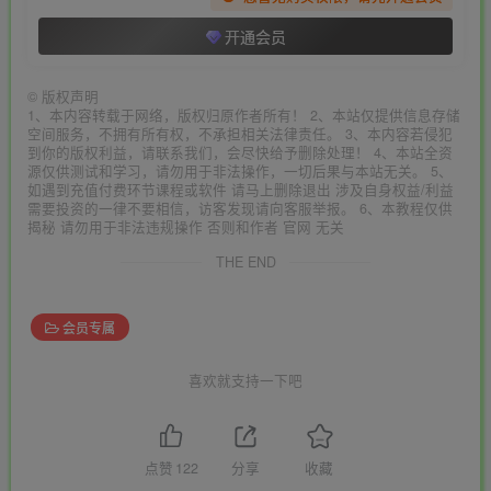
开通会员
©
版权声明
1、本内容转载于网络，版权归原作者所有！ 2、本站仅提供信息存储
空间服务，不拥有所有权，不承担相关法律责任。 3、本内容若侵犯
到你的版权利益，请联系我们，会尽快给予删除处理！ 4、本站全资
源仅供测试和学习，请勿用于非法操作，一切后果与本站无关。 5、
如遇到充值付费环节课程或软件 请马上删除退出 涉及自身权益/利益
需要投资的一律不要相信，访客发现请向客服举报。 6、本教程仅供
揭秘 请勿用于非法违规操作 否则和作者 官网 无关
THE END
会员专属
喜欢就支持一下吧
点赞
122
分享
收藏