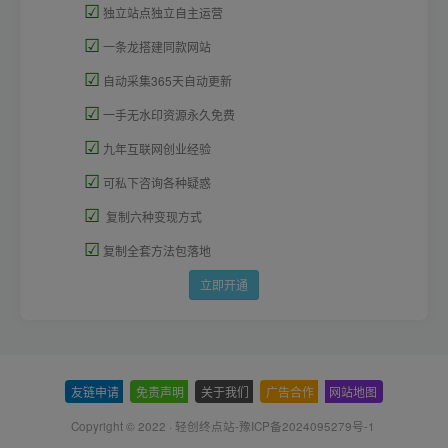
☑
独立站点独立自主运营
☑
一条龙搭建同款网站
☑
自动采集365天自动更新
☑
一手无水印资源永久免费
☑
九年互联网创业经验
☑
可私下咨询各种疑惑
☑
复制六种变现方式
☑
复制全套方法包落地
立即开通
友链申请
-
免责声明
-
关于我们
-
广告合作
-
网站地图
Copyright © 2022 ·
轻创终点站-豫ICP备2024095279号-1