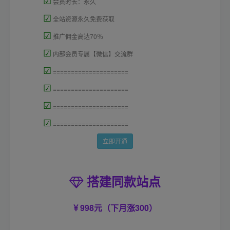
☑
会员时长：永久
☑
全站资源永久免费获取
☑
推广佣金高达70％
☑
内部会员专属【微信】交流群
☑
=====================
☑
=====================
☑
=====================
☑
=====================
立即开通
搭建同款站点
998元（下月涨300）