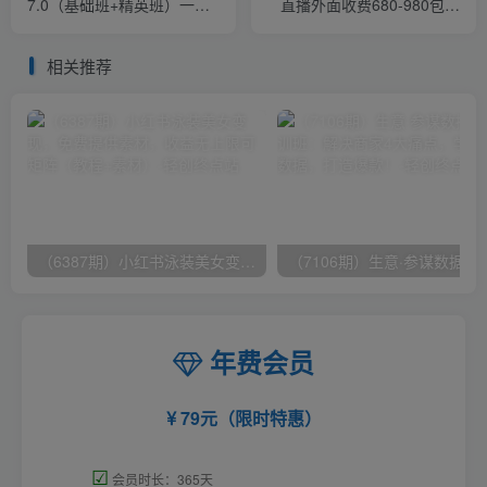
7.0（基础班+精英班）一部
直播外面收费680-980包括
手机在家就能做，带你日进
磁力聚星开通
斗金
相关推荐
（6387期）小红书泳装美女变现，免费提供素材，收益无上限可矩阵（教程+素材）
（7106期）生意·参谋数据分析培训班：
年费会员
79元（限时特惠）
☑
会员时长：365天