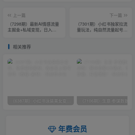
上一篇
下一篇
（7298期）最新AI情感流量
（7301期）小红书独家拉流
主掘金+私域变现，日入
量玩法，纯自然流量起号无
1K，平台巨大流量扶持
货源卖货 三天起号轻松一天
上百单
相关推荐
（6387期）小红书泳装美女变现，免费提供素材，收益无上限可矩阵（教程+素材）
（7106期）生意·参谋数据分析培训班：
年费会员