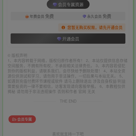
会员专属资源
免费
免费
年费会员
永久会员
您暂无购买权限，请先开通会员
开通会员
©
版权声明
1、本内容转载于网络，版权归原作者所有！ 2、本站仅提供信息存储
空间服务，不拥有所有权，不承担相关法律责任。 3、本内容若侵犯
到你的版权利益，请联系我们，会尽快给予删除处理！ 4、本站全资
源仅供测试和学习，请勿用于非法操作，一切后果与本站无关。 5、
如遇到充值付费环节课程或软件 请马上删除退出 涉及自身权益/利益
需要投资的一律不要相信，访客发现请向客服举报。 6、本教程仅供
揭秘 请勿用于非法违规操作 否则和作者 官网 无关
THE END
会员专属
喜欢就支持一下吧