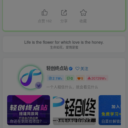
点赞
162
分享
收藏
Life is the flower for which love is the honey.
生命如花，爱情是蜜
轻创终点站
关注
2.1W+
0
9
20729W+
一个人相信什么，就会看见什么
你还在到处找项目？还在当韭菜？我靠卖项目一个月收入5万+，曾经我也是个失败者。
全网VIP课程 无损下载~