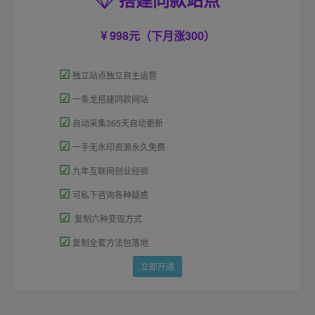
998元（下月涨300）
☑
独立站点独立自主运营
☑
一条龙搭建同款网站
☑
自动采集365天自动更新
☑
一手无水印资源永久免费
☑
九年互联网创业经验
☑
可私下咨询各种疑惑
☑
复制六种变现方式
☑
复制全套方法包落地
立即开通