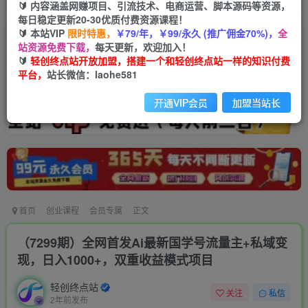
🔰 内容涵盖网赚项目、引流技术、电商运营、脚本源码等资源，
每日稳定更新20-30优质付费资源课程！
🔰 本站VIP
限时特惠，
￥79/年，￥99/永久 (推广佣金70%)，
全
站资源免费下载，
每天更新，欢迎加入！
🔰
轻创终点站开放加盟，搭建一个和轻创终点站一样的知识付费
平台，
站长微信：laohe581
开通VIP会员
加盟当站长
首页
创业课程
会员专属
正文
（7299期）全网首发Ai最新国学号流量主+私域变
现，日入1000+，双重收益模式项目
轻创终点站
关注
私信
2年前发布