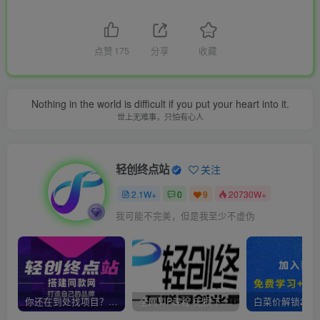
点赞
175
分享
收藏
Nothing in the world is difficult if you put your heart into it.
世上无难事，只怕有心人
轻创终点站
关注
2.1W+
0
9
20730W+
我可能不完美，但是我至少不虚伪
你还在到处找项目？还在当韭菜？我靠卖项目一个月收入5万+，曾经我也是个失败者。
全网VIP课程 无损下载~