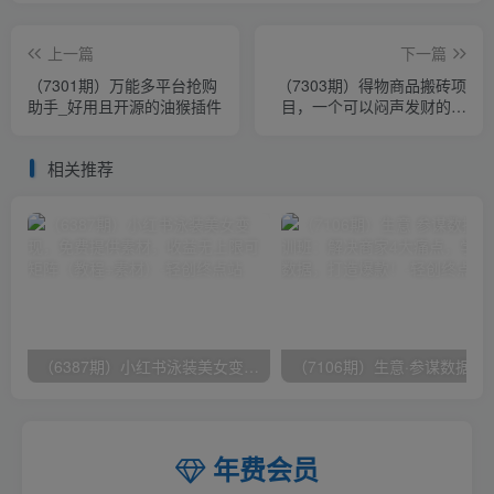
上一篇
下一篇
（7301期）万能多平台抢购
（7303期）得物商品搬砖项
助手_好用且开源的油猴插件
目，一个可以闷声发财的项
目，一单利润30-500+（附
渠道）
相关推荐
（6387期）小红书泳装美女变现，免费提供素材，收益无上限可矩阵（教程+素材）
（7106期）生意·参谋数据分析培训班：
年费会员