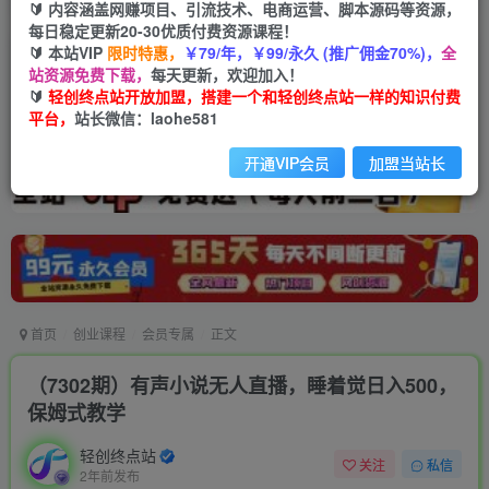
🔰 内容涵盖网赚项目、引流技术、电商运营、脚本源码等资源，
每日稳定更新20-30优质付费资源课程！
🔰 本站VIP
限时特惠，
￥79/年，￥99/永久 (推广佣金70%)，
全
站资源免费下载，
每天更新，欢迎加入！
🔰
轻创终点站开放加盟，搭建一个和轻创终点站一样的知识付费
平台，
站长微信：laohe581
开通VIP会员
加盟当站长
首页
创业课程
会员专属
正文
（7302期）有声小说无人直播，睡着觉日入500，
保姆式教学
轻创终点站
关注
私信
2年前发布