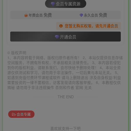
会员专属资源
免费
免费
年费会员
永久会员
您暂无购买权限，请先开通会员
开通会员
©
版权声明
1、本内容转载于网络，版权归原作者所有！ 2、本站仅提供信息存储
空间服务，不拥有所有权，不承担相关法律责任。 3、本内容若侵犯
到你的版权利益，请联系我们，会尽快给予删除处理！ 4、本站全资
源仅供测试和学习，请勿用于非法操作，一切后果与本站无关。 5、
如遇到充值付费环节课程或软件 请马上删除退出 涉及自身权益/利益
需要投资的一律不要相信，访客发现请向客服举报。 6、本教程仅供
揭秘 请勿用于非法违规操作 否则和作者 官网 无关
THE END
会员专属
喜欢就支持一下吧