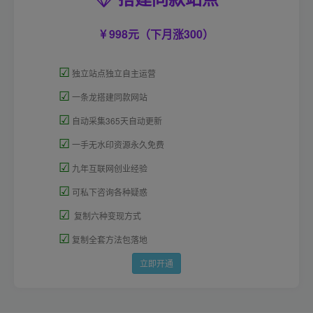
998元（下月涨300）
☑
独立站点独立自主运营
☑
一条龙搭建同款网站
☑
自动采集365天自动更新
☑
一手无水印资源永久免费
☑
九年互联网创业经验
☑
可私下咨询各种疑惑
☑
复制六种变现方式
☑
复制全套方法包落地
立即开通