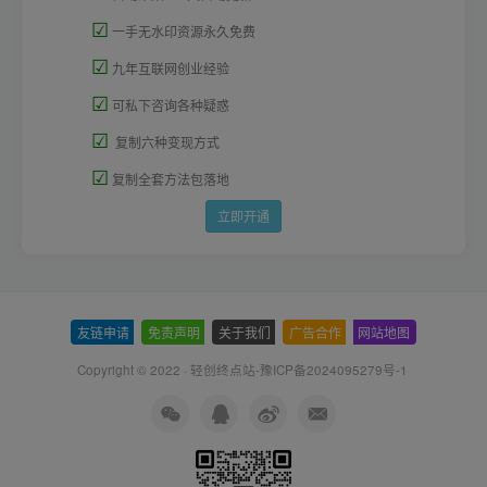
☑
一手无水印资源永久免费
☑
九年互联网创业经验
☑
可私下咨询各种疑惑
☑
复制六种变现方式
☑
复制全套方法包落地
立即开通
友链申请
-
免责声明
-
关于我们
-
广告合作
-
网站地图
Copyright © 2022 ·
轻创终点站-豫ICP备2024095279号-1