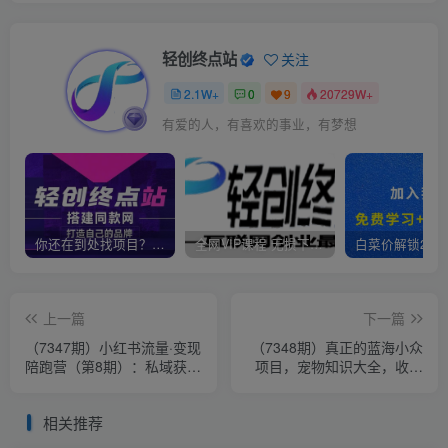
轻创终点站
关注
2.1W+
0
9
20729W+
有爱的人，有喜欢的事业，有梦想
你还在到处找项目？还在当韭菜？我靠卖项目一个月收入5万+，曾经我也是个失败者。
全网VIP课程 无损下载~
上一篇
下一篇
（7347期）小红书流量·变现
（7348期）真正的蓝海小众
陪跑营（第8期）：私域获客
项目，宠物知识大全，收益
广告商单和带货变现 月入
很稳定（教务+素材）
10w+
相关推荐