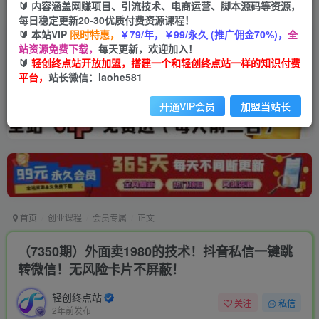
🔰 内容涵盖网赚项目、引流技术、电商运营、脚本源码等资源，
每日稳定更新20-30优质付费资源课程！
🔰 本站VIP
限时特惠，
￥79/年，￥99/永久 (推广佣金70%)，
全
站资源免费下载，
每天更新，欢迎加入！
🔰
轻创终点站开放加盟，搭建一个和轻创终点站一样的知识付费
平台，
站长微信：laohe581
开通VIP会员
加盟当站长
首页
创业课程
会员专属
正文
（7350期）外面卖1980的技术！抖音私信一键跳
转微信！无风险卡片不屏蔽！
轻创终点站
关注
私信
2年前发布