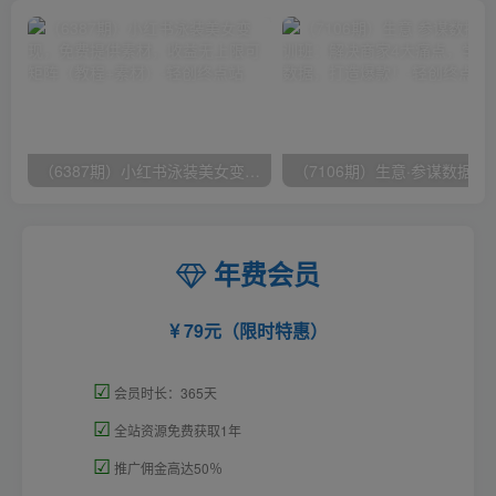
（6387期）小红书泳装美女变现，免费提供素材，收益无上限可矩阵（教程+素材）
（7106期）生意·参谋数据分析培训班：
年费会员
79元（限时特惠）
☑
会员时长：365天
☑
全站资源免费获取1年
☑
推广佣金高达50％