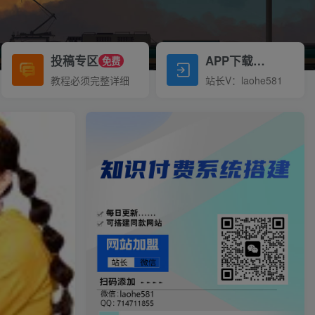
投稿专区
APP下载
免费
Down
教程必须完整详细
站长V：laohe581