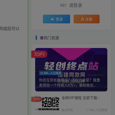
HI！请登录
登录
注册
完成后可以
热门资源
TOP1
12.3W+人已阅读
你还在到处找项目？还在当韭菜？我靠
卖项目一个月收入5万+，曾经我也...
全网VIP课程 无损下载~
TOP2
2年前
1.7W+人已阅读