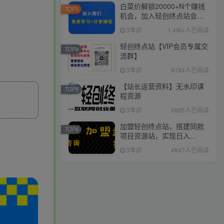
白菜价解锁20000+N个赚钱
TOP3
机会，加入轻创终点站会
员，全站资源免费学习。
3年前
1.4W+人已阅读
轻创终点站【VIP会员专属交
TOP4
流群】
3年前
9184人已阅读
【站长运营资料】无水印课
TOP5
程资源
3年前
6665人已阅读
加盟轻创终点站，搭建同款
TOP6
项目资源站，实现日入
2000+
3年前
4847人已阅读