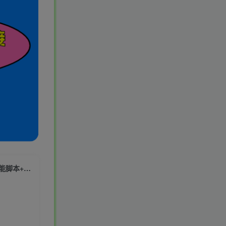
（7380期）最新AI小说推文全自动视频生成软件 无脑操作月入6000+【智能脚本+教程】