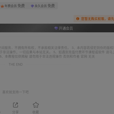
免费
免费
年费会员
永久会员
您暂无购买权限，请
开通会员
空间服务，不拥有所有权，不承担相关法律责任。 3、本内容若侵犯到你的版权
于非法操作，一切后果与本站无关。 5、如遇到充值付费环节课程或软件 请马
6、本教程仅供揭秘 请勿用于非法违规操作 否则和作者 官网 无关
THE END
喜欢就支持一下吧
6
分享
收藏