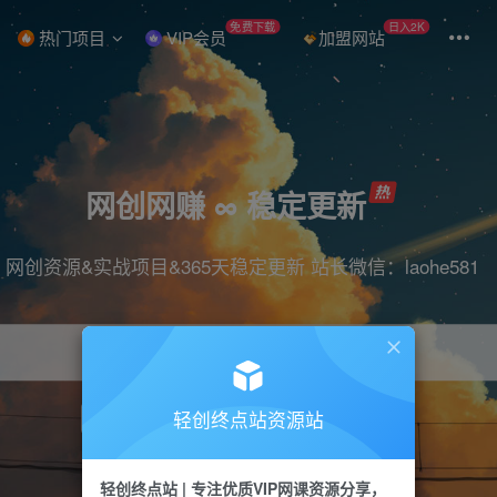
免费下载
日入2K
热门项目
VIP会员
加盟网站
网创网赚 ∞ 稳定更新
网创资源&实战项目&365天稳定更新 站长微信：laohe581
轻创终点站资源站
项目
抖音
引流
短视频
剪辑
带货
轻创终点站 | 专注优质VIP网课资源分享，