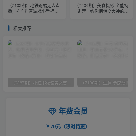
（7403期）地铁跑酷无人直
（7406期）美食摄影-全能特
播，推广抖音游戏小手柄，
训营，教你悄悄变大神的美
小白也能轻松上手
食摄影必修课（8套课程-213
节）
相关推荐
（6387期）小红书泳装美女变现，免费提供素材，收益无上限可矩阵（教程+素材）
（7106期）生意·参谋数据分析培训班：
年费会员
79元（限时特惠）