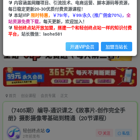
🔰 内容涵盖网赚项目、引流技术、电商运营、脚本源码等资源，
每日稳定更新20-30优质付费资源课程！
🔰 本站VIP
限时特惠，
￥79/年，￥99/永久 (推广佣金70%)，
全
站资源免费下载，
每天更新，欢迎加入！
🔰
轻创终点站开放加盟，搭建一个和轻创终点站一样的知识付费
平台，
站长微信：laohe581
开通VIP会员
加盟当站长
首页
创业课程
会员专属
正文
（7405期）编导-通识课之《故事片-创作完全手
册》摄影摄像零基础到精通（20节课程）
轻创终点站
关注
私信
2年前发布