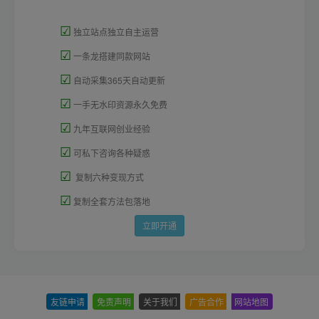
☑
独立站点独立自主运营
☑
一条龙搭建同款网站
☑
自动采集365天自动更新
☑
一手无水印资源永久免费
☑
九年互联网创业经验
☑
可私下咨询各种疑惑
☑
复制六种变现方式
☑
复制全套方法包落地
立即开通
友链申请
-
免责声明
-
关于我们
-
广告合作
-
网站地图