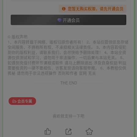
您暂无购买权限，请先开通会员
开通会员
©
版权声明
1、本内容转载于网络，版权归原作者所有！ 2、本站仅提供信息存储
空间服务，不拥有所有权，不承担相关法律责任。 3、本内容若侵犯
到你的版权利益，请联系我们，会尽快给予删除处理！ 4、本站全资
源仅供测试和学习，请勿用于非法操作，一切后果与本站无关。 5、
如遇到充值付费环节课程或软件 请马上删除退出 涉及自身权益/利益
需要投资的一律不要相信，访客发现请向客服举报。 6、本教程仅供
揭秘 请勿用于非法违规操作 否则和作者 官网 无关
THE END
会员专属
喜欢就支持一下吧