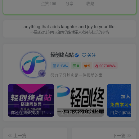
点赞
196
分享
收藏
anything that adds laughter and joy to your life.
不要延迟任何可以给你的生活带来欢笑与快乐的事情
轻创终点站
关注
2.1W+
0
9
20730W+
努力学习其实是一件很酷的事
你还在到处找项目？还在当韭菜？我靠卖项目一个月收入5万+，曾经我也是个失败者。
全网VIP课程 无损下载~
上一篇
下一篇