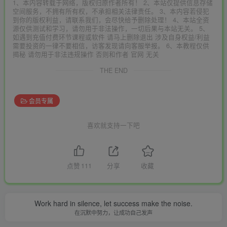
1、本内容转载于网络，版权归原作者所有！ 2、本站仅提供信息存储
空间服务，不拥有所有权，不承担相关法律责任。 3、本内容若侵犯
到你的版权利益，请联系我们，会尽快给予删除处理！ 4、本站全资
源仅供测试和学习，请勿用于非法操作，一切后果与本站无关。 5、
如遇到充值付费环节课程或软件 请马上删除退出 涉及自身权益/利益
需要投资的一律不要相信，访客发现请向客服举报。 6、本教程仅供
揭秘 请勿用于非法违规操作 否则和作者 官网 无关
THE END
会员专属
喜欢就支持一下吧
点赞
111
分享
收藏
Work hard in silence, let success make the noise.
在沉默中努力，让成功自己发声