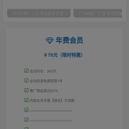
（6387期）小红书泳装美女变现，免费提供素材，收益无上限可矩阵（教程+素材）
（7106期）生意·参谋数据分析培训班：
年费会员
79元（限时特惠）
☑
会员时长：365天
☑
全站资源免费获取1年
☑
推广佣金高达50％
☑
内部会员专属【微信】交流群
☑
=====================
☑
=====================