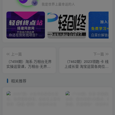
我是世界上最幸运的人
你还在到处找项目？还在当韭菜？我靠卖项目一个月收入5万+，曾经我也是个失败者。
全网VIP课程 无损下载~
上一篇
下一篇
（7459期）淘系·万相台无界
（7462期）2023领跑·卡 线
实操运营课，万相台·无界实
上成长营 淘宝运营各岗位培
战全案例解析（63节课）
训 直通车 万相台 引力魔方
引流
相关推荐