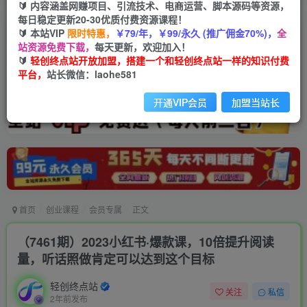
🔰 内容涵盖网赚项目、引流技术、电商运营、脚本源码等资源，
每日稳定更新20-30优质付费资源课程！
🔰 本站VIP
限时特惠，
￥79/年，￥99/永久 (推广佣金70%)，
全
站资源免费下载，
每天更新，欢迎加入！
🔰
轻创终点站开放加盟，搭建一个和轻创终点站一样的知识付费
平台，
站长微信：laohe581
开通VIP会员
加盟当站长
首页
创业课程
会员专属
正文
（7461期）2023小红书·爆款课，10倍提升阅读
量，听话照做肯定可以达到这个目标
轻创终点站
关注
私信
2年前发布