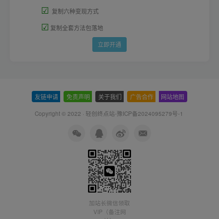
☑
复制六种变现方式
☑
复制全套方法包落地
立即开通
友链申请
-
免责声明
-
关于我们
-
广告合作
-
网站地图
Copyright © 2022 ·
轻创终点站-豫ICP备2024095279号-1
加站长微信领取
VIP（备注网