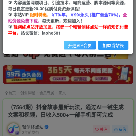
🔰 内容涵盖网赚项目、引流技术、电商运营、脚本源码等资源，
每日稳定更新20-30优质付费资源课程！
🔰 本站VIP
限时特惠，
￥79/年，￥99/永久 (推广佣金70%)，
全
站资源免费下载，
每天更新，欢迎加入！
🔰
轻创终点站开放加盟，搭建一个和轻创终点站一样的知识付费
平台，
站长微信：laohe581
开通VIP会员
加盟当站长
首页
创业课程
会员专属
正文
（7564期）抖音故事最新玩法，通过AI一键生成
文案和视频，日收入500+一部手机即可完成
轻创终点站
关注
私信
2年前发布