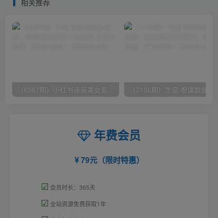
相关推荐
（6387期）小红书泳装美女变现，免费提供素材，收益无上限可矩阵（教程+素材）
（7106期）生意·参谋数据分析培训班：
年费会员
79元（限时特惠）
☑
会员时长：365天
☑
全站资源免费获取1年