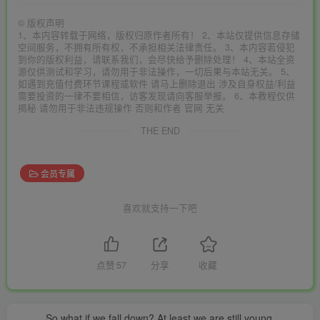
©
版权声明
1、本内容转载于网络，版权归原作者所有！ 2、本站仅提供信息存储
空间服务，不拥有所有权，不承担相关法律责任。 3、本内容若侵犯
到你的版权利益，请联系我们，会尽快给予删除处理！ 4、本站全资
源仅供测试和学习，请勿用于非法操作，一切后果与本站无关。 5、
如遇到充值付费环节课程或软件 请马上删除退出 涉及自身权益/利益
需要投资的一律不要相信，访客发现请向客服举报。 6、本教程仅供
揭秘 请勿用于非法违规操作 否则和作者 官网 无关
THE END
会员专属
喜欢就支持一下吧
点赞
57
分享
收藏
So what if we fall down? At least we are still young.