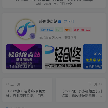
摔倒了又怎样，至少我们还年轻
轻创终点站
关注
2.1W+
0
9
20730W+
我只愿面朝大海，春暖花开
你还在到处找项目？还在当韭菜？我靠卖项目一个月收入5万+，曾经我也是个失败者。
全网VIP课程 无损下载~
上一篇
下一篇
（7563期）达芬奇-调色思
（7565期）多多视频团长训
维，商业项目实操，打通软
练营，靠收徒拉新卖课，日
件和调色思维（37节课）
入500+详细教程(附全套多多
教学课)