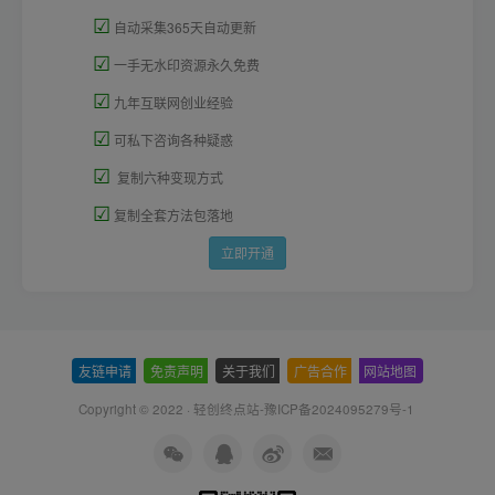
☑
自动采集365天自动更新
☑
一手无水印资源永久免费
☑
九年互联网创业经验
☑
可私下咨询各种疑惑
☑
复制六种变现方式
☑
复制全套方法包落地
立即开通
友链申请
-
免责声明
-
关于我们
-
广告合作
-
网站地图
Copyright © 2022 ·
轻创终点站-豫ICP备2024095279号-1