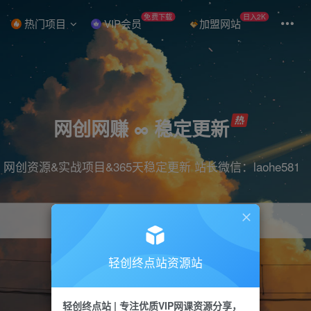
免费下载
日入2K
热门项目
VIP会员
加盟网站
网创网赚 ∞ 稳定更新
网创资源&实战项目&365天稳定更新 站长微信：laohe581
轻创终点站资源站
项目
抖音
引流
短视频
剪辑
带货
轻创终点站 | 专注优质VIP网课资源分享，