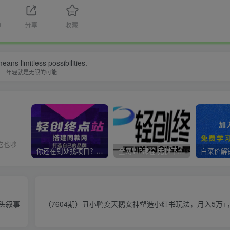
0
分享
收藏
eans limitless possibilities.
年轻就是无限的可能
它也吵
你还在到处找项目？还在当韭菜？我靠卖项目一个月收入5万+，曾经我也是个失败者。
全网VIP课程 无损下载~
头叙事
（7604期）丑小鸭变天鹅女神塑造小红书玩法，月入5万