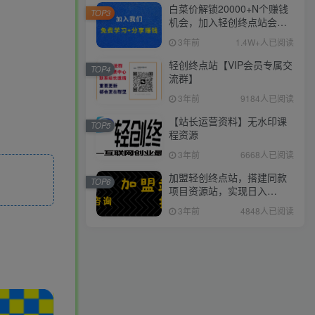
白菜价解锁20000+N个赚钱
TOP3
机会，加入轻创终点站会
员，全站资源免费学习。
3年前
1.4W+人已阅读
轻创终点站【VIP会员专属交
TOP4
流群】
3年前
9184人已阅读
【站长运营资料】无水印课
TOP5
程资源
3年前
6668人已阅读
加盟轻创终点站，搭建同款
TOP6
项目资源站，实现日入
2000+
3年前
4848人已阅读