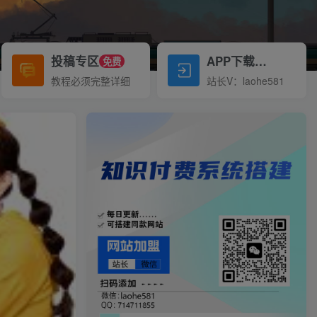
投稿专区
APP下载
免费
Down
教程必须完整详细
站长V：laohe581