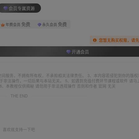
会员专属资源
免费
免费
年费会员
永久会员
您暂无购买权限，请
开通会员
空间服务，不拥有所有权，不承担相关法律责任。 3、本内容若侵犯到你的版权
于非法操作，一切后果与本站无关。 5、如遇到充值付费环节课程或软件 请马
6、本教程仅供揭秘 请勿用于非法违规操作 否则和作者 官网 无关
THE END
喜欢就支持一下吧