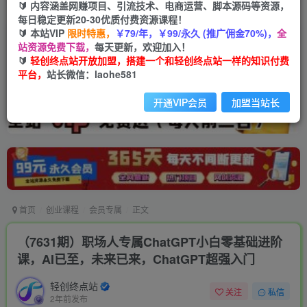
🔰 内容涵盖网赚项目、引流技术、电商运营、脚本源码等资源，
每日稳定更新20-30优质付费资源课程！
🔰 本站VIP
限时特惠，
￥79/年，￥99/永久 (推广佣金70%)，
全
站资源免费下载，
每天更新，欢迎加入！
🔰
轻创终点站开放加盟，搭建一个和轻创终点站一样的知识付费
平台，
站长微信：laohe581
开通VIP会员
加盟当站长
首页
创业课程
会员专属
正文
（7631期）职场人专属ChatGPT小白零基础进阶
课，AI已至，未来已来，ChatGPT超强入门
轻创终点站
关注
私信
2年前发布