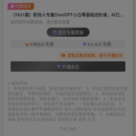
付费阅读
（7631期）职场人专属ChatGPT小白零基础进阶课，AI已至，未来已来，ChatGPT超强入门
此内容为付费阅读，请付费后查看
会员专属资源
免费
免费
年费会员
永久会员
您暂无购买权限，请先开通会员
开通会员
©
版权声明
1、本内容转载于网络，版权归原作者所有！ 2、本站仅提供信息存储
空间服务，不拥有所有权，不承担相关法律责任。 3、本内容若侵犯
到你的版权利益，请联系我们，会尽快给予删除处理！ 4、本站全资
源仅供测试和学习，请勿用于非法操作，一切后果与本站无关。 5、
如遇到充值付费环节课程或软件 请马上删除退出 涉及自身权益/利益
需要投资的一律不要相信，访客发现请向客服举报。 6、本教程仅供
揭秘 请勿用于非法违规操作 否则和作者 官网 无关
THE END