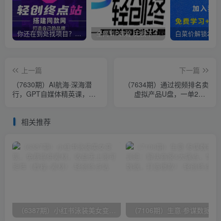
你还在到处找项目？还在当韭菜？我靠卖项目一个月收入5万+，曾经我也是个失败者。
全网VIP课程 无损下载~
上一篇
下一篇
（7630期）AI航海·深海潜
（7634期）通过视频排名卖
行，GPT自媒体精英课，全
虚拟产品U盘，一单298-
网首创调教心流法3.0（20节
398，轻松月入2w＋
课）
相关推荐
（6387期）小红书泳装美女变现，免费提供素材，收益无上限可矩阵（教程+素材）
（7106期）生意·参谋数据分析培训班：