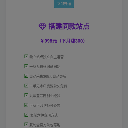
立即开通
搭建同款站点
998元（下月涨300）
☑
独立站点独立自主运营
☑
一条龙搭建同款网站
☑
自动采集365天自动更新
☑
一手无水印资源永久免费
☑
九年互联网创业经验
☑
可私下咨询各种疑惑
☑
复制六种变现方式
☑
复制全套方法包落地