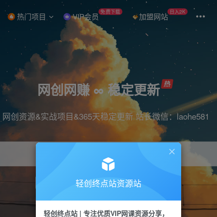
免费下载
日入2K
热门项目
VIP会员
加盟网站
网创网赚 ∞ 稳定更新
网创资源&实战项目&365天稳定更新 站长微信：laohe581
轻创终点站资源站
项目
抖音
引流
短视频
剪辑
带货
轻创终点站 | 专注优质VIP网课资源分享，