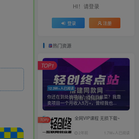
HI！请登录
登录
注册
热门资源
TOP1
12.3W+人已阅读
你还在到处找项目？还在当韭菜？我靠
卖项目一个月收入5万+，曾经我也...
全网VIP课程 无损下载~
TOP2
2年前
1.7W+人已阅读