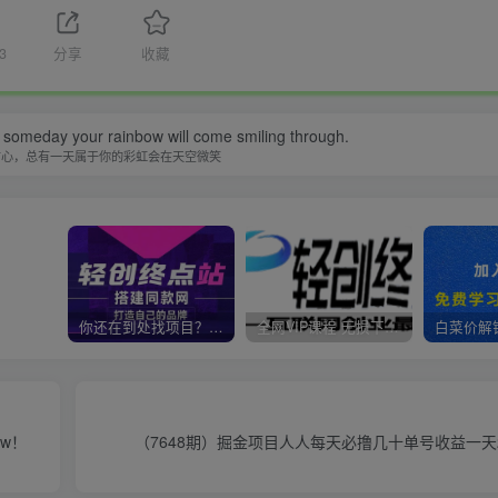
3
分享
收藏
 someday your rainbow will come smiling through.
信心，总有一天属于你的彩虹会在天空微笑
你还在到处找项目？还在当韭菜？我靠卖项目一个月收入5万+，曾经我也是个失败者。
全网VIP课程 无损下载~
w！
（7648期）掘金项目人人每天必撸几十单号收益一天2