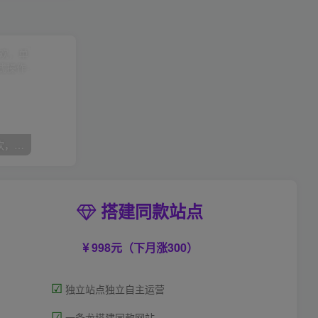
（7835期）双十一变现狂欢，单账号稳定出券50-300，无脑式操作
搭建同款站点
998元（下月涨300）
☑
独立站点独立自主运营
☑
一条龙搭建同款网站