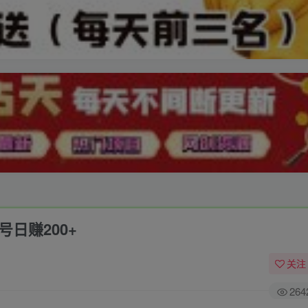
日赚200+
关注
264