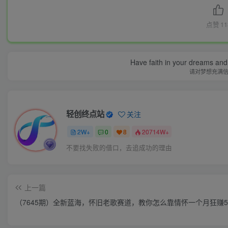
点赞
11
Have faith in your dreams and
请对梦想充满
轻创终点站
关注
2W+
0
8
20714W+
不要找失败的借口，去追成功的理由
上一篇
（7645期）全新蓝海，怀旧老歌赛道，教你怎么靠情怀一个月狂赚5