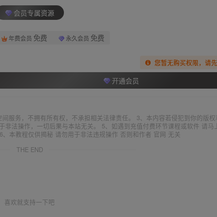
会员专属资源
免费
免费
年费会员
永久会员
您暂无购买权限，请
开通会员
空间服务，不拥有所有权，不承担相关法律责任。 3、本内容若侵犯到你的版权
于非法操作，一切后果与本站无关。 5、如遇到充值付费环节课程或软件 请马
6、本教程仅供揭秘 请勿用于非法违规操作 否则和作者 官网 无关
THE END
喜欢就支持一下吧