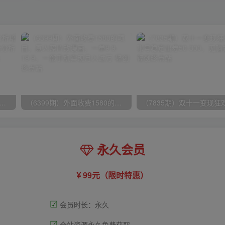
期）生意·参谋数据分析培训班：解决商家4大痛点，学会分析数据，打造爆款！
（6399期）外面收费1580的项目，真人照片改漫画，一单9.9-19.9，一部手机实现月入过万
永久会员
99元（限时特惠）
☑
会员时长：永久
☑
全站资源永久免费获取