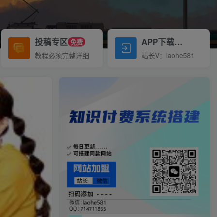
投稿专区
APP下载
免费
Down
教程必须完整详细
站长V：laohe581