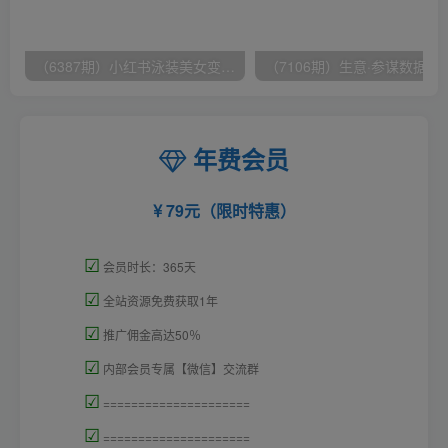
（6387期）小红书泳装美女变现，免费提供素材，收益无上限可矩阵（教程+素材）
（7106期）生意·参谋数据分析培训班：
年费会员
79元（限时特惠）
☑
会员时长：365天
☑
全站资源免费获取1年
☑
推广佣金高达50％
☑
内部会员专属【微信】交流群
☑
=====================
☑
=====================