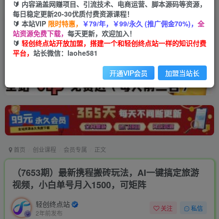
🔰 内容涵盖网赚项目、引流技术、电商运营、脚本源码等资源，
每日稳定更新20-30优质付费资源课程！
🔰 本站VIP
限时特惠，
￥79/年，￥99/永久 (推广佣金70%)，
全
站资源免费下载，
每天更新，欢迎加入！
🔰
轻创终点站开放加盟，搭建一个和轻创终点站一样的知识付费
平台，
站长微信：laohe581
开通VIP会员
加盟当站长
首页
创业课程
会员专属
正文
（7653期）最新携程搬砖玩法，AI一键搞定旅游
视频，小白单号月入1500，可矩阵
轻创终点站
关注
私信
2年前发布