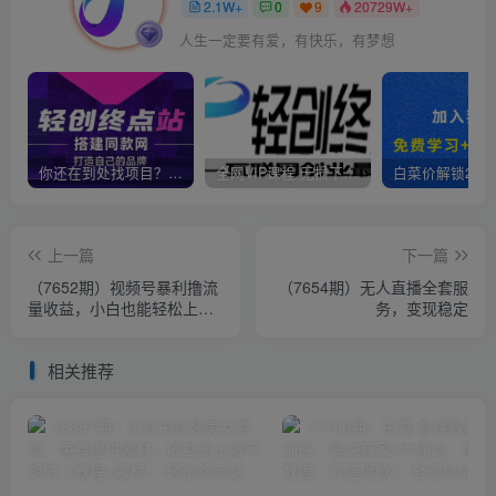
2.1W+
0
9
20729W+
人生一定要有爱，有快乐，有梦想
你还在到处找项目？还在当韭菜？我靠卖项目一个月收入5万+，曾经我也是个失败者。
全网VIP课程 无损下载~
上一篇
下一篇
（7652期）视频号暴利撸流
（7654期）无人直播全套服
量收益，小白也能轻松上
务，变现稳定
手，轻松月入1w+
相关推荐