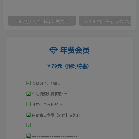
（6387期）小红书泳装美女变现，免费提供素材，收益无上限可矩阵（教程+素材）
（7106期）生意·参谋数据分析培训班：
年费会员
79元（限时特惠）
☑
会员时长：365天
☑
全站资源免费获取1年
☑
推广佣金高达50％
☑
内部会员专属【微信】交流群
☑
=====================
☑
=====================