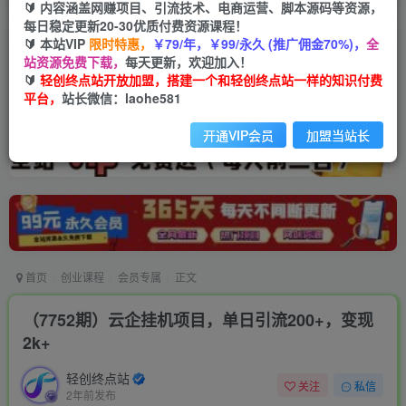
🔰 内容涵盖网赚项目、引流技术、电商运营、脚本源码等资源，
每日稳定更新20-30优质付费资源课程！
🔰 本站VIP
限时特惠，
￥79/年，￥99/永久 (推广佣金70%)，
全
站资源免费下载，
每天更新，欢迎加入！
🔰
轻创终点站开放加盟，搭建一个和轻创终点站一样的知识付费
平台，
站长微信：laohe581
开通VIP会员
加盟当站长
首页
创业课程
会员专属
正文
（7752期）云企挂机项目，单日引流200+，变现
2k+
轻创终点站
关注
私信
2年前发布