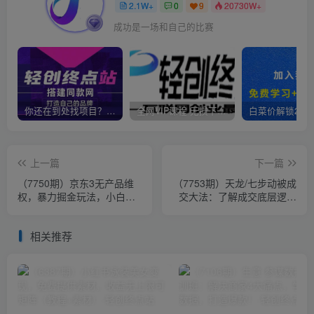
2.1W+
0
9
20730W+
成功是一场和自己的比赛
你还在到处找项目？还在当韭菜？我靠卖项目一个月收入5万+，曾经我也是个失败者。
全网VIP课程 无损下载~
上一篇
下一篇
（7750期）京东3无产品维
（7753期）天龙/七步动被成
权，暴力掘金玩法，小白月
交大法：了解成交底层逻辑
入1w+（仅揭秘）
被动收入 完结21节
相关推荐