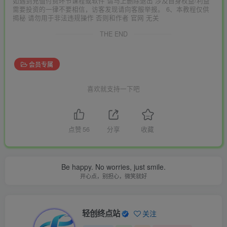
如遇到充值付费环节课程或软件 请马上删除退出 涉及自身权益/利益
需要投资的一律不要相信，访客发现请向客服举报。 6、本教程仅供
揭秘 请勿用于非法违规操作 否则和作者 官网 无关
THE END
会员专属
喜欢就支持一下吧
点赞
56
分享
收藏
Be happy. No worries, just smile.
开心点，别担心，微笑就好
轻创终点站
关注