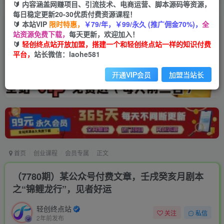
🔰 内容涵盖网赚项目、引流技术、电商运营、脚本源码等资源，
每日稳定更新20-30优质付费资源课程！
🔰 本站VIP
限时特惠，
￥79/年，￥99/永久 (推广佣金70%)，
全
站资源免费下载，
每天更新，欢迎加入！
🔰
轻创终点站开放加盟，搭建一个和轻创终点站一样的知识付费
平台，
站长微信：laohe581
开通VIP会员
加盟当站长
首页
创业课程
会员专属
正文
（7780期）某公众号付费文章，壬戌癸亥月剧本
之“锦鲤龙行”，见者好运
轻创终点站
关注
私信
2年前发布