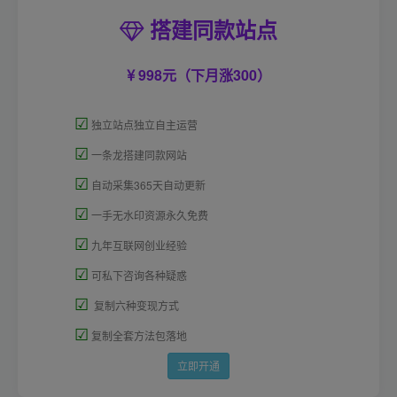
搭建同款站点
998元（下月涨300）
☑
独立站点独立自主运营
☑
一条龙搭建同款网站
☑
自动采集365天自动更新
☑
一手无水印资源永久免费
☑
九年互联网创业经验
☑
可私下咨询各种疑惑
☑
复制六种变现方式
☑
复制全套方法包落地
立即开通