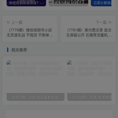
你还在到处找项目？还在当韭菜？我靠卖项目一个月收入5万+，曾经我也是个失败者。
全网VIP课程 无损下载~
上一篇
下一篇
（7779期）微信视频号小店
（7781期）某付费文章 首次
无货源实战 不囤货·不刷单·
无保留公开 在推荐流量机制
多种运营方法·开店卖货全流
下 公众号快速起号入池的4
程
个技巧
相关推荐
（6387期）小红书泳装美女变现，免费提供素材，收益无上限可矩阵（教程+素材）
（7106期）生意·参谋数据分析培训班：