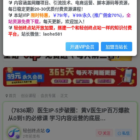
🔰 内容涵盖网赚项目、引流技术、电商运营、脚本源码等资源，
每日稳定更新20-30优质付费资源课程！
🔰 本站VIP
限时特惠，
￥79/年，￥99/永久 (推广佣金70%)，
全
站资源免费下载，
每天更新，欢迎加入！
🔰
轻创终点站开放加盟，搭建一个和轻创终点站一样的知识付费
平台，
站长微信：laohe581
开通VIP会员
加盟当站长
首页
创业课程
会员专属
正文
（7836期）医生IP·5步破圈：黄V医生IP百万爆款
从0到1的必修课 学习内容运营的底层…
轻创终点站
关注
私信
2年前发布