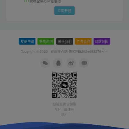
☑
复制全套方法包落地
立即开通
友链申请
-
免责声明
-
关于我们
-
广告合作
-
网站地图
Copyright © 2022 ·
轻创终点站-豫ICP备2024095279号-1
加站长微信领取
VIP（备注网
站）