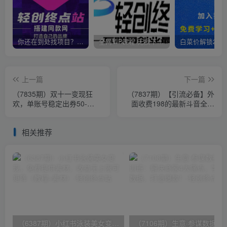
你还在到处找项目？还在当韭菜？我靠卖项目一个月收入5万+，曾经我也是个失败者。
全网VIP课程 无损下载~
上一篇
下一篇
（7835期）双十一变现狂
（7837期）【引流必备】外
欢，单账号稳定出券50-
面收费198的最新斗音全自
300，无脑式操作
动养号涨粉黑科技神器【永
久脚本…
相关推荐
（6387期）小红书泳装美女变现，免费提供素材，收益无上限可矩阵（教程+素材）
（7106期）生意·参谋数据分析培训班：