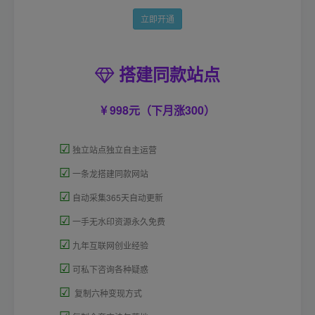
立即开通
搭建同款站点
998元（下月涨300）
☑
独立站点独立自主运营
☑
一条龙搭建同款网站
☑
自动采集365天自动更新
☑
一手无水印资源永久免费
☑
九年互联网创业经验
☑
可私下咨询各种疑惑
☑
复制六种变现方式