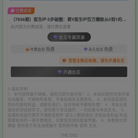
付费阅读
（7836期）医生IP·5步破圈：黄V医生IP百万爆款从0到1的必修课 学习内容运营的底层…
此内容为付费阅读，请付费后查看
会员专属资源
免费
免费
年费会员
永久会员
您暂无购买权限，请先开通会员
开通会员
©
版权声明
1、本内容转载于网络，版权归原作者所有！ 2、本站仅提供信息存储
空间服务，不拥有所有权，不承担相关法律责任。 3、本内容若侵犯
到你的版权利益，请联系我们，会尽快给予删除处理！ 4、本站全资
源仅供测试和学习，请勿用于非法操作，一切后果与本站无关。 5、
如遇到充值付费环节课程或软件 请马上删除退出 涉及自身权益/利益
需要投资的一律不要相信，访客发现请向客服举报。 6、本教程仅供
揭秘 请勿用于非法违规操作 否则和作者 官网 无关
THE END