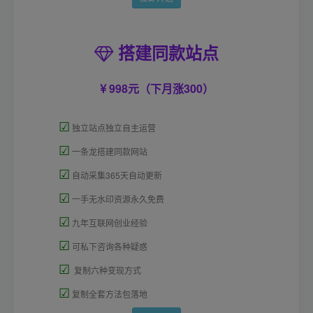
搭建同款站点
998元（下月涨300）
☑
独立站点独立自主运营
☑
一条龙搭建同款网站
☑
自动采集365天自动更新
☑
一手无水印资源永久免费
☑
九年互联网创业经验
☑
可私下咨询各种疑惑
☑
复制六种变现方式
☑
复制全套方法包落地