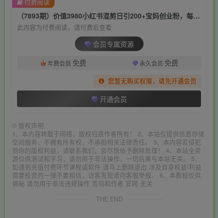
付费阅读
（7893期）价值3980小红书混剪日引200+宝妈创业粉，每天稳定四位数变现！
此内容为付费阅读，请付费后查看
会员专属资源
免费
免费
年费会员
永久会员
您暂无购买权限，请先开通会员
开通会员
©
版权声明
1、本内容转载于网络，版权归原作者所有！ 2、本站仅提供信息存储
空间服务，不拥有所有权，不承担相关法律责任。 3、本内容若侵犯
到你的版权利益，请联系我们，会尽快给予删除处理！ 4、本站全资
源仅供测试和学习，请勿用于非法操作，一切后果与本站无关。 5、
如遇到充值付费环节课程或软件 请马上删除退出 涉及自身权益/利益
需要投资的一律不要相信，访客发现请向客服举报。 6、本教程仅供
揭秘 请勿用于非法违规操作 否则和作者 官网 无关
THE END