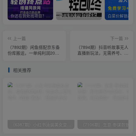
你还在到处找项目？还在当韭菜？我靠卖项目一个月收入5万+，曾经我也是个失败者。
全网VIP课程 无损下载~
上一篇
下一篇
（7892期）闲鱼搭配京东备
（7894期）抖音听故事无人
份库搬运，一单纯利润200-
直播新玩法，无需养号、适
300，全部正品靠谱，适合
合新手小白去操作
新手！
相关推荐
（6387期）小红书泳装美女变现，免费提供素材，收益无上限可矩阵（教程+素材）
（7106期）生意·参谋数据分析培训班：