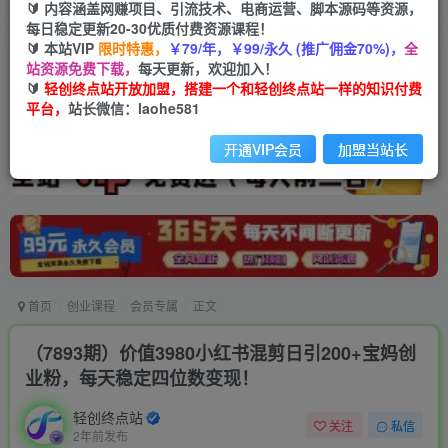
🔰 内容涵盖网赚项目、引流技术、电商运营、脚本源码等资源，
每日稳定更新20-30优质付费资源课程！
🔰 本站VIP
限时特惠，
￥79/年，￥99/永久 (推广佣金70%)，
全
站资源免费下载，
每天更新，欢迎加入！
🔰
轻创终点站开放加盟，搭建一个和轻创终点站一样的知识付费
平台，
站长微信：laohe581
开通VIP会员
加盟当站长
首页
创业课程
会员专属
正文
（7893期）价值3980小红书混剪日引200+宝妈创
业粉，每天稳定四位数变现！
轻创终点站
关注
私信
2年前发布