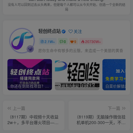
没有人可以回到过去从头再来，但是每个人都可以从今天开始，创造一个全新的结
局
轻创终点站
关注
2.1W+
0
9
20730W+
愿你生命中有够多的云翳，来造成一个美丽的黄昏
你还在到处找项目？还在当韭菜？我靠卖项目一个月收入5万+，曾经我也是个失败者。
全网VIP课程 无损下载~
上一篇
下一篇
（8117期）中视频十天收益
（8119期）无脑操作微信挂
2w＋，多平台爆火项目——
机单机200-300一天，不死
三国演我高阶版，小白十分
号，可放大