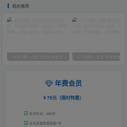
钟上手
相关推荐
（6387期）小红书泳装美女变现，免费提供素材，收益无上限可矩阵（教程+素材）
（7106期）生意·参谋数据分析培训班：
年费会员
79元（限时特惠）
☑
会员时长：365天
☑
全站资源免费获取1年