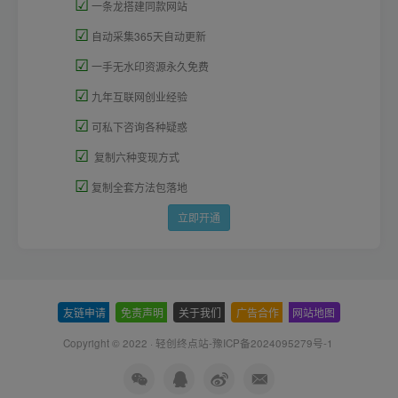
☑
一条龙搭建同款网站
☑
自动采集365天自动更新
☑
一手无水印资源永久免费
☑
九年互联网创业经验
☑
可私下咨询各种疑惑
☑
复制六种变现方式
☑
复制全套方法包落地
立即开通
友链申请
-
免责声明
-
关于我们
-
广告合作
-
网站地图
Copyright © 2022 ·
轻创终点站-豫ICP备2024095279号-1