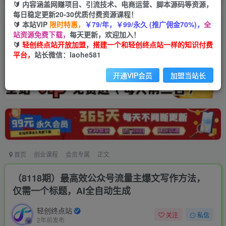
🔰 内容涵盖网赚项目、引流技术、电商运营、脚本源码等资源，
每日稳定更新20-30优质付费资源课程！
🔰 本站VIP
限时特惠，
￥79/年，￥99/永久 (推广佣金70%)，
全
站资源免费下载，
每天更新，欢迎加入！
🔰
轻创终点站开放加盟，搭建一个和轻创终点站一样的知识付费
平台，
站长微信：laohe581
开通VIP会员
加盟当站长
首页
创业课程
会员专属
正文
（8118期）最高效公众号流量主爆文写作方法，
仅需一个标题，AI全自动生成
轻创终点站
关注
私信
2年前发布