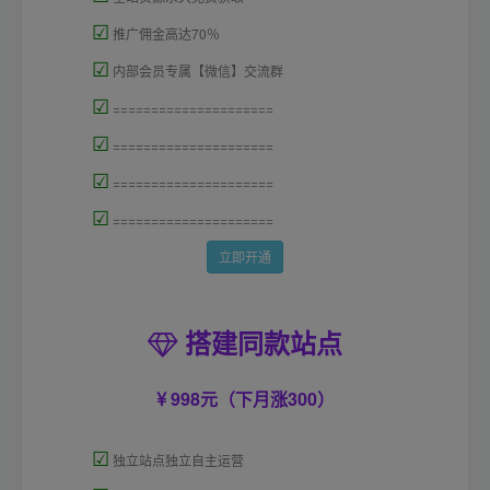
☑
推广佣金高达70％
☑
内部会员专属【微信】交流群
☑
=====================
☑
=====================
☑
=====================
☑
=====================
立即开通
搭建同款站点
998元（下月涨300）
☑
独立站点独立自主运营