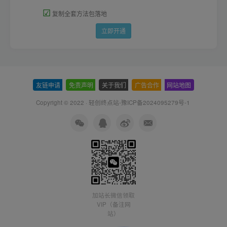
☑
复制全套方法包落地
立即开通
友链申请
-
免责声明
-
关于我们
-
广告合作
-
网站地图
Copyright © 2022 ·
轻创终点站-豫ICP备2024095279号-1
加站长微信领取
VIP（备注网
站）