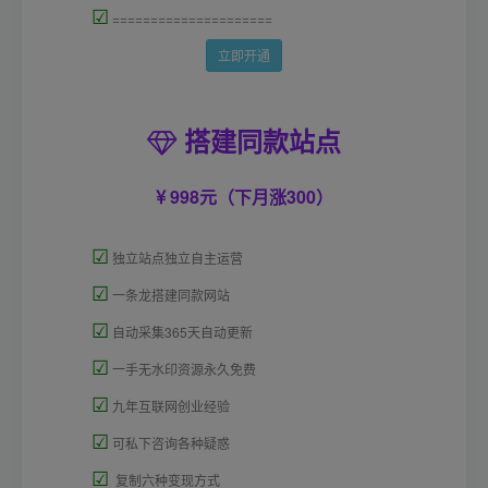
☑
=====================
立即开通
搭建同款站点
998元（下月涨300）
☑
独立站点独立自主运营
☑
一条龙搭建同款网站
☑
自动采集365天自动更新
☑
一手无水印资源永久免费
☑
九年互联网创业经验
☑
可私下咨询各种疑惑
☑
复制六种变现方式