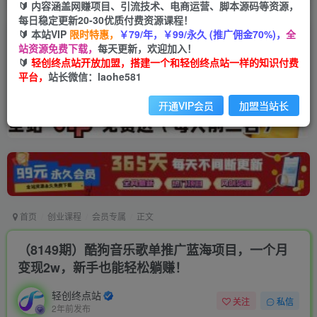
🔰 内容涵盖网赚项目、引流技术、电商运营、脚本源码等资源，
每日稳定更新20-30优质付费资源课程！
🔰 本站VIP
限时特惠，
￥79/年，￥99/永久 (推广佣金70%)，
全
站资源免费下载，
每天更新，欢迎加入！
🔰
轻创终点站开放加盟，搭建一个和轻创终点站一样的知识付费
平台，
站长微信：laohe581
开通VIP会员
加盟当站长
首页
创业课程
会员专属
正文
（8149期）酷狗音乐歌单推广蓝海项目，一个月
变现2w，新手也能轻松躺赚！
轻创终点站
关注
私信
2年前发布