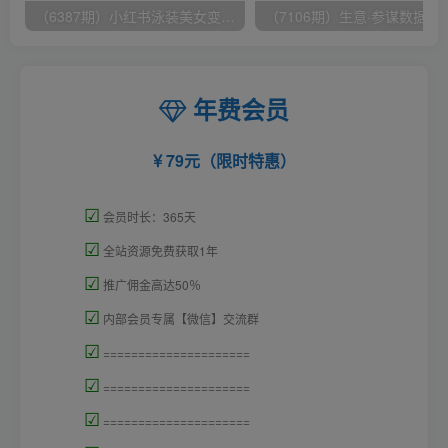
（6387期）小红书泳装美女变现，免费提供素材，收益无上限可矩阵（教程+素材）
（7106期）生意·参谋数据分析培训班：
年费会员
79元（限时特惠）
☑
会员时长：365天
☑
全站资源免费获取1年
☑
推广佣金高达50％
☑
内部会员专属【微信】交流群
☑
=====================
☑
=====================
☑
=====================