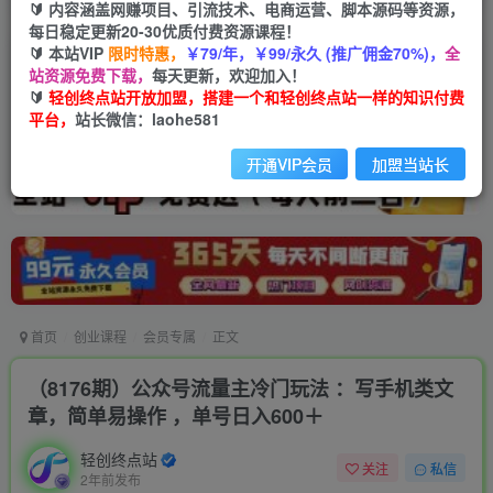
🔰 内容涵盖网赚项目、引流技术、电商运营、脚本源码等资源，
每日稳定更新20-30优质付费资源课程！
🔰 本站VIP
限时特惠，
￥79/年，￥99/永久 (推广佣金70%)，
全
站资源免费下载，
每天更新，欢迎加入！
🔰
轻创终点站开放加盟，搭建一个和轻创终点站一样的知识付费
平台，
站长微信：laohe581
开通VIP会员
加盟当站长
首页
创业课程
会员专属
正文
（8176期）公众号流量主冷门玩法 ：写手机类文
章，简单易操作 ，单号日入600＋
轻创终点站
关注
私信
2年前发布