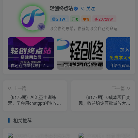
轻创终点站
关注
2.1W+
0
9
20729W+
改变你的思想，你就能改变自己的命运
你还在到处找项目？还在当韭菜？我靠卖项目一个月收入5万+，曾经我也是个失败者。
全网VIP课程 无损下载~
上一篇
下一篇
（8175期）AI流量主训练
（8177期）0成本项目变
营，学会用chatgpt创造收
现，收益稳定可批量放大。
益，一个AI指令就是自动赚
纯绿色项目，收益长期稳定
钱机器
相关推荐