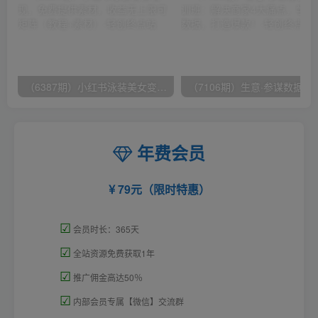
（6387期）小红书泳装美女变现，免费提供素材，收益无上限可矩阵（教程+素材）
（7106期）生意·参谋数据分析培训班：
年费会员
79元（限时特惠）
☑
会员时长：365天
☑
全站资源免费获取1年
☑
推广佣金高达50％
☑
内部会员专属【微信】交流群