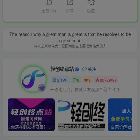
点赞
111
分享
收藏
The reason why a great man is great is that he resolves to be
a great man.
伟人之所以伟大，是因为他立志要成为伟大的人
轻创终点站
关注
2.1W+
0
9
20729W+
一路走到底，你就会发现那个最佳出口
你还在到处找项目？还在当韭菜？我靠卖项目一个月收入5万+，曾经我也是个失败者。
全网VIP课程 无损下载~