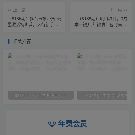
上一篇
下一篇
（8185期）抖音直播带货-流
（8188期）风口项目，0成
量激活特训营，入行新手小
本一键开店 微信红包封面 市
白主播必学（21节课+资
场需求量巨大 看懂的引进提
料）
前布局
相关推荐
（6387期）小红书泳装美女变现，免费提供素材，收益无上限可矩阵（教程+素材）
（7106期）生意·参谋数据分析培训班：
年费会员