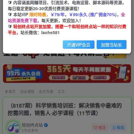
🔰 内容涵盖网赚项目、引流技术、电商运营、脚本源码等资源，
每日稳定更新20-30优质付费资源课程！
🔰 本站VIP
限时特惠，
￥79/年，￥99/永久 (推广佣金70%)，
全
站资源免费下载，
每天更新，欢迎加入！
🔰
轻创终点站开放加盟，搭建一个和轻创终点站一样的知识付费
平台，
站长微信：laohe581
开通VIP会员
加盟当站长
首页
创业课程
会员专属
正文
（8187期）科学销售培训班：解决销售中最难的
挖需问题，销售人·必学课程（11节课）
轻创终点站
关注
私信
2年前发布