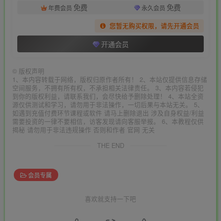
免费
免费
年费会员
永久会员
您暂无购买权限，请先开通会员
开通会员
©
版权声明
1、本内容转载于网络，版权归原作者所有！ 2、本站仅提供信息存储
空间服务，不拥有所有权，不承担相关法律责任。 3、本内容若侵犯
到你的版权利益，请联系我们，会尽快给予删除处理！ 4、本站全资
源仅供测试和学习，请勿用于非法操作，一切后果与本站无关。 5、
如遇到充值付费环节课程或软件 请马上删除退出 涉及自身权益/利益
需要投资的一律不要相信，访客发现请向客服举报。 6、本教程仅供
揭秘 请勿用于非法违规操作 否则和作者 官网 无关
THE END
会员专属
喜欢就支持一下吧