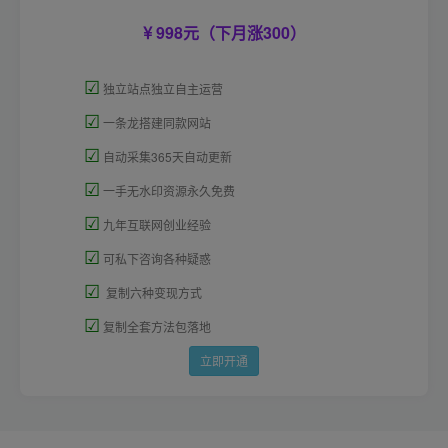
998元（下月涨300）
☑
独立站点独立自主运营
☑
一条龙搭建同款网站
☑
自动采集365天自动更新
☑
一手无水印资源永久免费
☑
九年互联网创业经验
☑
可私下咨询各种疑惑
☑
复制六种变现方式
☑
复制全套方法包落地
立即开通